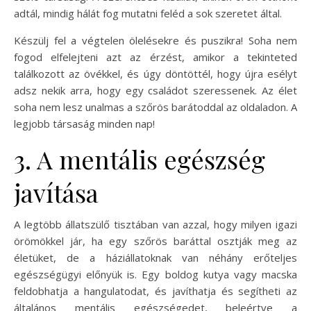
adtál, mindig hálát fog mutatni feléd a sok szeretet által.
Készülj fel a végtelen ölelésekre és puszikra! Soha nem
fogod elfelejteni azt az érzést, amikor a tekinteted
találkozott az övékkel, és úgy döntöttél, hogy újra esélyt
adsz nekik arra, hogy egy családot szeressenek. Az élet
soha nem lesz unalmas a szőrös barátoddal az oldaladon. A
legjobb társaság minden nap!
3. A mentális egészség
javítása
A legtöbb állatszülő tisztában van azzal, hogy milyen igazi
örömökkel jár, ha egy szőrös baráttal osztják meg az
életüket, de a háziállatoknak van néhány erőteljes
egészségügyi előnyük is. Egy boldog kutya vagy macska
feldobhatja a hangulatodat, és javíthatja és segítheti az
általános mentális egészségedet, beleértve a