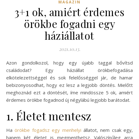
MAGAZIN
3+1 ok, amiért érdemes
örökbe fogadni egy
háziállatot
2021.10.13.
Azon gondolkozol, hogy egy újabb taggal bővítsd
családodat? Egy háziállat örökbefogadása
elkötelezettséggel és sok felelősséggel jár, de hamar
bebizonyosodhat, hogy ez lesz a legjobb döntés. Mielőtt
meghoznád ezt a döntését, íme mindössze 5 ok, amiért
érdemes örökbe fogadnod új négylábú legjobb barátodat.
1. Életet mentesz
Ha
örökbe fogadsz egy menhelyi
állatot, nem csak egy,
hanem két életet is megmenthetsz. Valószínűleg arra