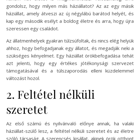
gondolsz, hogy milyen más háziállatot? Az az egy másik
háziállat, amely átveszi az új négylábú barátod helyét, és
kap egy második esélyt a boldog életre és arra, hogy újra
szeressen egy családot.
Az állatmenhelyek gyakran túlzsúfoltak, és nincs elég helyük
ahhoz, hogy befogadjanak egy állatot, és megadják neki a
szükséges kényelmet. Egy háziállat örökbefogadása tehát
azt jelenti, hogy egy értékes jótékonysági szervezet
támogatásával és a túlszaporodás elleni küzdelemmel
változást hozol.
2. Feltétel nélküli
szeretet
Az első számú és nyilvánvaló előnye annak, ha valaki
háziállat-szülő lesz, a feltétel nélküli szeretet és az életre
szóló társaság. A szerencsés kisállat, akinek örök otthont