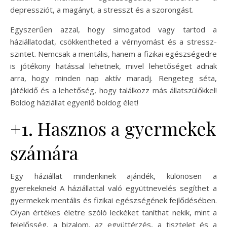
depressziót, a magányt, a stresszt és a szorongást.
Egyszerűen azzal, hogy simogatod vagy tartod a
háziállatodat, csökkentheted a vérnyomást és a stressz-
szintet. Nemcsak a mentális, hanem a fizikai egészségedre
is jótékony hatással lehetnek, mivel lehetőséget adnak
arra, hogy minden nap aktív maradj. Rengeteg séta,
játékidő és a lehetőség, hogy találkozz más állatszülőkkel!
Boldog háziállat egyenlő boldog élet!
+1. Hasznos a gyermekek
számára
Egy háziállat mindenkinek ajándék, különösen a
gyerekeknek! A háziállattal való együttnevelés segíthet a
gyermekek mentális és fizikai egészségének fejlődésében.
Olyan értékes életre szóló leckéket taníthat nekik, mint a
felelősség, a bizalom, az együttérzés, a tisztelet és a