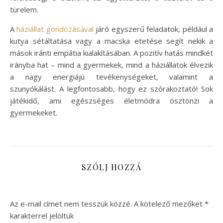
türelem.
A
háziállat gondozásával
járó egyszerű feladatok, például a
kutya sétáltatása vagy a macska etetése segít nekik a
mások iránti empátia kialakításában. A pozitív hatás mindkét
irányba hat – mind a gyermekek, mind a háziállatok élvezik
a nagy energiájú tevékenységeket, valamint a
szunyókálást. A legfontosabb, hogy ez szórakoztató! Sok
játékidő, ami egészséges életmódra ösztönzi a
gyermekeket.
SZÓLJ HOZZÁ
Az e-mail címet nem tesszük közzé.
A kötelező mezőket
*
karakterrel jelöltük