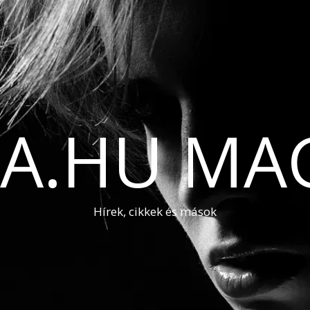
A.HU MA
Hírek, cikkek és mások