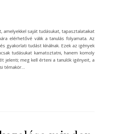
 amelyekkel saját tudásukat, tapasztalataikat
ára elérhetővé válik a tanulás folyamata. Az
s gyakorlati tudást kínálnak. Ezek az igények
emcsak tudásukat kamatoztatni, hanem komoly
jelenti; meg kell érteni a tanulók igényeit, a
ási témakör…