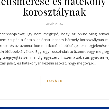
 felismerése és hatékony
korosztálynak
2026.03.17.
ndennapjainkat, így nem meglepő, hogy az online világ árnyo
 nem csupán a fiatalokat érinti, hanem bármely korosztályban m
ormok és az azonnali kommunikáció lehetőségeinek megjelenése ú
sokrétűbbekké váltak. Egy-egy rosszindulatú üzenet vagy megjegy
gítségnyújtás sem mindig egyszerű, hiszen a zaklatás gyakran rej
azás jeleit, és hatékonyan kezelni azokat, hogy megóvjuk…
TOVÁBB