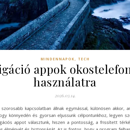
,
MINDENNAPOK
TECH
igáció appok okostelefo
használatra
2026.03.14.
zorosabb kapcsolatban állnak egymással, különösen akkor, amik
hogy könnyedén és gyorsan eljussunk célpontunkhoz, legyen s
ációs appot választunk, hiszen a pontosság, a frissített térké
zás élményét és biztonságát. Az is fontos, hogy a program felh