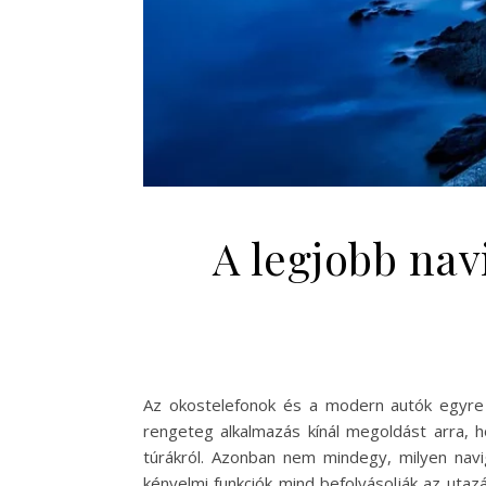
A legjobb nav
Az okostelefonok és a modern autók egyre s
rengeteg alkalmazás kínál megoldást arra, 
túrákról. Azonban nem mindegy, milyen navig
kényelmi funkciók mind befolyásolják az uta