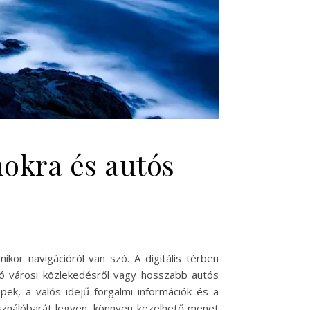
nokra és autós
or navigációról van szó. A digitális térben
zó városi közlekedésről vagy hosszabb autós
pek, a valós idejű forgalmi információk és a
asználóbarát legyen, könnyen kezelhető menet