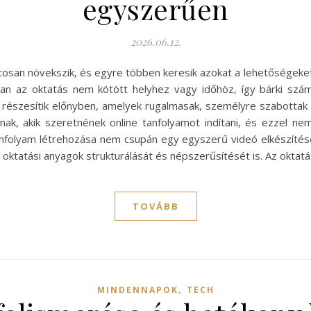
egyszerűen
2026.06.12.
san növekszik, és egyre többen keresik azokat a lehetőségeket,
an az oktatás nem kötött helyhez vagy időhöz, így bárki szám
részesítik előnyben, amelyek rugalmasak, személyre szabottak é
ak, akik szeretnének online tanfolyamot indítani, és ezzel n
anfolyam létrehozása nem csupán egy egyszerű videó elkészítését 
 oktatási anyagok strukturálását és népszerűsítését is. Az oktat
TOVÁBB
,
MINDENNAPOK
TECH