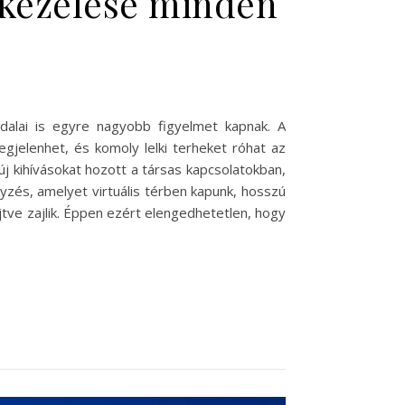
 kezelése minden
ldalai is egyre nagyobb figyelmet kapnak. A
egjelenhet, és komoly lelki terheket róhat az
j kihívásokat hozott a társas kapcsolatokban,
zés, amelyet virtuális térben kapunk, hosszú
tve zajlik. Éppen ezért elengedhetetlen, hogy