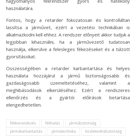
hagyományos fékrendszer gyors és hatékony
használatára.
Fontos, hogy a retarder fokozatosan és kontrolláltan
lassítsa a járművet, ezért a vezetési technikában is
alkalmazkodni kell ehhez. A rendszer előnyeit akkor tudjuk a
legjobban kihasználni, ha a járművezető tudatosan
használja, elkerülve a felesleges fékezéseket és a túlzott
gyorsításokat.
Összességében a retarder karbantartása és helyes
használata hozzájárul a jármű biztonságosabb és
gazdaságosabb üzemeltetéséhez, valamint a
meghibásodások elkerüléséhez. Ezért a rendszeres
ellenőrzés és a gyártói előírások betartása
elengedhetetlen.
fékberendezés
fékhatás
járműbiztonság
járműkarbantartás
járműtechnika
közlekedésbiztonság