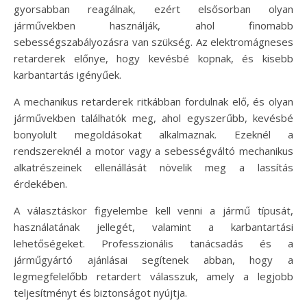
gyorsabban reagálnak, ezért elsősorban olyan
járművekben használják, ahol finomabb
sebességszabályozásra van szükség. Az elektromágneses
retarderek előnye, hogy kevésbé kopnak, és kisebb
karbantartás igényűek.
A mechanikus retarderek ritkábban fordulnak elő, és olyan
járművekben találhatók meg, ahol egyszerűbb, kevésbé
bonyolult megoldásokat alkalmaznak. Ezeknél a
rendszereknél a motor vagy a sebességváltó mechanikus
alkatrészeinek ellenállását növelik meg a lassítás
érdekében.
A választáskor figyelembe kell venni a jármű típusát,
használatának jellegét, valamint a karbantartási
lehetőségeket. Professzionális tanácsadás és a
járműgyártó ajánlásai segítenek abban, hogy a
legmegfelelőbb retardert válasszuk, amely a legjobb
teljesítményt és biztonságot nyújtja.