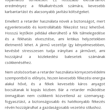
eredményez a fékalkatrészek számára, kevesebb
karbantartást és alacsonyabb javítási költségeket.
Emellett a retarder használata növeli a biztonságot, mert
egyenletesebb és kontrolláltabb fékezést tesz lehetővé.
Hosszú lejtőkön például elkerülhető a fék túlmelegedése
és a fékhatás elvesztése, ami kritikus helyzetekben
életmentő lehet. A jármű vezetője így kényelmesebben,
kevésbé stresszesen tudja irányítani a járművet, ami
hozzájárul a közlekedési balesetek számának
csökkenéséhez.
Nem utolsósorban a retarder használata környezetvédelmi
szempontból is előnyös, hiszen kevesebb fékezési energia
alakul hővé, és a fékek kevesebb káros anyagot
bocsátanak ki kopás közben. Bár a retarder működése
önmagában nem csökkenti közvetlenül az üzemanyag-
fogyasztást, a biztonságosabb és hatékonyabb fékezés
révén hozzájárulhat a gazdaságosabb vezetési stílushoz.