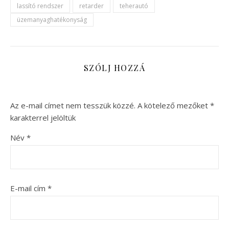
lassító rendszer
retarder
teherautó
üzemanyaghatékonyság
SZÓLJ HOZZÁ
Az e-mail címet nem tesszük közzé.
A kötelező mezőket
*
karakterrel jelöltük
Név
*
E-mail cím
*