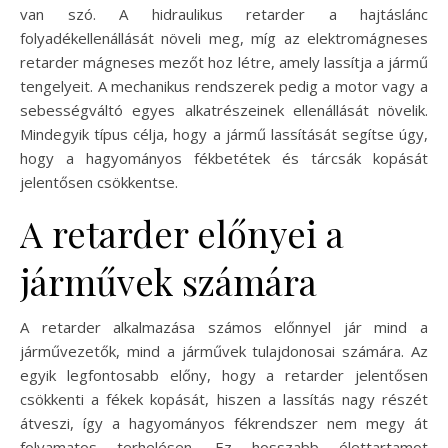
van szó. A hidraulikus retarder a hajtáslánc
folyadékellenállását növeli meg, míg az elektromágneses
retarder mágneses mezőt hoz létre, amely lassítja a jármű
tengelyeit. A mechanikus rendszerek pedig a motor vagy a
sebességváltó egyes alkatrészeinek ellenállását növelik.
Mindegyik típus célja, hogy a jármű lassítását segítse úgy,
hogy a hagyományos fékbetétek és tárcsák kopását
jelentősen csökkentse.
A retarder előnyei a
járművek számára
A retarder alkalmazása számos előnnyel jár mind a
járművezetők, mind a járművek tulajdonosai számára. Az
egyik legfontosabb előny, hogy a retarder jelentősen
csökkenti a fékek kopását, hiszen a lassítás nagy részét
átveszi, így a hagyományos fékrendszer nem megy át
folyamatos terhelésen. Ez hosszabb élettartamot