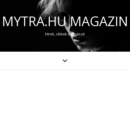
MYTRA.HU MAGAZIN
Hírek, cikkek és mások