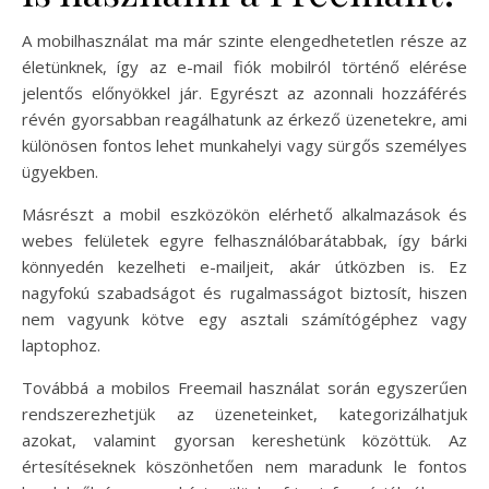
A mobilhasználat ma már szinte elengedhetetlen része az
életünknek, így az e-mail fiók mobilról történő elérése
jelentős előnyökkel jár. Egyrészt az azonnali hozzáférés
révén gyorsabban reagálhatunk az érkező üzenetekre, ami
különösen fontos lehet munkahelyi vagy sürgős személyes
ügyekben.
Másrészt a mobil eszközökön elérhető alkalmazások és
webes felületek egyre felhasználóbarátabbak, így bárki
könnyedén kezelheti e-mailjeit, akár útközben is. Ez
nagyfokú szabadságot és rugalmasságot biztosít, hiszen
nem vagyunk kötve egy asztali számítógéphez vagy
laptophoz.
Továbbá a mobilos Freemail használat során egyszerűen
rendszerezhetjük az üzeneteinket, kategorizálhatjuk
azokat, valamint gyorsan kereshetünk közöttük. Az
értesítéseknek köszönhetően nem maradunk le fontos