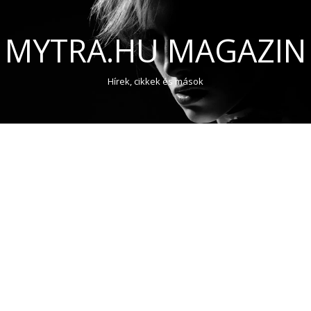
MYTRA.HU MAGAZIN
Hírek, cikkek és mások