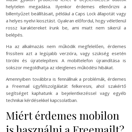
helytelen megadása. Ilyenkor érdemes ellenőrizni a
billentyűzet beállításait, például a Caps Lock állapotát vagy
a helyes nyelvi kiosztást. Gyakran előfordul, hogy véletlenül
rossz karaktereket írunk be, ami miatt nem sikerül a
belépés.
Ha az alkalmazás nem működik megfelelően, érdemes
frissíteni azt a legújabb verzióra, vagy szükség esetén
törölni és újratelepíteni. A mobiltelefon újraindítása is
sokszor megoldhatja az ideiglenes működési hibákat.
Amennyiben továbbra is fennállnak a problémák, érdemes
a Freemail ügyfélszolgálatát felkeresni, ahol szakértő
segítséget kaphatunk a bejelentkezéssel vagy egyéb
technikai kérdésekkel kapcsolatban.
Miért érdemes mobilon
is használni a Freemailt?