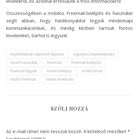
levelekről, és azonnal értesülünk a friss információkról.
Összességében a mobilos Freemail belépés és használat
segít abban, hogy hatékonyabbá tegyük mindennapi
kommunikációnkat, és mindig kézben tartsuk fontos
leveleinket, bárhol is legyünk.
bejelentkezés lépésről lépésre
egyszerű bejelentkezés
email használat
freemail
freemail belépés
freemail tippek
mobil belépés
mobil email
mobil freemail
online levelezés
SZÓLJ HOZZÁ
Az e-mail címet nem tesszük közzé.
A kötelező mezőket
*
karakterrel jelöltük