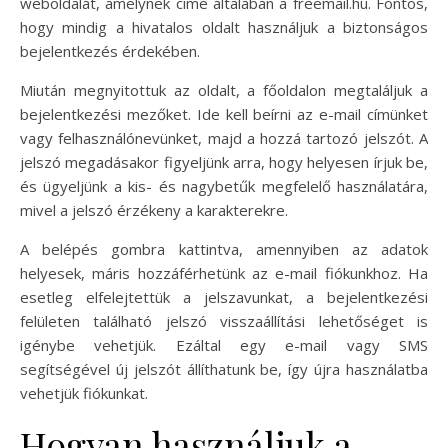
weboldalát, amelynek címe általában a freemail.hu. Fontos,
hogy mindig a hivatalos oldalt használjuk a biztonságos
bejelentkezés érdekében.
Miután megnyitottuk az oldalt, a főoldalon megtaláljuk a
bejelentkezési mezőket. Ide kell beírni az e-mail címünket
vagy felhasználónevünket, majd a hozzá tartozó jelszót. A
jelszó megadásakor figyeljünk arra, hogy helyesen írjuk be,
és ügyeljünk a kis- és nagybetűk megfelelő használatára,
mivel a jelszó érzékeny a karakterekre.
A belépés gombra kattintva, amennyiben az adatok
helyesek, máris hozzáférhetünk az e-mail fiókunkhoz. Ha
esetleg elfelejtettük a jelszavunkat, a bejelentkezési
felületen található jelszó visszaállítási lehetőséget is
igénybe vehetjük. Ezáltal egy e-mail vagy SMS
segítségével új jelszót állíthatunk be, így újra használatba
vehetjük fiókunkat.
Hogyan használjuk a