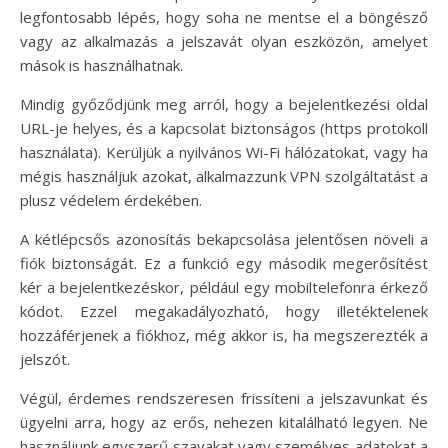
legfontosabb lépés, hogy soha ne mentse el a böngésző
vagy az alkalmazás a jelszavát olyan eszközön, amelyet
mások is használhatnak.
Mindig győződjünk meg arról, hogy a bejelentkezési oldal
URL-je helyes, és a kapcsolat biztonságos (https protokoll
használata). Kerüljük a nyilvános Wi-Fi hálózatokat, vagy ha
mégis használjuk azokat, alkalmazzunk VPN szolgáltatást a
plusz védelem érdekében.
A kétlépcsős azonosítás bekapcsolása jelentősen növeli a
fiók biztonságát. Ez a funkció egy második megerősítést
kér a bejelentkezéskor, például egy mobiltelefonra érkező
kódot. Ezzel megakadályozható, hogy illetéktelenek
hozzáférjenek a fiókhoz, még akkor is, ha megszerezték a
jelszót.
Végül, érdemes rendszeresen frissíteni a jelszavunkat és
ügyelni arra, hogy az erős, nehezen kitalálható legyen. Ne
használjunk egyszerű szavakat vagy személyes adatokat a