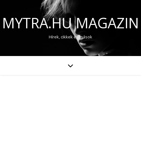
MYTRA.HU MAGAZIN
Hírek, cikkek és mások