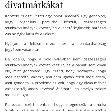
divatmárkákat
Képzeld el ezt: Vettél egy pólót, amelyről úgy gondolod,
hogy organikus pamutból készült, tisztességes
munkakörülmények között, és a lehető legkisebb hatással
van az éghajlatra és a Földre.
Nyugodt a lelkiismereted, mert a fenntarthatóság
jegyében vásároltál.
De kiderül, hogy a póló valójában nem tisztességes
munkakörülmények között készült, és a pamut sem olyan
bio, mint gondoltad. Úgy érzed, hogy becsaptak, hogy
megvásároltál valamit, ami nem igazán felelt meg annak,
amit gondoltál. A probléma az volt, hogy egy olyan márkát
választottál, amely kevéssé átlátható, és amelyik zöldre
mossa magát.
Pontosan ezért fontos, hogy megnézzük a márka
üzletpolitikáját és értékeit, mielőtt megvásárolnánk tőlük a