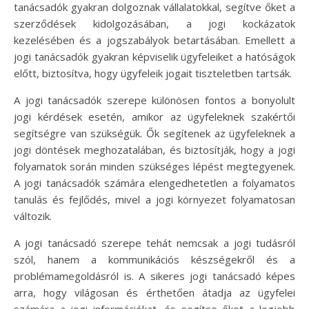
tanácsadók gyakran dolgoznak vállalatokkal, segítve őket a
szerződések kidolgozásában, a jogi kockázatok
kezelésében és a jogszabályok betartásában. Emellett a
jogi tanácsadók gyakran képviselik ügyfeleiket a hatóságok
előtt, biztosítva, hogy ügyfeleik jogait tiszteletben tartsák.
A jogi tanácsadók szerepe különösen fontos a bonyolult
jogi kérdések esetén, amikor az ügyfeleknek szakértői
segítségre van szükségük. Ők segítenek az ügyfeleknek a
jogi döntések meghozatalában, és biztosítják, hogy a jogi
folyamatok során minden szükséges lépést megtegyenek.
A jogi tanácsadók számára elengedhetetlen a folyamatos
tanulás és fejlődés, mivel a jogi környezet folyamatosan
változik.
A jogi tanácsadó szerepe tehát nemcsak a jogi tudásról
szól, hanem a kommunikációs készségekről és a
problémamegoldásról is. A sikeres jogi tanácsadó képes
arra, hogy világosan és érthetően átadja az ügyfelei
számára a jogi információkat, és segítse őket a legjobb