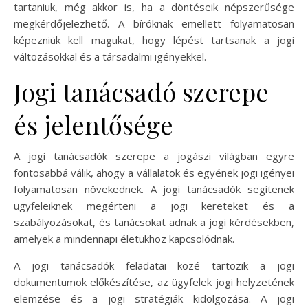
tartaniuk, még akkor is, ha a döntéseik népszerűsége
megkérdőjelezhető. A bíróknak emellett folyamatosan
képezniük kell magukat, hogy lépést tartsanak a jogi
változásokkal és a társadalmi igényekkel.
Jogi tanácsadó szerepe
és jelentősége
A jogi tanácsadók szerepe a jogászi világban egyre
fontosabbá válik, ahogy a vállalatok és egyének jogi igényei
folyamatosan növekednek. A jogi tanácsadók segítenek
ügyfeleiknek megérteni a jogi kereteket és a
szabályozásokat, és tanácsokat adnak a jogi kérdésekben,
amelyek a mindennapi életükhöz kapcsolódnak.
A jogi tanácsadók feladatai közé tartozik a jogi
dokumentumok előkészítése, az ügyfelek jogi helyzetének
elemzése és a jogi stratégiák kidolgozása. A jogi