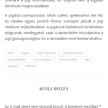
döntések meghozatalában.
A jogászi szereposztás tehát széles spektrumot ölel fel,
és minden egyes pozíció fontos szerepet játszik a jogi
rendszer működésében. A jogászok különböző területeken
dolgoznak, mindegyikük saját szakterületén hozzájárulva a
jogi igazságossághoz és a társadalmi rend fenntartásához.
bíró
jogász
jogi folyamat
jogi képviselet
jogszabályok
peres eljárás
szereposztás
tanú
ügyvéd
vádlott
SZÓLJ HOZZÁ
Az e-mail címet nem tesszük közzé.
A kötelező mezőket
*