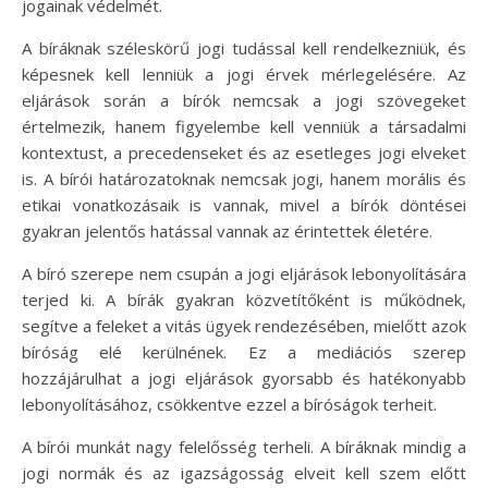
jogainak védelmét.
A bíráknak széleskörű jogi tudással kell rendelkezniük, és
képesnek kell lenniük a jogi érvek mérlegelésére. Az
eljárások során a bírók nemcsak a jogi szövegeket
értelmezik, hanem figyelembe kell venniük a társadalmi
kontextust, a precedenseket és az esetleges jogi elveket
is. A bírói határozatoknak nemcsak jogi, hanem morális és
etikai vonatkozásaik is vannak, mivel a bírók döntései
gyakran jelentős hatással vannak az érintettek életére.
A bíró szerepe nem csupán a jogi eljárások lebonyolítására
terjed ki. A bírák gyakran közvetítőként is működnek,
segítve a feleket a vitás ügyek rendezésében, mielőtt azok
bíróság elé kerülnének. Ez a mediációs szerep
hozzájárulhat a jogi eljárások gyorsabb és hatékonyabb
lebonyolításához, csökkentve ezzel a bíróságok terheit.
A bírói munkát nagy felelősség terheli. A bíráknak mindig a
jogi normák és az igazságosság elveit kell szem előtt