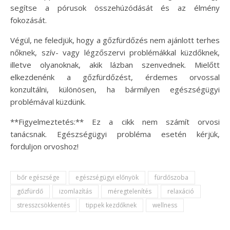
segítse a pórusok összehúzódását és az élmény
fokozását.
Végül, ne feledjük, hogy a gőzfürdőzés nem ajánlott terhes
nőknek, szív- vagy légzőszervi problémákkal küzdőknek,
illetve olyanoknak, akik lázban szenvednek. Mielőtt
elkezdenénk a gőzfürdőzést, érdemes orvossal
konzultálni, különösen, ha bármilyen egészségügyi
problémával küzdünk.
**Figyelmeztetés:** Ez a cikk nem számít orvosi
tanácsnak. Egészségügyi probléma esetén kérjük,
forduljon orvoshoz!
bőr egészsége
egészségügyi előnyök
fürdőszoba
gőzfürdő
izomlazítás
méregtelenítés
relaxáció
stresszcsökkentés
tippek kezdőknek
wellness