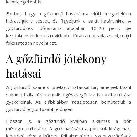
kalóriaégetést is.
Fontos, hogy a gőzfürdő használata előtt megfelelően
hidratáljuk a testet, és figyeljünk a saját határainkra. A
gőzfürdőzés időtartama általában 10-20 perc, de
kezdőknek érdemes rövidebb időtartamot választani, majd
fokozatosan növelni azt.
A gőzfürdő jótékony
hatásai
A gőzfürdő számos jótékony hatással bír, amelyek közül
sokan a fizikai és mentális egészségünkre is pozitív hatást
gyakorolnak. Az alábbiakban részletesen bemutatjuk a
gőzfürdő legfontosabb előnyeit.
Először is, a gőzfürdő kiválóan alkalmas a bőr
méregtelenítésére. A gőz hatására a pórusok kitágulnak,
lehetővé téve a bőrben felhalmozódott szennyeződések