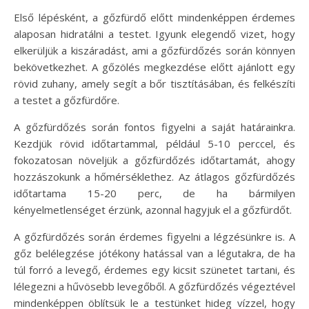
Első lépésként, a gőzfürdő előtt mindenképpen érdemes
alaposan hidratálni a testet. Igyunk elegendő vizet, hogy
elkerüljük a kiszáradást, ami a gőzfürdőzés során könnyen
bekövetkezhet. A gőzölés megkezdése előtt ajánlott egy
rövid zuhany, amely segít a bőr tisztításában, és felkészíti
a testet a gőzfürdőre.
A gőzfürdőzés során fontos figyelni a saját határainkra.
Kezdjük rövid időtartammal, például 5-10 perccel, és
fokozatosan növeljük a gőzfürdőzés időtartamát, ahogy
hozzászokunk a hőmérséklethez. Az átlagos gőzfürdőzés
időtartama 15-20 perc, de ha bármilyen
kényelmetlenséget érzünk, azonnal hagyjuk el a gőzfürdőt.
A gőzfürdőzés során érdemes figyelni a légzésünkre is. A
gőz belélegzése jótékony hatással van a légutakra, de ha
túl forró a levegő, érdemes egy kicsit szünetet tartani, és
lélegezni a hűvösebb levegőből. A gőzfürdőzés végeztével
mindenképpen öblítsük le a testünket hideg vízzel, hogy