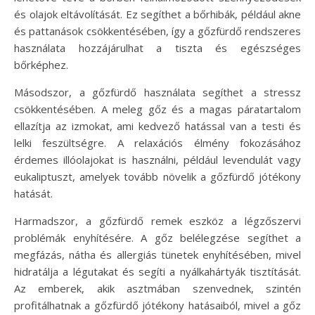
és olajok eltávolítását. Ez segíthet a bőrhibák, például akne
és pattanások csökkentésében, így a gőzfürdő rendszeres
használata hozzájárulhat a tiszta és egészséges
bőrképhez.
Másodszor, a gőzfürdő használata segíthet a stressz
csökkentésében. A meleg gőz és a magas páratartalom
ellazítja az izmokat, ami kedvező hatással van a testi és
lelki feszültségre. A relaxációs élmény fokozásához
érdemes illóolajokat is használni, például levendulát vagy
eukaliptuszt, amelyek tovább növelik a gőzfürdő jótékony
hatását.
Harmadszor, a gőzfürdő remek eszköz a légzőszervi
problémák enyhítésére. A gőz belélegzése segíthet a
megfázás, nátha és allergiás tünetek enyhítésében, mivel
hidratálja a légutakat és segíti a nyálkahártyák tisztítását.
Az emberek, akik asztmában szenvednek, szintén
profitálhatnak a gőzfürdő jótékony hatásaiból, mivel a gőz