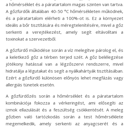
a hőmérséklet és a páratartalom magas szinten van tartva.
A gőzfürdők általában 40-50 °C hőmérsékleten működnek,
és a páratartalom elérheti a 100%-ot is. Ez a környezet
ideális a bőr tisztítására és méregtelenítésére, mivel a gőz
serkenti a verejtékezést, amely segít eltávolítani a
toxinokat a szervezetből.
A gőzfürdő működése során a víz melegítve párolog el, és
a keletkező gőz a térben terjed szét. A gőz belélegzése
jótékony hatással van a légzőszervi rendszerre, mivel
hidratálja a légutakat és segít a nyálkahártyák tisztításában.
Ezért a gőzfürdő különösen előnyös lehet megfázás vagy
allergiás tünetek esetén.
A gőzfürdőzés során a hőmérséklet és a páratartalom
kombinációja fokozza a vérkeringést, ami elősegíti az
izmok ellazulását és a feszültség csökkentését. A meleg
gőzben való tartózkodás során a test hőmérséklete
megemelkedik, amely serkenti az anyagcserét és a