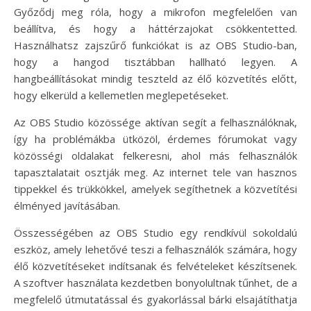
Győződj meg róla, hogy a mikrofon megfelelően van
beállítva, és hogy a háttérzajokat csökkentetted.
Használhatsz zajszűrő funkciókat is az OBS Studio-ban,
hogy a hangod tisztábban hallható legyen. A
hangbeállításokat mindig teszteld az élő közvetítés előtt,
hogy elkerüld a kellemetlen meglepetéseket.
Az OBS Studio közössége aktívan segít a felhasználóknak,
így ha problémákba ütközöl, érdemes fórumokat vagy
közösségi oldalakat felkeresni, ahol más felhasználók
tapasztalatait osztják meg. Az internet tele van hasznos
tippekkel és trükkökkel, amelyek segíthetnek a közvetítési
élményed javításában.
Összességében az OBS Studio egy rendkívül sokoldalú
eszköz, amely lehetővé teszi a felhasználók számára, hogy
élő közvetítéseket indítsanak és felvételeket készítsenek.
A szoftver használata kezdetben bonyolultnak tűnhet, de a
megfelelő útmutatással és gyakorlással bárki elsajátíthatja