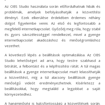
Az OBS Studio használata során előfordulhatnak hibák és
problémák, amelyek befolyásolhatják a közvetítési
élményt. Ezek elkerülése érdekében érdemes néhány
dolgot figyelembe venni. Az első és legfontosabb a
megfelelő internetkapcsolat. Győződj meg róla, hogy stabil
és gyors sávszélességgel rendelkezel, mivel a gyenge
internetkapcsolat akadozáshoz és minőségromláshoz
vezethet.
A következő lépés a beállítások optimalizálása. Az OBS
Studio lehetőséget ad arra, hogy testre szabhasd a
bitrátát, a felbontást és a képfrissítési rátát. A túl magas
beállítások a gyenge internetkapcsolat miatt lelassíthatják
a közvetítést, míg a túl alacsony beállítások gyenge
minőségű videót eredményezhetnek. Kísérletezz a
beállításokkal, hogy megtaláld a legjobbat a saját
környezetedhez.
A hangminőség is kulcsfontosságú a közvetítések során.