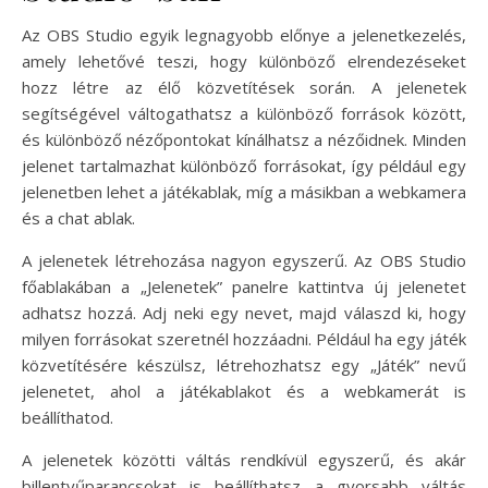
Az OBS Studio egyik legnagyobb előnye a jelenetkezelés,
amely lehetővé teszi, hogy különböző elrendezéseket
hozz létre az élő közvetítések során. A jelenetek
segítségével váltogathatsz a különböző források között,
és különböző nézőpontokat kínálhatsz a nézőidnek. Minden
jelenet tartalmazhat különböző forrásokat, így például egy
jelenetben lehet a játékablak, míg a másikban a webkamera
és a chat ablak.
A jelenetek létrehozása nagyon egyszerű. Az OBS Studio
főablakában a „Jelenetek” panelre kattintva új jelenetet
adhatsz hozzá. Adj neki egy nevet, majd válaszd ki, hogy
milyen forrásokat szeretnél hozzáadni. Például ha egy játék
közvetítésére készülsz, létrehozhatsz egy „Játék” nevű
jelenetet, ahol a játékablakot és a webkamerát is
beállíthatod.
A jelenetek közötti váltás rendkívül egyszerű, és akár
billentyűparancsokat is beállíthatsz a gyorsabb váltás