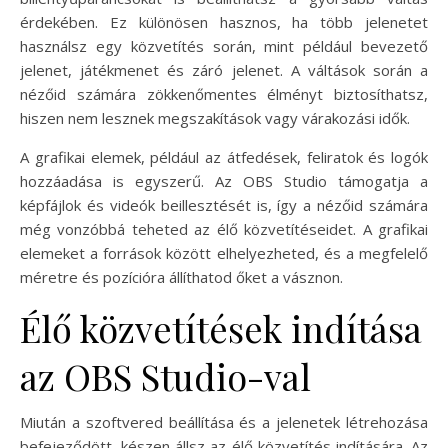
érdekében. Ez különösen hasznos, ha több jelenetet
használsz egy közvetítés során, mint például bevezető
jelenet, játékmenet és záró jelenet. A váltások során a
nézőid számára zökkenőmentes élményt biztosíthatsz,
hiszen nem lesznek megszakítások vagy várakozási idők.
A grafikai elemek, például az átfedések, feliratok és logók
hozzáadása is egyszerű. Az OBS Studio támogatja a
képfájlok és videók beillesztését is, így a nézőid számára
még vonzóbbá teheted az élő közvetítéseidet. A grafikai
elemeket a források között elhelyezheted, és a megfelelő
méretre és pozícióra állíthatod őket a vásznon.
Élő közvetítések indítása
az OBS Studio-val
Miután a szoftvered beállítása és a jelenetek létrehozása
befejeződött, készen állsz az élő közvetítés indítására. Az