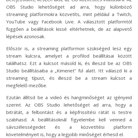
OBS Studio lehetőséget ad arra, hogy különböző
streaming platformokra közvetíts, mint például a Twitch,
YouTube vagy Facebook Live. A választott platformtól
függően a beállítások kissé eltérhetnek, de az alapvető
lépések azonosak.
Először is, a streaming platformon szükséged lesz egy
stream kulcsra, amelyet a profilod beállításai között
találhatsz. Ezt a kulcsot másold ki, és illeszd be az OBS
Studio beállításaiba a „Kimenet” fül alatt. Itt válaszd ki a
streaming típust, és illeszd be a stream kulcsot a
megfelelő mezőbe.
Ezután állítsd be a videó és hangminőséget az igényeid
szerint. Az OBS Studio lehetőséget ad arra, hogy a
bitrátát, a felbontást és a képfrissítési rátát is testre
szabhasd. A beállításoknál figyelembe kell venned a
sávszélességedet és a közvetítési platform
követelményeit is, hogy a legjobb minőséget érhesd el.