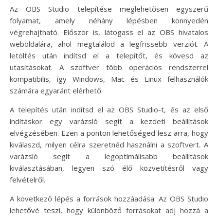
Az OBS Studio telepítése meglehetősen egyszerű
folyamat, amely néhány lépésben könnyedén
végrehajtható. Először is, látogass el az OBS hivatalos
weboldalára, ahol megtalálod a legfrissebb verziót. A
letöltés után indítsd el a telepítőt, és kövesd az
utasításokat. A szoftver több operációs rendszerrel
kompatibilis, így Windows, Mac és Linux felhasználók
számára egyaránt elérhető.
A telepítés után indítsd el az OBS Studio-t, és az első
indításkor egy varázsló segít a kezdeti beállítások
elvégzésében. Ezen a ponton lehetőséged lesz arra, hogy
kiválaszd, milyen célra szeretnéd használni a szoftvert. A
varázsló segít a legoptimálisabb beállítások
kiválasztásában, legyen szó élő közvetítésről vagy
felvételről.
A következő lépés a források hozzáadása. Az OBS Studio
lehetővé teszi, hogy különböző forrásokat adj hozzá a