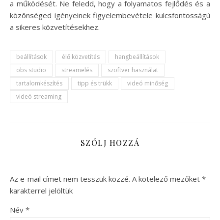
a működését. Ne feledd, hogy a folyamatos fejlődés és a
közönséged igényeinek figyelembevétele kulcsfontosságú
a sikeres közvetítésekhez.
beállítások
élő közvetítés
hangbeállítások
obs studio
streamelés
szoftver használat
tartalomkészítés
tipp és trükk
videó minőség
videó streaming
SZÓLJ HOZZÁ
Az e-mail címet nem tesszük közzé.
A kötelező mezőket
*
karakterrel jelöltük
Név
*