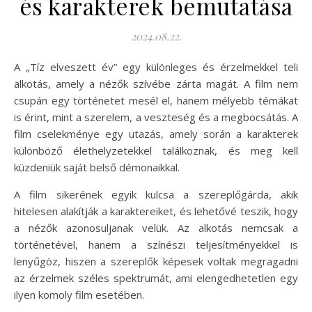
és karakterek bemutatása
2024.08.22.
A „Tíz elveszett év” egy különleges és érzelmekkel teli
alkotás, amely a nézők szívébe zárta magát. A film nem
csupán egy történetet mesél el, hanem mélyebb témákat
is érint, mint a szerelem, a veszteség és a megbocsátás. A
film cselekménye egy utazás, amely során a karakterek
különböző élethelyzetekkel találkoznak, és meg kell
küzdeniük saját belső démonaikkal.
A film sikerének egyik kulcsa a szereplőgárda, akik
hitelesen alakítják a karaktereiket, és lehetővé teszik, hogy
a nézők azonosuljanak velük. Az alkotás nemcsak a
történetével, hanem a színészi teljesítményekkel is
lenyűgöz, hiszen a szereplők képesek voltak megragadni
az érzelmek széles spektrumát, ami elengedhetetlen egy
ilyen komoly film esetében.