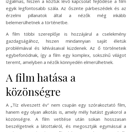
izgalmas, hiszen a köztük lévő kapcsolat fejlődése a film
egyik legfontosabb szála. Az őszinte párbeszédek és az
érzelmi pillanatok által a nézők még inkább
belemerülhetnek a történetbe.
A film többi szereplője is hozzájárul a cselekmény
gazdagságához, hiszen mindannyian saját életük
problémáival és kihívásaival küzdenek. Az ő történeteik
egybefonódnak, így a film egy komplex, sokszínű világot
teremt, amelyben a nézők könnyedén elmerülhetnek.
A film hatása a
közönségre
A „Tíz elveszett év” nem csupán egy szórakoztató film,
hanem egy olyan alkotás is, amely mély hatást gyakorol a
közönségre. A film vetítése után sokan hosszasan
beszélgetnek a látottakról, és megosztják egymással a