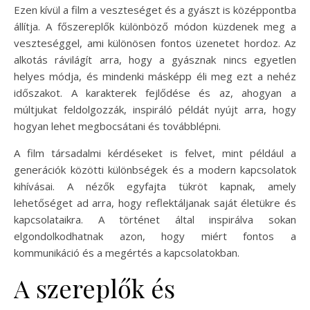
Ezen kívül a film a veszteséget és a gyászt is középpontba
állítja. A főszereplők különböző módon küzdenek meg a
veszteséggel, ami különösen fontos üzenetet hordoz. Az
alkotás rávilágít arra, hogy a gyásznak nincs egyetlen
helyes módja, és mindenki másképp éli meg ezt a nehéz
időszakot. A karakterek fejlődése és az, ahogyan a
múltjukat feldolgozzák, inspiráló példát nyújt arra, hogy
hogyan lehet megbocsátani és továbblépni.
A film társadalmi kérdéseket is felvet, mint például a
generációk közötti különbségek és a modern kapcsolatok
kihívásai. A nézők egyfajta tükröt kapnak, amely
lehetőséget ad arra, hogy reflektáljanak saját életükre és
kapcsolataikra. A történet által inspirálva sokan
elgondolkodhatnak azon, hogy miért fontos a
kommunikáció és a megértés a kapcsolatokban.
A szereplők és