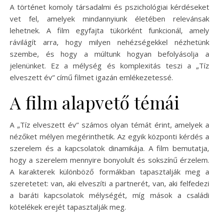
A történet komoly társadalmi és pszichológiai kérdéseket
vet fel, amelyek mindannyiunk életében relevánsak
lehetnek. A film egyfajta tükörként funkcionál, amely
rávilágít arra, hogy milyen nehézségekkel nézhetünk
szembe, és hogy a múltunk hogyan befolyásolja a
jelenünket. Ez a mélység és komplexitás teszi a „Tíz
elveszett év” című filmet igazán emlékezetessé.
A film alapvető témái
A „Tíz elveszett év” számos olyan témát érint, amelyek a
nézőket mélyen megérinthetik. Az egyik központi kérdés a
szerelem és a kapcsolatok dinamikája. A film bemutatja,
hogy a szerelem mennyire bonyolult és sokszínű érzelem.
A karakterek különböző formákban tapasztalják meg a
szeretetet: van, aki elveszíti a partnerét, van, aki felfedezi
a baráti kapcsolatok mélységét, míg mások a családi
kötelékek erejét tapasztalják meg.