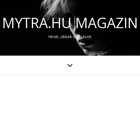
MYTRA.HU MAGAZIN
Hírek, cikkek és mások