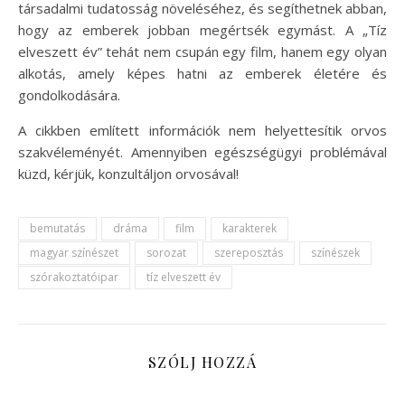
társadalmi tudatosság növeléséhez, és segíthetnek abban,
hogy az emberek jobban megértsék egymást. A „Tíz
elveszett év” tehát nem csupán egy film, hanem egy olyan
alkotás, amely képes hatni az emberek életére és
gondolkodására.
A cikkben említett információk nem helyettesítik orvos
szakvéleményét. Amennyiben egészségügyi problémával
küzd, kérjük, konzultáljon orvosával!
bemutatás
dráma
film
karakterek
magyar színészet
sorozat
szereposztás
színészek
szórakoztatóipar
tíz elveszett év
SZÓLJ HOZZÁ