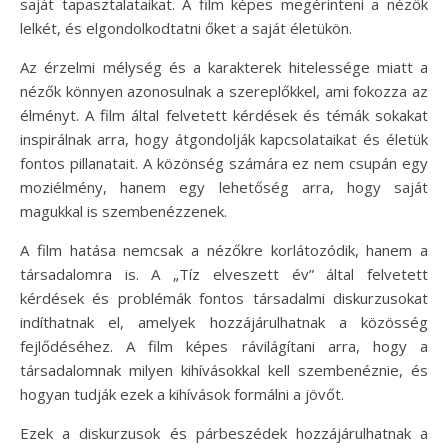
saját tapasztalataikat. A film képes megérinteni a nézők
lelkét, és elgondolkodtatni őket a saját életükön.
Az érzelmi mélység és a karakterek hitelessége miatt a
nézők könnyen azonosulnak a szereplőkkel, ami fokozza az
élményt. A film által felvetett kérdések és témák sokakat
inspirálnak arra, hogy átgondolják kapcsolataikat és életük
fontos pillanatait. A közönség számára ez nem csupán egy
moziélmény, hanem egy lehetőség arra, hogy saját
magukkal is szembenézzenek.
A film hatása nemcsak a nézőkre korlátozódik, hanem a
társadalomra is. A „Tíz elveszett év” által felvetett
kérdések és problémák fontos társadalmi diskurzusokat
indíthatnak el, amelyek hozzájárulhatnak a közösség
fejlődéséhez. A film képes rávilágítani arra, hogy a
társadalomnak milyen kihívásokkal kell szembenéznie, és
hogyan tudják ezek a kihívások formálni a jövőt.
Ezek a diskurzusok és párbeszédek hozzájárulhatnak a