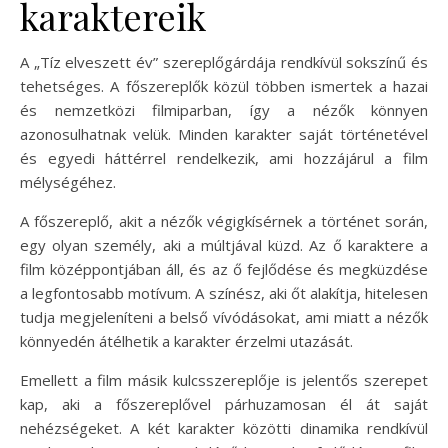
karaktereik
A „Tíz elveszett év” szereplőgárdája rendkívül sokszínű és
tehetséges. A főszereplők közül többen ismertek a hazai
és nemzetközi filmiparban, így a nézők könnyen
azonosulhatnak velük. Minden karakter saját történetével
és egyedi háttérrel rendelkezik, ami hozzájárul a film
mélységéhez.
A főszereplő, akit a nézők végigkísérnek a történet során,
egy olyan személy, aki a múltjával küzd. Az ő karaktere a
film középpontjában áll, és az ő fejlődése és megküzdése
a legfontosabb motívum. A színész, aki őt alakítja, hitelesen
tudja megjeleníteni a belső vívódásokat, ami miatt a nézők
könnyedén átélhetik a karakter érzelmi utazását.
Emellett a film másik kulcsszereplője is jelentős szerepet
kap, aki a főszereplővel párhuzamosan él át saját
nehézségeket. A két karakter közötti dinamika rendkívül