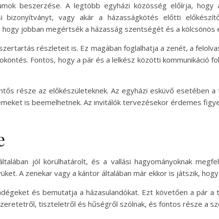
ok beszerzése. A legtöbb egyházi közösség előírja, hogy a 
ási bizonyítványt, vagy akár a házasságkötés előtti előkészí
 hogy jobban megértsék a házasság szentségét és a kölcsönös 
rtartás részleteit is. Ez magában foglalhatja a zenét, a felolva
oköntés. Fontos, hogy a pár és a lelkész közötti kommunikáció fo
ntős része az előkészületeknek. Az egyházi esküvő esetében a 
emeket is beemelhetnek. Az invitálók tervezésekor érdemes figyel
e
alában jól körülhatárolt, és a vallási hagyományoknak megfel
yüket. A zenekar vagy a kántor általában már ekkor is játszik, h
ndégeket és bemutatja a házasulandókat. Ezt követően a pár a te
eretetről, tiszteletről és hűségről szólnak, és fontos része a sz