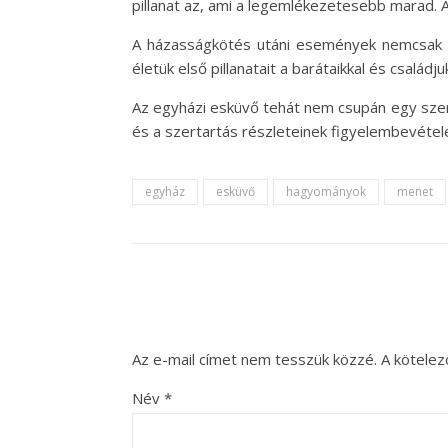
pillanat az, ami a legemlékezetesebb marad. 
A házasságkötés utáni események nemcsak a 
életük első pillanatait a barátaikkal és család
Az egyházi esküvő tehát nem csupán egy szer
és a szertartás részleteinek figyelembevételé
egyház
esküvő
hagyományok
menet
Az e-mail címet nem tesszük közzé.
A kötele
Név
*