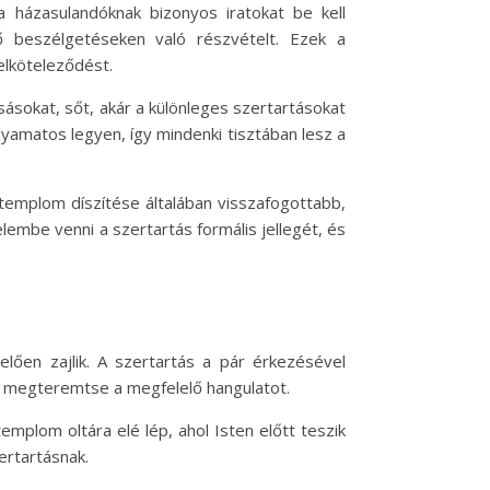
házasulandóknak bizonyos iratokat be kell
tő beszélgetéseken való részvételt. Ezek a
elköteleződést.
sásokat, sőt, akár a különleges szertartásokat
lyamatos legyen, így mindenki tisztában lesz a
templom díszítése általában visszafogottabb,
embe venni a szertartás formális jellegét, és
elően zajlik. A szertartás a pár érkezésével
ogy megteremtse a megfelelő hangulatot.
mplom oltára elé lép, ahol Isten előtt teszik
ertartásnak.