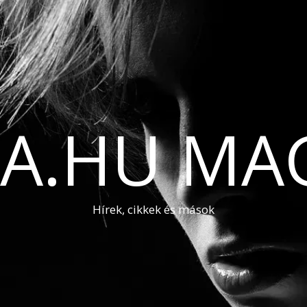
A.HU MA
Hírek, cikkek és mások