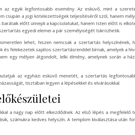
 az egyik legfontosabb esemény. Az esküvő, mint a szerete
 csupán a jogi kötelezettségek teljesítéséről szól, hanem mély va
 barátaik előtt ünnepli a kapcsolatukat, hanem Isten előtt is elkö
ertartás egyedi elemei a pár személyiségét tükrözhetik.
smeretlen lehet, hiszen nemcsak a szertartás helyszínének,
ok és felekezetek sajátos szertartásrenddel bírnak, amelyek a hívő
 egy mélyen átgondolt, lelki élmény, amelynek során a háza
tatjuk az egyházi esküvő menetét, a szertartás legfontosabb
 házasságát, tisztában legyen a lépésekkel és elvárásokkal.
előkészületei
kal a nagy nap előtt elkezdődnek. Az első lépés a megfelelő t
ik, számukra kedves helyszín. A templom kiválasztása után fon