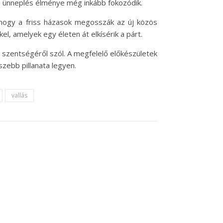
az ünneplés élménye még inkább fokozódik.
 hogy a friss házasok megosszák az új közös
kel, amelyek egy életen át elkísérik a párt.
szentségéről szól. A megfelelő előkészületek
szebb pillanata legyen.
vallás