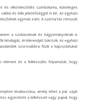
t és elköteleződés szimbóluma, különleges
llási és lelki jelentőséggel is bír. Az egyházi
teleződnek egymás iránt. A szertartás ritmusát
 hanem a szokásoknak és hagyományoknak is
k hitvilágát, értékrendjét tükrözik. Az egyházi
sulandók szorosabbra fűzik a kapcsolatukat
 elemeit és a felkészülés folyamatát, hogy
emplom kiválasztása, amely lehet a pár saját
tos egyeztetni a lelkésszel vagy papal, hogy