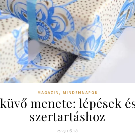
,
MAGAZIN
MINDENNAPOK
sküvő menete: lépések és
szertartáshoz
2024.08.26.