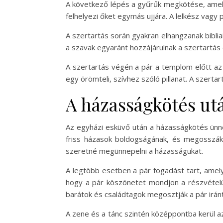
A következő lépés a gyűrűk megkötése, amely 
felhelyezi őket egymás ujjára. A lelkész vagy 
A szertartás során gyakran elhangzanak bibli
a szavak egyaránt hozzájárulnak a szertartás
A szertartás végén a pár a templom előtt az 
egy örömteli, szívhez szóló pillanat. A szert
A házasságkötés ut
Az egyházi esküvő után a házasságkötés ünne
friss házasok boldogságának, és megosszák a
szeretné megünnepelni a házasságukat.
A legtöbb esetben a pár fogadást tart, amely
hogy a pár köszönetet mondjon a részvételü
barátok és családtagok megosztják a pár iránt
A zene és a tánc szintén középpontba kerül a