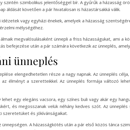
szintén szimbolikus jelentőséggel bír. A gyűrűk a házasság örö
pap áldását követően a pár hivatalosan is házastársakká válik.
ai idézetek vagy egyházi énekek, amelyek a házasság szentségére
 érzelmi mélységéhez.
álmaik megvalósulásaként ünnepli a friss házasságukat, ami a kö
artás befejezése után a pár számára következik az ünneplés, amel
áni ünneplés
plése elengedhetetlen része a nagy napnak. Az ünneplés célja,
z élményt a szeretteikkel. Az ünneplés formája változó lehet
 lehet egy elegáns vacsora, egy színes buli vagy akár egy hangu
kért, és megosszanak velük néhány kedves szót. Az ünneplés s
i szeretetüket és jókívánságaikat.
z ünnepségen. A házasságkötés után a pár első közös tánca szimb