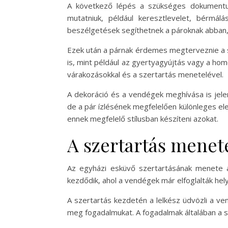
A következő lépés a szükséges dokumentum
mutatniuk, például keresztlevelet, bérmál
beszélgetések segíthetnek a pároknak abban,
Ezek után a párnak érdemes megterveznie a sze
is, mint például az gyertyagyújtás vagy a hom
várakozásokkal és a szertartás menetelével.
A dekoráció és a vendégek meghívása is jele
de a pár ízlésének megfelelően különleges el
ennek megfelelő stílusban készíteni azokat.
A szertartás menet
Az egyházi esküvő szertartásának menete ált
kezdődik, ahol a vendégek már elfoglalták hel
A szertartás kezdetén a lelkész üdvözli a ve
meg fogadalmukat. A fogadalmak általában a sz