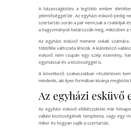
A házasságkötés a legtöbb ember életében
jelentőséggel bír. Az egyházi esküvő pedig nem
szertartás során a pár nemcsak a családjuk és
a hagyományok határozzák meg, miközben a sz
Az egyházi esküvő menete sokak számára i
többféle változata létezik. A különböző vallás
esküvő nem csupán egy szép esemény, hanem
egymással és a közösséggel is.
A következő szakaszokban részletesen bemu
mindenki, aki ilyen formában kívánja megkötni
Az egyházi esküvő 
Az egyházi esküvő előkészületei már hónapok
vallási közösségének temploma, vagy egy más
mikor és hogyan zajlik a szertartás.