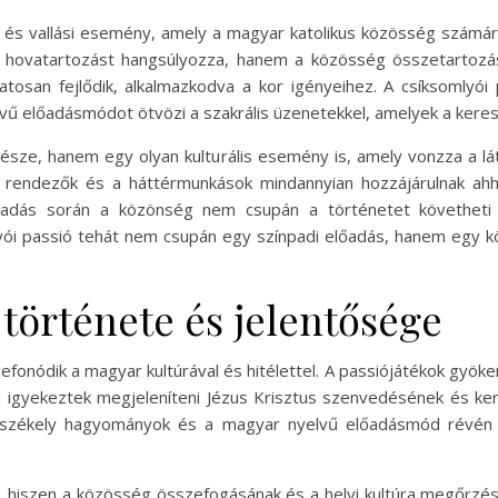
is és vallási esemény, amely a magyar katolikus közösség számára
 hovatartozást hangsúlyozza, hanem a közösség összetartozásá
matosan fejlődik, alkalmazkodva a kor igényeihez. A csíksomlyói
ű előadásmódot ötvözi a szakrális üzenetekkel, amelyek a keresz
része, hanem egy olyan kulturális esemény is, amely vonzza a lá
rendezők és a háttérmunkások mindannyian hozzájárulnak ahho
adás során a közönség nem csupán a történetet követheti 
lyói passió tehát nem csupán egy színpadi előadás, hanem egy k
története és jelentősége
fonódik a magyar kultúrával és hitélettel. A passiójátékok gyöker
 igyekeztek megjeleníteni Jézus Krisztus szenvedésének és ker
a székely hagyományok és a magyar nyelvű előadásmód révén e
, hiszen a közösség összefogásának és a helyi kultúra megőrzés