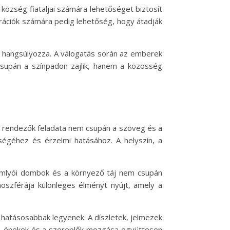
község fiataljai számára lehetőséget biztosít
rációk számára pedig lehetőség, hogy átadják
 hangsúlyozza. A válogatás során az emberek
csupán a színpadon zajlik, hanem a közösség
 rendezők feladata nem csupán a szöveg és a
ségéhez és érzelmi hatásához. A helyszín, a
ksomlyói dombok és a környező táj nem csupán
oszférája különleges élményt nyújt, amely a
 hatásosabbak legyenek. A díszletek, jelmezek
k, énekek és a szereplők mozgása együttesen