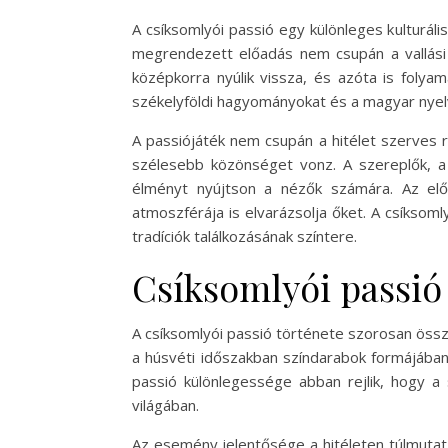
A csíksomlyói passió egy különleges kulturál
megrendezett előadás nem csupán a vallási
középkorra nyúlik vissza, és azóta is folya
székelyföldi hagyományokat és a magyar nyelv
A passiójáték nem csupán a hitélet szerves 
szélesebb közönséget vonz. A szereplők, a 
élményt nyújtson a nézők számára. Az elő
atmoszférája is elvarázsolja őket. A csíksom
tradíciók találkozásának színtere.
Csíksomlyói passió 
A csíksomlyói passió története szorosan össze
a húsvéti időszakban színdarabok formájában
passió különlegessége abban rejlik, hogy 
világában.
Az esemény jelentősége a hitéleten túlmutat