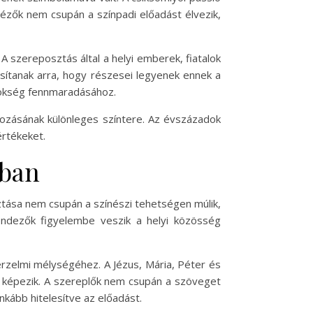
nézők nem csupán a színpadi előadást élvezik,
 szereposztás által a helyi emberek, fiatalok
ítanak arra, hogy részesei legyenek ennek a
örökség fennmaradásához.
kozásának különleges színtere. Az évszázadok
értékeket.
óban
ztása nem csupán a színészi tehetségen múlik,
endezők figyelembe veszik a helyi közösség
rzelmi mélységéhez. A Jézus, Mária, Péter és
át képezik. A szereplők nem csupán a szöveget
nkább hitelesítve az előadást.