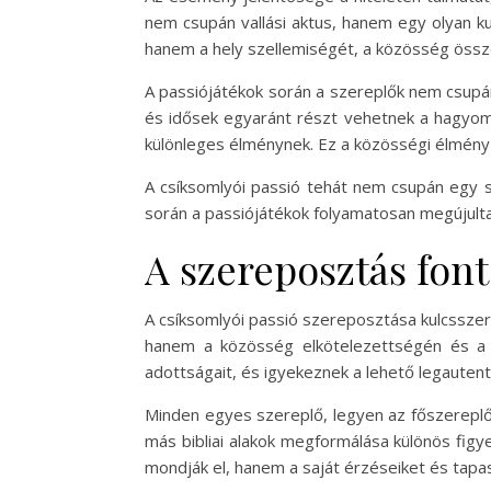
nem csupán vallási aktus, hanem egy olyan ku
hanem a hely szellemiségét, a közösség össze
A passiójátékok során a szereplők nem csupán
és idősek egyaránt részt vehetnek a hagyom
különleges élménynek. Ez a közösségi élmény s
A csíksomlyói passió tehát nem csupán egy s
során a passiójátékok folyamatosan megújultak,
A szereposztás fon
A csíksomlyói passió szereposztása kulcsszer
hanem a közösség elkötelezettségén és a h
adottságait, és igyekeznek a lehető legauten
Minden egyes szereplő, legyen az főszereplő
más bibliai alakok megformálása különös figy
mondják el, hanem a saját érzéseiket és tapas