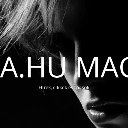
A.HU MA
Hírek, cikkek és mások