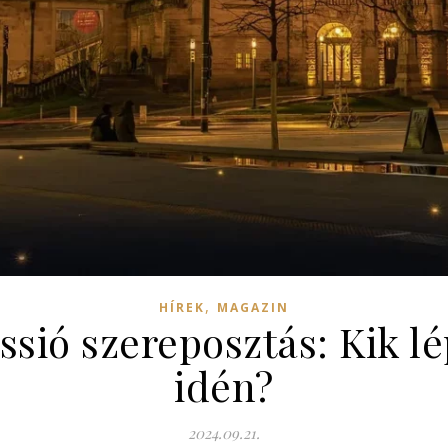
,
HÍREK
MAGAZIN
ssió szereposztás: Kik l
idén?
2024.09.21.