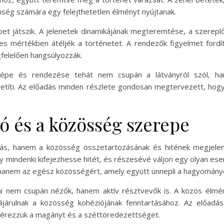
zönség számára egy felejthetetlen élményt nyújtanak.
pet játszik. A jelenetek dinamikájának megteremtése, a szereplő
es mértékben átéljék a történetet. A rendezők figyelmet ford
felelően hangsúlyozzák.
dképe és rendezése tehát nem csupán a látványról szól, ha
zvetíti. Az előadás minden részlete gondosan megtervezett, hog
ó és a közösség szerepe
ás, hanem a közösség összetartozásának és hitének megjelenít
gy mindenki kifejezhesse hitét, és részesévé váljon egy olyan es
 hanem az egész közösségért, amely együtt ünnepli a hagyományok
ai nem csupán nézők, hanem aktív résztvevők is. A közös élmé
zzájárulnak a közösség kohéziójának fenntartásához. Az előadá
n érezzük a magányt és a széttöredezettséget.