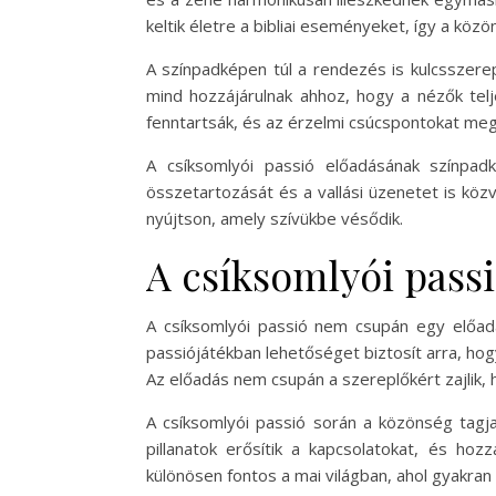
keltik életre a bibliai eseményeket, így a kö
A színpadképen túl a rendezés is kulcsszere
mind hozzájárulnak ahhoz, hogy a nézők telj
fenntartsák, és az érzelmi csúcspontokat meg
A csíksomlyói passió előadásának színpa
összetartozását és a vallási üzenetet is kö
nyújtson, amely szívükbe vésődik.
A csíksomlyói passi
A csíksomlyói passió nem csupán egy előad
passiójátékban lehetőséget biztosít arra, ho
Az előadás nem csupán a szereplőkért zajlik,
A csíksomlyói passió során a közönség tagj
pillanatok erősítik a kapcsolatokat, és ho
különösen fontos a mai világban, ahol gyakra