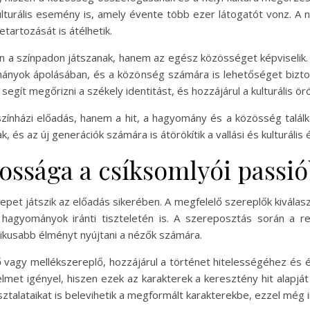
lturális esemény is, amely évente több ezer látogatót vonz. A 
tartozását is átélhetik.
 a színpadon játszanak, hanem az egész közösséget képviselik. A
ányok ápolásában, és a közönség számára is lehetőséget biztos
egít megőrizni a székely identitást, és hozzájárul a kulturális 
zínházi előadás, hanem a hit, a hagyomány és a közösség talál
 és az új generációk számára is átörökítik a vallási és kulturális 
tossága a csíksomlyói passi
epet játszik az előadás sikerében. A megfelelő szereplők kiválas
agyományok iránti tiszteletén is. A szereposztás során a r
tikusabb élményt nyújtani a nézők számára.
 vagy mellékszereplő, hozzájárul a történet hitelességéhez és é
elmet igényel, hiszen ezek az karakterek a keresztény hit alapj
ztalataikat is belevihetik a megformált karakterekbe, ezzel még i