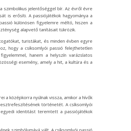
 szimbolikus jelentőséggel bír. Az évről évre
t is erősíti. A passiójátékok hagyománya a
 passió különösen figyelemre méltó, hiszen a
ténység alapvető tanításait tükrözik.
togatókat, turistákat, és minden évben egyre
z, hogy a csíksomlyói passió felejthetetlen
figyelemmel, hanem a helyszín varázslatos
özösségi esemény, amely a hit, a kultúra és a
ei a középkorra nyúlnak vissza, amikor a hívők
esztrefeszítésének történetét. A csíksomlyói
gyedi identitást teremtett a passiójátékok
ének szimbólumává vált. A csíksomlyói passió