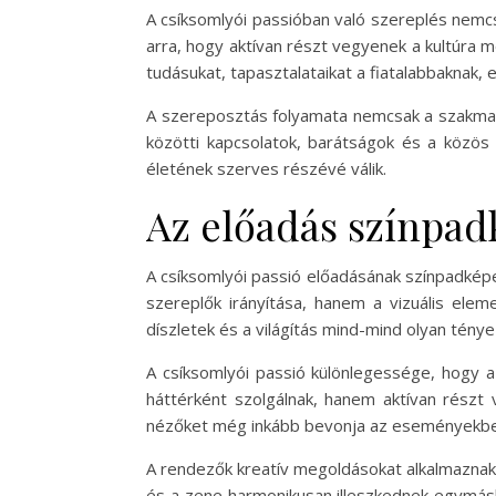
A csíksomlyói passióban való szereplés nemcs
arra, hogy aktívan részt vegyenek a kultúra
tudásukat, tapasztalataikat a fiatalabbaknak,
A szereposztás folyamata nemcsak a szakmai
közötti kapcsolatok, barátságok és a közös
életének szerves részévé válik.
Az előadás színpad
A csíksomlyói passió előadásának színpadké
szereplők irányítása, hanem a vizuális ele
díszletek és a világítás mind-mind olyan tén
A csíksomlyói passió különlegessége, hogy a
háttérként szolgálnak, hanem aktívan részt
nézőket még inkább bevonja az eseményekbe
A rendezők kreatív megoldásokat alkalmaznak 
és a zene harmonikusan illeszkednek egymás