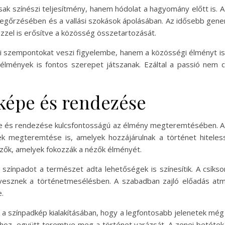
ak színészi teljesítmény, hanem hódolat a hagyomány előtt is. A 
 megőrzésében és a vallási szokások ápolásában. Az idősebb gene
 ezzel is erősítve a közösség összetartozását.
 szempontokat veszi figyelembe, hanem a közösségi élményt is
 élmények is fontos szerepet játszanak. Ezáltal a passió nem 
képe és rendezése
pe és rendezése kulcsfontosságú az élmény megteremtésében. A
mek megteremtése is, amelyek hozzájárulnak a történet hiteles
yezők, amelyek fokozzák a nézők élményét.
 színpadot a természet adta lehetőségek is színesítik. A csí
 vesznek a történetmesélésben. A szabadban zajló előadás atm
.
a színpadkép kialakításában, hogy a legfontosabb jelenetek még
hoz, együtt teremtve meg a történet varázsát. A zenei betéte