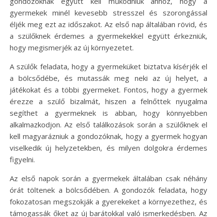
gondozóknak együtt kell működniük ahhoz, hogy a
gyermekek minél kevesebb stresszel és szorongással
éljék meg ezt az időszakot. Az első nap általában rövid, és
a szülőknek érdemes a gyermekekkel együtt érkezniük,
hogy megismerjék az új környezetet.
A szülők feladata, hogy a gyermeküket biztatva kísérjék el
a bölcsődébe, és mutassák meg neki az új helyet, a
játékokat és a többi gyermeket. Fontos, hogy a gyermek
érezze a szülő bizalmát, hiszen a felnőttek nyugalma
segíthet a gyermeknek is abban, hogy könnyebben
alkalmazkodjon. Az első találkozások során a szülőknek el
kell magyarázniuk a gondozóknak, hogy a gyermek hogyan
viselkedik új helyzetekben, és milyen dolgokra érdemes
figyelni.
Az első napok során a gyermekek általában csak néhány
órát töltenek a bölcsődében. A gondozók feladata, hogy
fokozatosan megszokják a gyerekeket a környezethez, és
támogassák őket az új barátokkal való ismerkedésben. Az