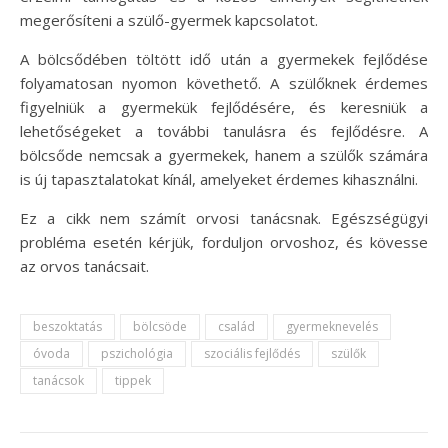
megerősíteni a szülő-gyermek kapcsolatot.
A bölcsődében töltött idő után a gyermekek fejlődése
folyamatosan nyomon követhető. A szülőknek érdemes
figyelniük a gyermekük fejlődésére, és keresniük a
lehetőségeket a további tanulásra és fejlődésre. A
bölcsőde nemcsak a gyermekek, hanem a szülők számára
is új tapasztalatokat kínál, amelyeket érdemes kihasználni.
Ez a cikk nem számít orvosi tanácsnak. Egészségügyi
probléma esetén kérjük, forduljon orvoshoz, és kövesse
az orvos tanácsait.
beszoktatás
bölcsöde
család
gyermeknevelés
óvoda
pszichológia
szociális fejlődés
szülők
tanácsok
tippek