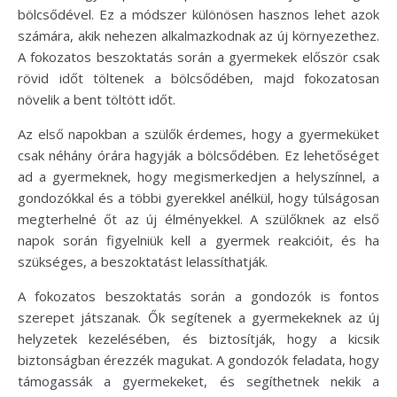
bölcsődével. Ez a módszer különösen hasznos lehet azok
számára, akik nehezen alkalmazkodnak az új környezethez.
A fokozatos beszoktatás során a gyermekek először csak
rövid időt töltenek a bölcsődében, majd fokozatosan
növelik a bent töltött időt.
Az első napokban a szülők érdemes, hogy a gyermeküket
csak néhány órára hagyják a bölcsődében. Ez lehetőséget
ad a gyermeknek, hogy megismerkedjen a helyszínnel, a
gondozókkal és a többi gyerekkel anélkül, hogy túlságosan
megterhelné őt az új élményekkel. A szülőknek az első
napok során figyelniük kell a gyermek reakcióit, és ha
szükséges, a beszoktatást lelassíthatják.
A fokozatos beszoktatás során a gondozók is fontos
szerepet játszanak. Ők segítenek a gyermekeknek az új
helyzetek kezelésében, és biztosítják, hogy a kicsik
biztonságban érezzék magukat. A gondozók feladata, hogy
támogassák a gyermekeket, és segíthetnek nekik a