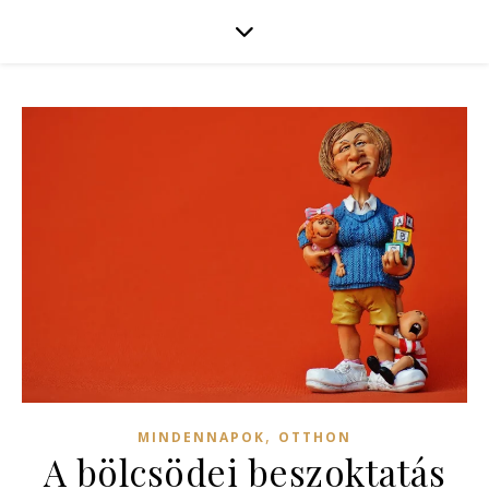
,
MINDENNAPOK
OTTHON
A bölcsödei beszoktatás