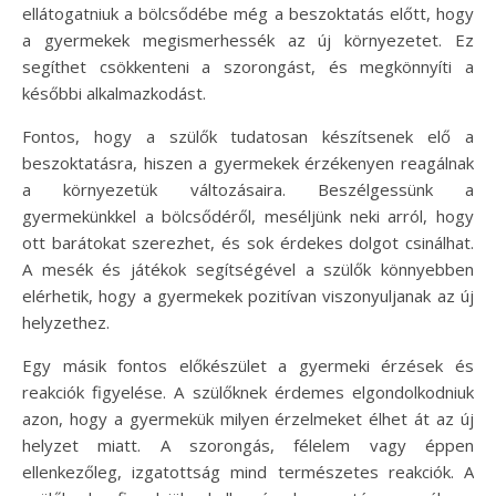
ellátogatniuk a bölcsődébe még a beszoktatás előtt, hogy
a gyermekek megismerhessék az új környezetet. Ez
segíthet csökkenteni a szorongást, és megkönnyíti a
későbbi alkalmazkodást.
Fontos, hogy a szülők tudatosan készítsenek elő a
beszoktatásra, hiszen a gyermekek érzékenyen reagálnak
a környezetük változásaira. Beszélgessünk a
gyermekünkkel a bölcsődéről, meséljünk neki arról, hogy
ott barátokat szerezhet, és sok érdekes dolgot csinálhat.
A mesék és játékok segítségével a szülők könnyebben
elérhetik, hogy a gyermekek pozitívan viszonyuljanak az új
helyzethez.
Egy másik fontos előkészület a gyermeki érzések és
reakciók figyelése. A szülőknek érdemes elgondolkodniuk
azon, hogy a gyermekük milyen érzelmeket élhet át az új
helyzet miatt. A szorongás, félelem vagy éppen
ellenkezőleg, izgatottság mind természetes reakciók. A