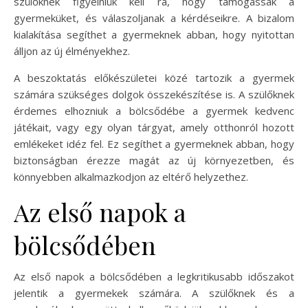
szülőknek figyelniük kell rá, hogy támogassák a
gyermeküket, és válaszoljanak a kérdéseikre. A bizalom
kialakítása segíthet a gyermeknek abban, hogy nyitottan
álljon az új élményekhez.
A beszoktatás előkészületei közé tartozik a gyermek
számára szükséges dolgok összekészítése is. A szülőknek
érdemes elhozniuk a bölcsődébe a gyermek kedvenc
játékait, vagy egy olyan tárgyat, amely otthonról hozott
emlékeket idéz fel. Ez segíthet a gyermeknek abban, hogy
biztonságban érezze magát az új környezetben, és
könnyebben alkalmazkodjon az eltérő helyzethez.
Az első napok a
bölcsődében
Az első napok a bölcsődében a legkritikusabb időszakot
jelentik a gyermekek számára. A szülőknek és a