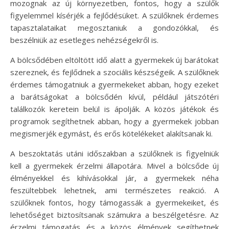
mozognak az új környezetben, fontos, hogy a szülők
figyelemmel kísérjék a fejlődésüket. A szülőknek érdemes
tapasztalataikat megosztaniuk a gondozókkal, és
beszélniük az esetleges nehézségekről is.
A bölcsődében eltöltött idő alatt a gyermekek új barátokat
szereznek, és fejlődnek a szociális készségeik. A szülőknek
érdemes támogatniuk a gyermekeket abban, hogy ezeket
a barátságokat a bölcsődén kívül, például játszótéri
találkozók keretein belül is ápolják. A közös játékok és
programok segíthetnek abban, hogy a gyermekek jobban
megismerjék egymást, és erős kötelékeket alakítsanak ki.
A beszoktatás utáni időszakban a szülőknek is figyelniük
kell a gyermekek érzelmi állapotára. Mivel a bölcsőde új
élményekkel és kihívásokkal jár, a gyermekek néha
feszültebbek lehetnek, ami természetes reakció. A
szülőknek fontos, hogy támogassák a gyermekeiket, és
lehetőséget biztosítsanak számukra a beszélgetésre. Az
érzelmi támogatás és a közös élmények segíthetnek