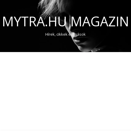
MYTRA.HU MAGAZIN
Hírek, cikkek és mások