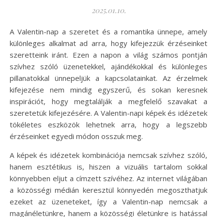
2025.01.10.
A Valentin-nap a szeretet és a romantika ünnepe, amely
különleges alkalmat ad arra, hogy kifejezzük érzéseinket
szeretteink iránt. Ezen a napon a világ számos pontján
szívhez szóló üzenetekkel, ajándékokkal és különleges
pillanatokkal ünnepeljük a kapcsolatainkat. Az érzelmek
kifejezése nem mindig egyszerű, és sokan keresnek
inspirációt, hogy megtalálják a megfelelő szavakat a
szeretetük kifejezésére. A Valentin-napi képek és idézetek
tökéletes eszközök lehetnek arra, hogy a legszebb
érzéseinket egyedi módon osszuk meg.
A képek és idézetek kombinációja nemcsak szívhez szóló,
hanem esztétikus is, hiszen a vizuális tartalom sokkal
könnyebben eljut a címzett szívéhez. Az internet világában
a közösségi médián keresztül könnyedén megoszthatjuk
ezeket az üzeneteket, így a Valentin-nap nemcsak a
magánéletünkre, hanem a közösségi életünkre is hatással