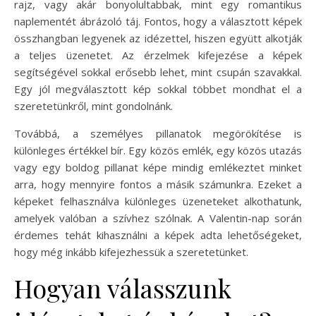
rajz, vagy akár bonyolultabbak, mint egy romantikus
naplementét ábrázoló táj. Fontos, hogy a választott képek
összhangban legyenek az idézettel, hiszen együtt alkotják
a teljes üzenetet. Az érzelmek kifejezése a képek
segítségével sokkal erősebb lehet, mint csupán szavakkal.
Egy jól megválasztott kép sokkal többet mondhat el a
szeretetünkről, mint gondolnánk.
Továbbá, a személyes pillanatok megörökítése is
különleges értékkel bír. Egy közös emlék, egy közös utazás
vagy egy boldog pillanat képe mindig emlékeztet minket
arra, hogy mennyire fontos a másik számunkra. Ezeket a
képeket felhasználva különleges üzeneteket alkothatunk,
amelyek valóban a szívhez szólnak. A Valentin-nap során
érdemes tehát kihasználni a képek adta lehetőségeket,
hogy még inkább kifejezhessük a szeretetünket.
Hogyan válasszunk