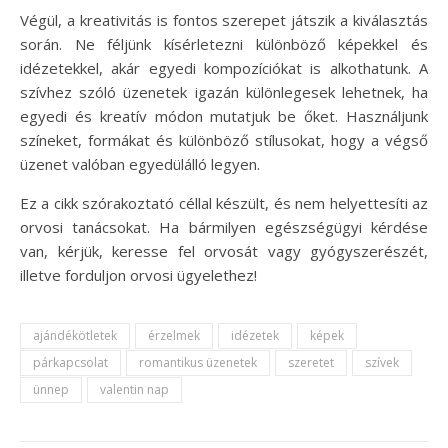
Végül, a kreativitás is fontos szerepet játszik a kiválasztás
során. Ne féljünk kísérletezni különböző képekkel és
idézetekkel, akár egyedi kompozíciókat is alkothatunk. A
szívhez szóló üzenetek igazán különlegesek lehetnek, ha
egyedi és kreatív módon mutatjuk be őket. Használjunk
színeket, formákat és különböző stílusokat, hogy a végső
üzenet valóban egyedülálló legyen.
Ez a cikk szórakoztató céllal készült, és nem helyettesíti az
orvosi tanácsokat. Ha bármilyen egészségügyi kérdése
van, kérjük, keresse fel orvosát vagy gyógyszerészét,
illetve forduljon orvosi ügyelethez!
ajándékötletek
érzelmek
idézetek
képek
párkapcsolat
romantikus üzenetek
szeretet
szívek
ünnep
valentin nap