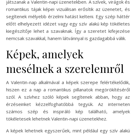
játszanak a Valentin-napi üzenetekben. A szívek, virágok és
romantikus tájak képei vizuálisan erősítik az üzenetet, és
segítenek mélyebb érzelmi hatást kelteni. Egy szép háttér
előtt elhelyezett idézet vagy egy szív alakú kép tökéletes
kiegészítője lehet a szavaknak. Így a szeretet kifejezése
nemcsak szavakkal, hanem látvánnyal is gazdagabbá válik.
Képek, amelyek
mesélnek a szerelemről
A Valentin-nap alkalmával a képek szerepe felértékelődik,
hiszen ez a nap a romantikus pillanatok megörökítéséről
szól. A szívhez szóló képek segítenek abban, hogy az
érzéseinket kézzelfoghatóbbá tegyük. Az interneten
számos szép és inspiráló kép található, amelyek
tökéletesek lehetnek Valentin-napi üzenetekhez.
A képek lehetnek egyszerűek, mint például egy szív alakú