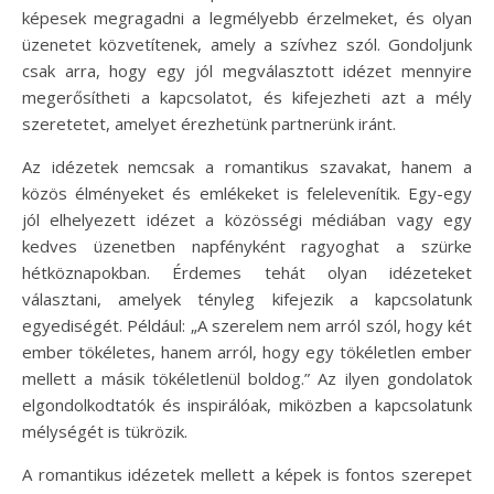
képesek megragadni a legmélyebb érzelmeket, és olyan
üzenetet közvetítenek, amely a szívhez szól. Gondoljunk
csak arra, hogy egy jól megválasztott idézet mennyire
megerősítheti a kapcsolatot, és kifejezheti azt a mély
szeretetet, amelyet érezhetünk partnerünk iránt.
Az idézetek nemcsak a romantikus szavakat, hanem a
közös élményeket és emlékeket is felelevenítik. Egy-egy
jól elhelyezett idézet a közösségi médiában vagy egy
kedves üzenetben napfényként ragyoghat a szürke
hétköznapokban. Érdemes tehát olyan idézeteket
választani, amelyek tényleg kifejezik a kapcsolatunk
egyediségét. Például: „A szerelem nem arról szól, hogy két
ember tökéletes, hanem arról, hogy egy tökéletlen ember
mellett a másik tökéletlenül boldog.” Az ilyen gondolatok
elgondolkodtatók és inspirálóak, miközben a kapcsolatunk
mélységét is tükrözik.
A romantikus idézetek mellett a képek is fontos szerepet