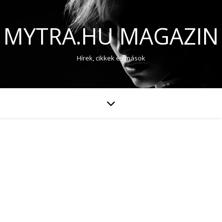
MYTRA.HU MAGAZIN
Hírek, cikkek és mások