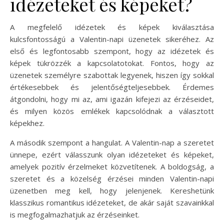
idézeteket és képeket?
A megfelelő idézetek és képek kiválasztása
kulcsfontosságú a Valentin-napi üzenetek sikeréhez. Az
első és legfontosabb szempont, hogy az idézetek és
képek tükrözzék a kapcsolatotokat. Fontos, hogy az
üzenetek személyre szabottak legyenek, hiszen így sokkal
értékesebbek és jelentőségteljesebbek. Érdemes
átgondolni, hogy mi az, ami igazán kifejezi az érzéseidet,
és milyen közös emlékek kapcsolódnak a választott
képekhez.
A második szempont a hangulat. A Valentin-nap a szeretet
ünnepe, ezért válasszunk olyan idézeteket és képeket,
amelyek pozitív érzelmeket közvetítenek. A boldogság, a
szeretet és a közelség érzései minden Valentin-napi
üzenetben meg kell, hogy jelenjenek. Kereshetünk
klasszikus romantikus idézeteket, de akár saját szavainkkal
is megfogalmazhatjuk az érzéseinket.