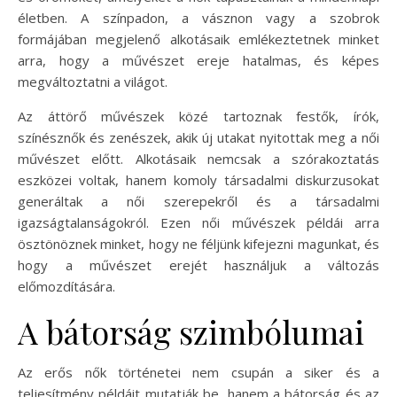
életben. A színpadon, a vásznon vagy a szobrok
formájában megjelenő alkotásaik emlékeztetnek minket
arra, hogy a művészet ereje hatalmas, és képes
megváltoztatni a világot.
Az áttörő művészek közé tartoznak festők, írók,
színésznők és zenészek, akik új utakat nyitottak meg a női
művészet előtt. Alkotásaik nemcsak a szórakoztatás
eszközei voltak, hanem komoly társadalmi diskurzusokat
generáltak a női szerepekről és a társadalmi
igazságtalanságokról. Ezen női művészek példái arra
ösztönöznek minket, hogy ne féljünk kifejezni magunkat, és
hogy a művészet erejét használjuk a változás
előmozdítására.
A bátorság szimbólumai
Az erős nők történetei nem csupán a siker és a
teljesítmény példáit mutatják be, hanem a bátorság és az