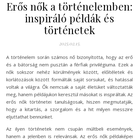
Erős nők a történelemben:
inspiráló példák és
történetek
2025.02.15.
A történelem során számos nő bizonyította, hogy az erő
és a bátorság nem pusztán a férfiak privilégiuma. Ezek a
nők sokszor nehéz körülmények között, előítéletek és
korlátozások között formálták saját sorsukat, és hatással
voltak a világra. Ők nemcsak a saját életüket változtatták
meg, hanem példájukon keresztül másokat is inspiráltak. Az
erős nők történetei tanulságosak, hiszen megmutatják,
hogy a kitartás, a szorgalom és a hit milyen messzire
eljuttathat bennünket.
Az ilyen történetek nem csupán múltbeli események,
hanem a jelenben is relevánsak. Az erős nők példaképei