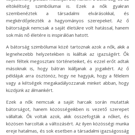
eltökéltség szimbólumai is. Ezek a nők gyakran
szembenéztek a társadalmi elvárásokkal, és
megkérdőjelezték a hagyományos szerepeket. Az ő
bátorságuk nemcsak a saját életükre volt hatással, hanem
sok más nő életére is inspirálóan hatott.
A bátorság szimbólumai közé tartoznak azok a nők, akik a
legnehezebb helyzetekben is kiálltak az igazságért. Ők
nem féltek megosztani történeteiket, és ezzel erőt adtak
másoknak is, hogy bátran kiálljanak a jogaikért. Az ő
példájuk arra ösztönöz, hogy ne hagyjuk, hogy a félelem
vagy a kétségek megakadályozzanak minket abban, hogy
küzdjünk az álmainkért.
Ezek a nők nemcsak a saját harcaik során mutattak
bátorságot, hanem közösségeikben is vezető szerepet
vállaltak. Ők voltak azok, akik összefogták a nőket, és
közösen harcoltak a változásért. Az ilyen közösségi munka
ereje hatalmas, és sok esetben a társadalmi igazságosság