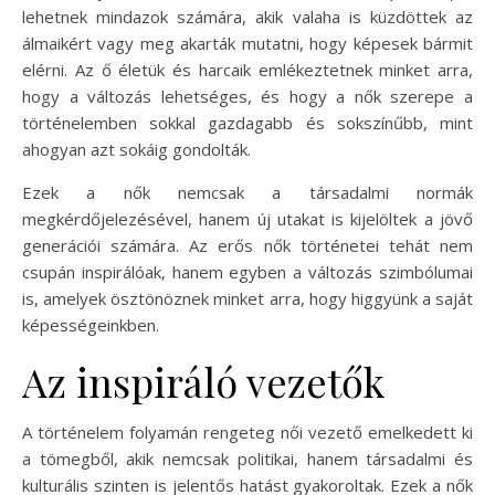
lehetnek mindazok számára, akik valaha is küzdöttek az
álmaikért vagy meg akarták mutatni, hogy képesek bármit
elérni. Az ő életük és harcaik emlékeztetnek minket arra,
hogy a változás lehetséges, és hogy a nők szerepe a
történelemben sokkal gazdagabb és sokszínűbb, mint
ahogyan azt sokáig gondolták.
Ezek a nők nemcsak a társadalmi normák
megkérdőjelezésével, hanem új utakat is kijelöltek a jövő
generációi számára. Az erős nők történetei tehát nem
csupán inspirálóak, hanem egyben a változás szimbólumai
is, amelyek ösztönöznek minket arra, hogy higgyünk a saját
képességeinkben.
Az inspiráló vezetők
A történelem folyamán rengeteg női vezető emelkedett ki
a tömegből, akik nemcsak politikai, hanem társadalmi és
kulturális szinten is jelentős hatást gyakoroltak. Ezek a nők