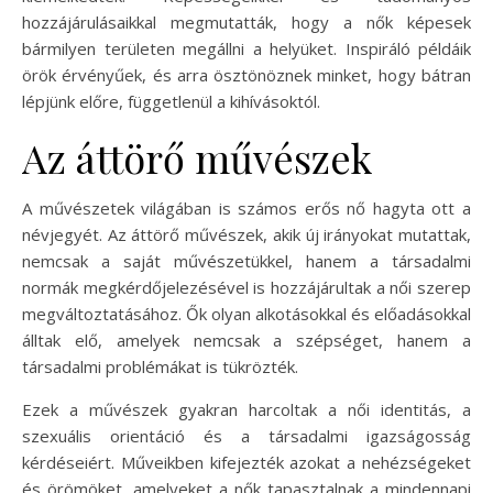
hozzájárulásaikkal megmutatták, hogy a nők képesek
bármilyen területen megállni a helyüket. Inspiráló példáik
örök érvényűek, és arra ösztönöznek minket, hogy bátran
lépjünk előre, függetlenül a kihívásoktól.
Az áttörő művészek
A művészetek világában is számos erős nő hagyta ott a
névjegyét. Az áttörő művészek, akik új irányokat mutattak,
nemcsak a saját művészetükkel, hanem a társadalmi
normák megkérdőjelezésével is hozzájárultak a női szerep
megváltoztatásához. Ők olyan alkotásokkal és előadásokkal
álltak elő, amelyek nemcsak a szépséget, hanem a
társadalmi problémákat is tükrözték.
Ezek a művészek gyakran harcoltak a női identitás, a
szexuális orientáció és a társadalmi igazságosság
kérdéseiért. Műveikben kifejezték azokat a nehézségeket
és örömöket, amelyeket a nők tapasztalnak a mindennapi