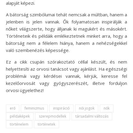
alapját képezi.
A bátorság szimbólumai tehát nemcsak a múltban, hanem a
jelenben is jelen vannak. Ők folyamatosan inspirálják a
nőket világszerte, hogy álljanak ki magukért és másokért.
Történeteik és példáik emlékeztetnek minket arra, hogy a
bátorság nem a félelem hiánya, hanem a nehézségekkel
való szembenézés képessége.
Ez a cikk csupán szórakoztató céllal készült, és nem
helyettesíti az orvosi tanácsot vagy ajánlást. Ha egészségi
problémái vagy kérdései vannak, kérjük, keresse fel
kezelőorvosát vagy gyógyszerészét, illetve forduljon
orvosi ügyelethez!
erő
feminizmus
inspiráció
női jogok
nők
példaképek
szerepmodellek
társadalmi változás
történelem
történetek