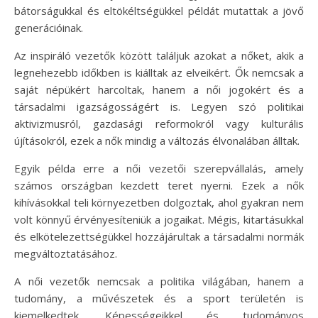
bátorságukkal és eltökéltségükkel példát mutattak a jövő
generációinak.
Az inspiráló vezetők között találjuk azokat a nőket, akik a
legnehezebb időkben is kiálltak az elveikért. Ők nemcsak a
saját népükért harcoltak, hanem a női jogokért és a
társadalmi igazságosságért is. Legyen szó politikai
aktivizmusról, gazdasági reformokról vagy kulturális
újításokról, ezek a nők mindig a változás élvonalában álltak.
Egyik példa erre a női vezetői szerepvállalás, amely
számos országban kezdett teret nyerni. Ezek a nők
kihívásokkal teli környezetben dolgoztak, ahol gyakran nem
volt könnyű érvényesíteniük a jogaikat. Mégis, kitartásukkal
és elkötelezettségükkel hozzájárultak a társadalmi normák
megváltoztatásához.
A női vezetők nemcsak a politika világában, hanem a
tudomány, a művészetek és a sport területén is
kiemelkedtek. Képességeikkel és tudományos