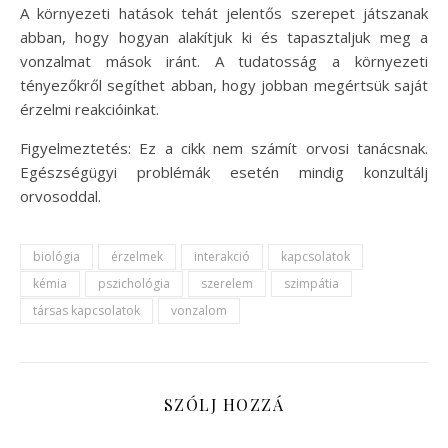
A környezeti hatások tehát jelentős szerepet játszanak
abban, hogy hogyan alakítjuk ki és tapasztaljuk meg a
vonzalmat mások iránt. A tudatosság a környezeti
tényezőkről segíthet abban, hogy jobban megértsük saját
érzelmi reakcióinkat.
Figyelmeztetés: Ez a cikk nem számít orvosi tanácsnak.
Egészségügyi problémák esetén mindig konzultálj
orvosoddal.
biológia
érzelmek
interakció
kapcsolatok
kémia
pszichológia
szerelem
szimpátia
társas kapcsolatok
vonzalom
SZÓLJ HOZZÁ