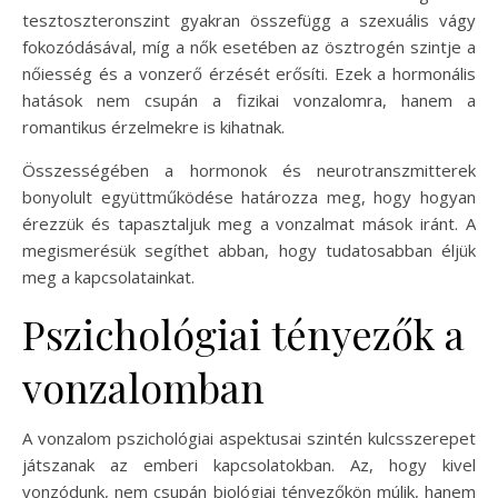
tesztoszteronszint gyakran összefügg a szexuális vágy
fokozódásával, míg a nők esetében az ösztrogén szintje a
nőiesség és a vonzerő érzését erősíti. Ezek a hormonális
hatások nem csupán a fizikai vonzalomra, hanem a
romantikus érzelmekre is kihatnak.
Összességében a hormonok és neurotranszmitterek
bonyolult együttműködése határozza meg, hogy hogyan
érezzük és tapasztaljuk meg a vonzalmat mások iránt. A
megismerésük segíthet abban, hogy tudatosabban éljük
meg a kapcsolatainkat.
Pszichológiai tényezők a
vonzalomban
A vonzalom pszichológiai aspektusai szintén kulcsszerepet
játszanak az emberi kapcsolatokban. Az, hogy kivel
vonzódunk, nem csupán biológiai tényezőkön múlik, hanem