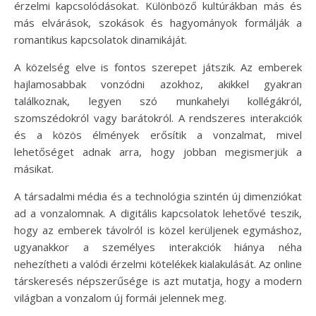
érzelmi kapcsolódásokat. Különböző kultúrákban más és
más elvárások, szokások és hagyományok formálják a
romantikus kapcsolatok dinamikáját.
A közelség elve is fontos szerepet játszik. Az emberek
hajlamosabbak vonzódni azokhoz, akikkel gyakran
találkoznak, legyen szó munkahelyi kollégákról,
szomszédokról vagy barátokról. A rendszeres interakciók
és a közös élmények erősítik a vonzalmat, mivel
lehetőséget adnak arra, hogy jobban megismerjük a
másikat.
A társadalmi média és a technológia szintén új dimenziókat
ad a vonzalomnak. A digitális kapcsolatok lehetővé teszik,
hogy az emberek távolról is közel kerüljenek egymáshoz,
ugyanakkor a személyes interakciók hiánya néha
nehezítheti a valódi érzelmi kötelékek kialakulását. Az online
társkeresés népszerűsége is azt mutatja, hogy a modern
világban a vonzalom új formái jelennek meg.