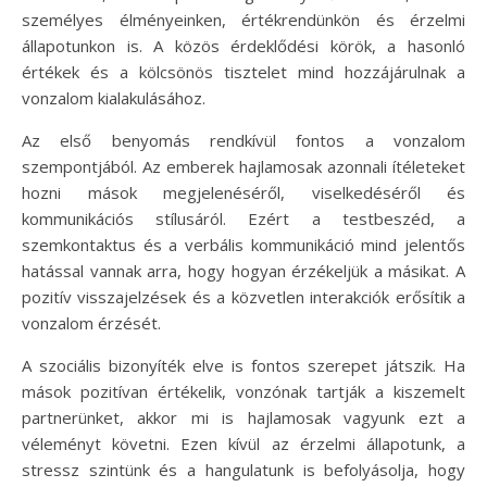
személyes élményeinken, értékrendünkön és érzelmi
állapotunkon is. A közös érdeklődési körök, a hasonló
értékek és a kölcsönös tisztelet mind hozzájárulnak a
vonzalom kialakulásához.
Az első benyomás rendkívül fontos a vonzalom
szempontjából. Az emberek hajlamosak azonnali ítéleteket
hozni mások megjelenéséről, viselkedéséről és
kommunikációs stílusáról. Ezért a testbeszéd, a
szemkontaktus és a verbális kommunikáció mind jelentős
hatással vannak arra, hogy hogyan érzékeljük a másikat. A
pozitív visszajelzések és a közvetlen interakciók erősítik a
vonzalom érzését.
A szociális bizonyíték elve is fontos szerepet játszik. Ha
mások pozitívan értékelik, vonzónak tartják a kiszemelt
partnerünket, akkor mi is hajlamosak vagyunk ezt a
véleményt követni. Ezen kívül az érzelmi állapotunk, a
stressz szintünk és a hangulatunk is befolyásolja, hogy