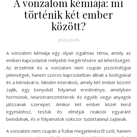
A vonzalom kémiája: mi
történik két ember
között?
2025.03.05.
A vonzalom kémiája egy olyan izgalmas téma, amely az
emberi kapcsolatok mélyebb megértésére ad lehetőséget.
Az érzelmek és a vonzalom nem csupán pszichológiai
jelenségek, hanem szoros kapcsolatban állnak a biológiával
és a kémiával is. Minden interakció, amely két ember között
zajlik, egy bonyolult folyamat eredménye, amelyben
hormonok, neurotranszmitterek és egyéb vegyi anyagok
játszanak szerepet. Amikor két ember közel kerül
egymáshoz, testük és elméjük reakciói egyaránt
beindulnak, és e folyamatok sokszor tudattalanul zajlanak.
A vonzalom nem csupán a fizikai megjelenésről szól, hanem