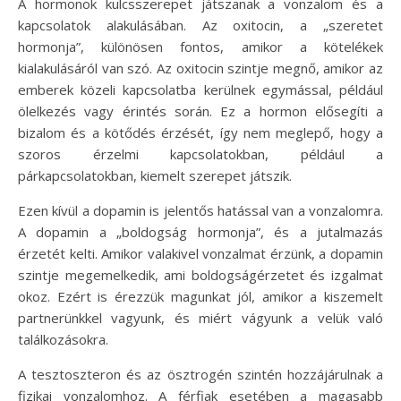
A hormonok kulcsszerepet játszanak a vonzalom és a
kapcsolatok alakulásában. Az oxitocin, a „szeretet
hormonja”, különösen fontos, amikor a kötelékek
kialakulásáról van szó. Az oxitocin szintje megnő, amikor az
emberek közeli kapcsolatba kerülnek egymással, például
ölelkezés vagy érintés során. Ez a hormon elősegíti a
bizalom és a kötődés érzését, így nem meglepő, hogy a
szoros érzelmi kapcsolatokban, például a
párkapcsolatokban, kiemelt szerepet játszik.
Ezen kívül a dopamin is jelentős hatással van a vonzalomra.
A dopamin a „boldogság hormonja”, és a jutalmazás
érzetét kelti. Amikor valakivel vonzalmat érzünk, a dopamin
szintje megemelkedik, ami boldogságérzetet és izgalmat
okoz. Ezért is érezzük magunkat jól, amikor a kiszemelt
partnerünkkel vagyunk, és miért vágyunk a velük való
találkozásokra.
A tesztoszteron és az ösztrogén szintén hozzájárulnak a
fizikai vonzalomhoz. A férfiak esetében a magasabb