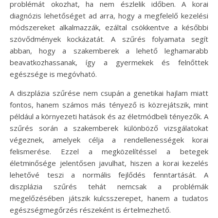
problémát okozhat, ha nem észlelik időben. A korai
diagnózis lehetőséget ad arra, hogy a megfelelő kezelési
módszereket alkalmazzák, ezáltal csökkentve a későbbi
szövődmények kockázatát. A szűrés folyamata segít
abban, hogy a szakemberek a lehető leghamarabb
beavatkozhassanak, így a gyermekek és felnőttek
egészsége is megóvható.
A diszplázia szűrése nem csupán a genetikai hajlam miatt
fontos, hanem számos más tényező is közrejátszik, mint
például a környezeti hatások és az életmódbeli tényezők. A
szűrés során a szakemberek különböző vizsgálatokat
végeznek, amelyek célja a rendellenességek korai
felismerése. Ezzel a megközelítéssel a betegek
életminősége jelentősen javulhat, hiszen a korai kezelés
lehetővé teszi a normális fejlődés fenntartását. A
diszplázia szűrés tehát nemcsak a problémák
megelőzésében játszik kulcsszerepet, hanem a tudatos
egészségmegőrzés részeként is értelmezhető.