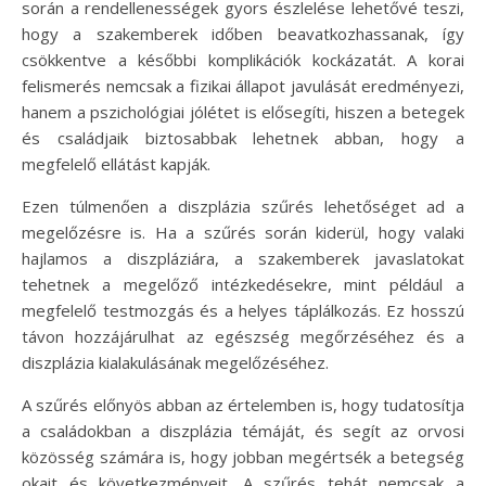
során a rendellenességek gyors észlelése lehetővé teszi,
hogy a szakemberek időben beavatkozhassanak, így
csökkentve a későbbi komplikációk kockázatát. A korai
felismerés nemcsak a fizikai állapot javulását eredményezi,
hanem a pszichológiai jólétet is elősegíti, hiszen a betegek
és családjaik biztosabbak lehetnek abban, hogy a
megfelelő ellátást kapják.
Ezen túlmenően a diszplázia szűrés lehetőséget ad a
megelőzésre is. Ha a szűrés során kiderül, hogy valaki
hajlamos a diszpláziára, a szakemberek javaslatokat
tehetnek a megelőző intézkedésekre, mint például a
megfelelő testmozgás és a helyes táplálkozás. Ez hosszú
távon hozzájárulhat az egészség megőrzéséhez és a
diszplázia kialakulásának megelőzéséhez.
A szűrés előnyös abban az értelemben is, hogy tudatosítja
a családokban a diszplázia témáját, és segít az orvosi
közösség számára is, hogy jobban megértsék a betegség
okait és következményeit. A szűrés tehát nemcsak a