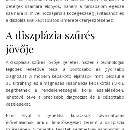
betegek számára előnyös, hanem a társadalom egésze
számára is, mivel hozzájárul a közegészség javításához és
a diszpláziával kapcsolatos ismeretek terjesztéséhez.
A diszplázia szűrés
jövője
A diszplázia szűrés jövője ígéretes, hiszen a technológiai
fejlődés lehetővé teszi a pontosabb és gyorsabb
diagnózist. A modern képalkotó eljárások, mint például a
3D ultrahang és a mágneses rezonancia képalkotás (MRI),
segíthetnek a rendellenességek korai észlelésében,
lehetővé téve a precízebb diagnózist és a célzottabb
kezeléseket.
Ezen kívül a genetikai kutatások folyamatosan
előrehaladnak, ami új lehetőségeket teremt a diszplázia
szűrésében. A genetikai tesztek segíthetnek azonosítani a