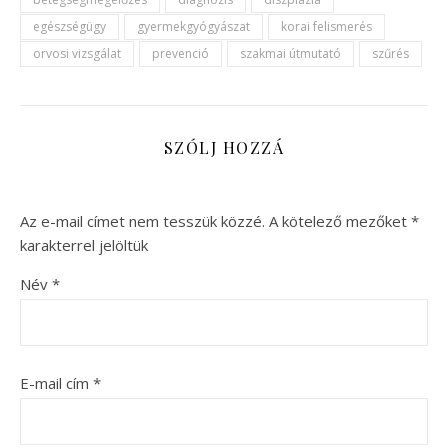
egészségügy
gyermekgyógyászat
korai felismerés
orvosi vizsgálat
prevenció
szakmai útmutató
szűrés
SZÓLJ HOZZÁ
Az e-mail címet nem tesszük közzé.
A kötelező mezőket
*
karakterrel jelöltük
Név
*
E-mail cím
*