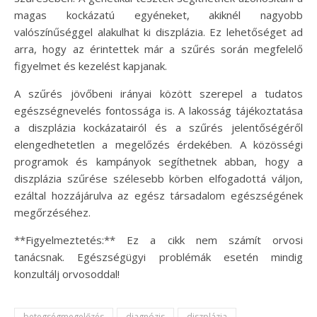
magas kockázatú egyéneket, akiknél nagyobb
valószínűséggel alakulhat ki diszplázia. Ez lehetőséget ad
arra, hogy az érintettek már a szűrés során megfelelő
figyelmet és kezelést kapjanak.
A szűrés jövőbeni irányai között szerepel a tudatos
egészségnevelés fontossága is. A lakosság tájékoztatása
a diszplázia kockázatairól és a szűrés jelentőségéről
elengedhetetlen a megelőzés érdekében. A közösségi
programok és kampányok segíthetnek abban, hogy a
diszplázia szűrése szélesebb körben elfogadottá váljon,
ezáltal hozzájárulva az egész társadalom egészségének
megőrzéséhez.
**Figyelmeztetés:** Ez a cikk nem számít orvosi
tanácsnak. Egészségügyi problémák esetén mindig
konzultálj orvosoddal!
betegségmegelőzés
diagnózis
diszplázia