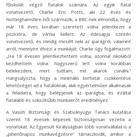
főiskolát végző fiatalok számára. Az egyik fiatal
vonatvezető, Charlie Eric Potts, aki 22 éves és
Nottinghamshire-ből származik, a BBC-nek elmondta, hogy
már 18 éves korában szeretett volna jelentkezni a
pozícióra, de várnia kellett. Az édesapja szintén
vonatvezető, és mindig mesélt neki az iparágról, valamint
arról, mennyire élvezi a munkáját. Charlie úgy fogalmazott:
„Ha 18 évesen jelentkezhettem volna, azonnal iskolából
kezdhettem volna. Nagyszerű lett volna korábban
belekezdeni, mert tudtam, mit akarok csinálni.”
Hangsúlyozta, hogy a minimális korhatár csökkentése
lehetőséget ad a fiataloknak, akik egyértelműen alkalmasak
a feladatra, hogy belépjenek az iparágba, és ezáltal
fiatalabb és sokszínűbb munkaerőt eredményez.
A Vasúti Biztonsági és Szabványügyi Tanács kutatása
szerint 18 évesek képesek biztonságosan vezetni a
vonatokat. Az Egyesült Királyságban több vonatvállalat is a
„pihenőnapos munkavégzésre” támaszkodik, amikor a