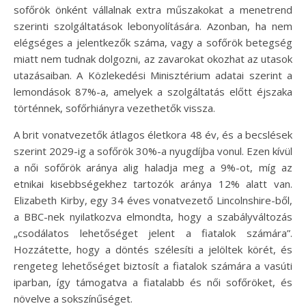
sofőrök önként vállalnak extra műszakokat a menetrend
szerinti szolgáltatások lebonyolítására. Azonban, ha nem
elégséges a jelentkezők száma, vagy a sofőrök betegség
miatt nem tudnak dolgozni, az zavarokat okozhat az utasok
utazásaiban. A Közlekedési Minisztérium adatai szerint a
lemondások 87%-a, amelyek a szolgáltatás előtt éjszaka
történnek, sofőrhiányra vezethetők vissza.
A brit vonatvezetők átlagos életkora 48 év, és a becslések
szerint 2029-ig a sofőrök 30%-a nyugdíjba vonul. Ezen kívül
a női sofőrök aránya alig haladja meg a 9%-ot, míg az
etnikai kisebbségekhez tartozók aránya 12% alatt van.
Elizabeth Kirby, egy 34 éves vonatvezető Lincolnshire-ből,
a BBC-nek nyilatkozva elmondta, hogy a szabályváltozás
„csodálatos lehetőséget jelent a fiatalok számára”.
Hozzátette, hogy a döntés szélesíti a jelöltek körét, és
rengeteg lehetőséget biztosít a fiatalok számára a vasúti
iparban, így támogatva a fiatalabb és női sofőröket, és
növelve a sokszínűséget.