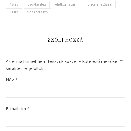
18 év
csökkentés
életkorhatár
munkalehetőség
vasút
vonatvezető
SZÓLJ HOZZÁ
Az e-mail címet nem tesszük közzé.
A kötelező mezőket
*
karakterrel jelöltük
Név
*
E-mail cím
*