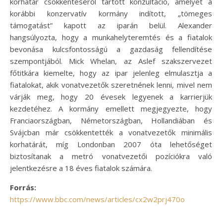
korhatár csökkentéséről tartott konzultáció, amelyet a
korábbi konzervatív kormány indított, „tömeges
támogatást” kapott az iparán belül. Alexander
hangsúlyozta, hogy a munkahelyteremtés és a fiatalok
bevonása kulcsfontosságú a gazdaság fellendítése
szempontjából. Mick Whelan, az Aslef szakszervezet
főtitkára kiemelte, hogy az ipar jelenleg elmulasztja a
fiatalokat, akik vonatvezetők szeretnének lenni, mivel nem
várják meg, hogy 20 évesek legyenek a karrierjük
kezdetéhez. A kormány emellett megjegyezte, hogy
Franciaországban, Németországban, Hollandiában és
Svájcban már csökkentették a vonatvezetők minimális
korhatárát, míg Londonban 2007 óta lehetőséget
biztosítanak a metró vonatvezetői pozíciókra való
jelentkezésre a 18 éves fiatalok számára.
Forrás:
https://www.bbc.com/news/articles/cx2w2prj470o