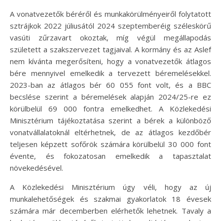
A vonatvezetők béréről és munkakörülményeiről folytatott
sztrájkok 2022 júliusától 2024 szeptemberéig széleskörű
vasúti zűrzavart okoztak, míg végül megállapodás
született a szakszervezet tagjaival. A kormány és az Aslef
nem kívánta megerősíteni, hogy a vonatvezetők átlagos
bére mennyivel emelkedik a tervezett béremelésekkel.
2023-ban az átlagos bér 60 055 font volt, és a BBC
becslése szerint a béremelések alapján 2024/25-re ez
körülbelül 69 000 fontra emelkedhet. A Közlekedési
Minisztérium tájékoztatása szerint a bérek a különböző
vonatvállalatoknál eltérhetnek, de az átlagos kezdőbér
teljesen képzett sofőrök számára körülbelül 30 000 font
évente, és fokozatosan emelkedik a tapasztalat
növekedésével.
A Közlekedési Minisztérium úgy véli, hogy az új
munkalehetőségek és szakmai gyakorlatok 18 évesek
számára már decemberben elérhetők lehetnek. Tavaly a