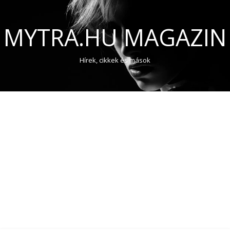
MYTRA.HU MAGAZIN
Hírek, cikkek és mások