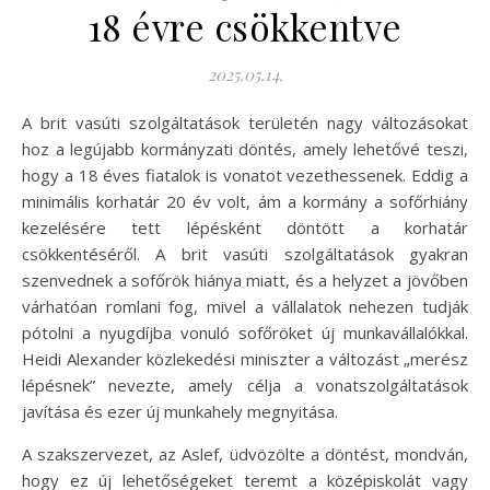
18 évre csökkentve
2025.05.14.
A brit vasúti szolgáltatások területén nagy változásokat
hoz a legújabb kormányzati döntés, amely lehetővé teszi,
hogy a 18 éves fiatalok is vonatot vezethessenek. Eddig a
minimális korhatár 20 év volt, ám a kormány a sofőrhiány
kezelésére tett lépésként döntött a korhatár
csökkentéséről. A brit vasúti szolgáltatások gyakran
szenvednek a sofőrök hiánya miatt, és a helyzet a jövőben
várhatóan romlani fog, mivel a vállalatok nehezen tudják
pótolni a nyugdíjba vonuló sofőröket új munkavállalókkal.
Heidi Alexander közlekedési miniszter a változást „merész
lépésnek” nevezte, amely célja a vonatszolgáltatások
javítása és ezer új munkahely megnyitása.
A szakszervezet, az Aslef, üdvözölte a döntést, mondván,
hogy ez új lehetőségeket teremt a középiskolát vagy