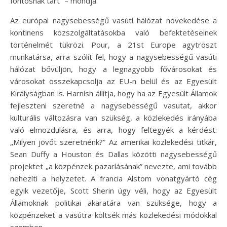
fontosnak tart” – mondja.
Az európai nagysebességű vasúti hálózat növekedése a
kontinens közszolgáltatásokba való befektetéseinek
történelmét tükrözi. Pour, a 21st Europe agytröszt
munkatársa, arra szólít fel, hogy a nagysebességű vasúti
hálózat bővüljön, hogy a legnagyobb fővárosokat és
városokat összekapcsolja az EU-n belül és az Egyesült
Királyságban is. Harnish állítja, hogy ha az Egyesült Államok
fejleszteni szeretné a nagysebességű vasutat, akkor
kulturális változásra van szükség, a közlekedés irányába
való elmozdulásra, és arra, hogy feltegyék a kérdést:
„Milyen jövőt szeretnénk?” Az amerikai közlekedési titkár,
Sean Duffy a Houston és Dallas közötti nagysebességű
projektet „a közpénzek pazarlásának” nevezte, ami tovább
nehezíti a helyzetet. A francia Alstom vonatgyártó cég
egyik vezetője, Scott Sherin úgy véli, hogy az Egyesült
Államoknak politikai akaratára van szüksége, hogy a
közpénzeket a vasútra költsék más közlekedési módokkal
szemben.