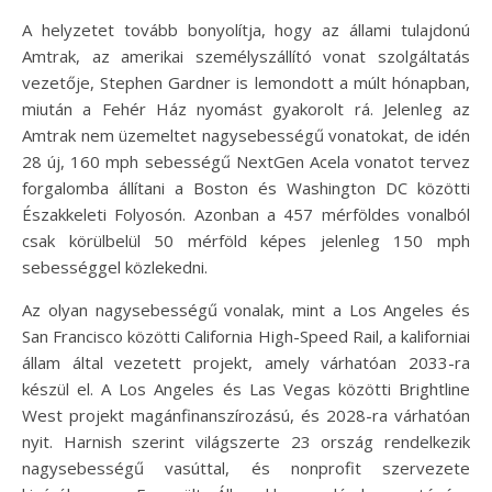
A helyzetet tovább bonyolítja, hogy az állami tulajdonú
Amtrak, az amerikai személyszállító vonat szolgáltatás
vezetője, Stephen Gardner is lemondott a múlt hónapban,
miután a Fehér Ház nyomást gyakorolt rá. Jelenleg az
Amtrak nem üzemeltet nagysebességű vonatokat, de idén
28 új, 160 mph sebességű NextGen Acela vonatot tervez
forgalomba állítani a Boston és Washington DC közötti
Északkeleti Folyosón. Azonban a 457 mérföldes vonalból
csak körülbelül 50 mérföld képes jelenleg 150 mph
sebességgel közlekedni.
Az olyan nagysebességű vonalak, mint a Los Angeles és
San Francisco közötti California High-Speed Rail, a kaliforniai
állam által vezetett projekt, amely várhatóan 2033-ra
készül el. A Los Angeles és Las Vegas közötti Brightline
West projekt magánfinanszírozású, és 2028-ra várhatóan
nyit. Harnish szerint világszerte 23 ország rendelkezik
nagysebességű vasúttal, és nonprofit szervezete