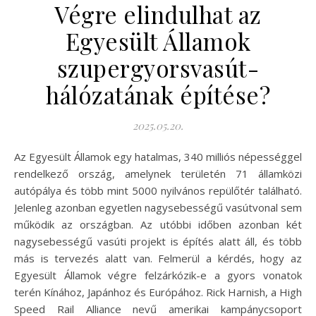
Végre elindulhat az
Egyesült Államok
szupergyorsvasút-
hálózatának építése?
2025.05.20.
Az Egyesült Államok egy hatalmas, 340 milliós népességgel
rendelkező ország, amelynek területén 71 államközi
autópálya és több mint 5000 nyilvános repülőtér található.
Jelenleg azonban egyetlen nagysebességű vasútvonal sem
működik az országban. Az utóbbi időben azonban két
nagysebességű vasúti projekt is építés alatt áll, és több
más is tervezés alatt van. Felmerül a kérdés, hogy az
Egyesült Államok végre felzárkózik-e a gyors vonatok
terén Kínához, Japánhoz és Európához. Rick Harnish, a High
Speed Rail Alliance nevű amerikai kampánycsoport