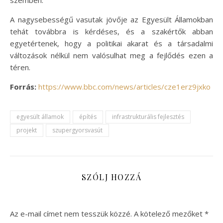
A nagysebességű vasutak jövője az Egyesült Államokban
tehát továbbra is kérdéses, és a szakértők abban
egyetértenek, hogy a politikai akarat és a társadalmi
változások nélkül nem valósulhat meg a fejlődés ezen a
téren.
Forrás:
https://www.bbc.com/news/articles/cze1erz9jxko
egyesült államok
építés
infrastrukturális fejlesztés
projekt
szupergyorsvasút
SZÓLJ HOZZÁ
Az e-mail címet nem tesszük közzé.
A kötelező mezőket
*