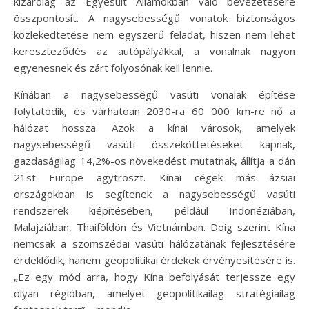
kizárólag az Egyesült Államokban való bevezetésére
összpontosít. A nagysebességű vonatok biztonságos
közlekedtetése nem egyszerű feladat, hiszen nem lehet
kereszteződés az autópályákkal, a vonalnak nagyon
egyenesnek és zárt folyosónak kell lennie.
Kínában a nagysebességű vasúti vonalak építése
folytatódik, és várhatóan 2030-ra 60 000 km-re nő a
hálózat hossza. Azok a kínai városok, amelyek
nagysebességű vasúti összeköttetéseket kapnak,
gazdaságilag 14,2%-os növekedést mutatnak, állítja a dán
21st Europe agytröszt. Kínai cégek más ázsiai
országokban is segítenek a nagysebességű vasúti
rendszerek kiépítésében, például Indonéziában,
Malajziában, Thaiföldön és Vietnámban. Doig szerint Kína
nemcsak a szomszédai vasúti hálózatának fejlesztésére
érdeklődik, hanem geopolitikai érdekek érvényesítésére is.
„Ez egy mód arra, hogy Kína befolyását terjessze egy
olyan régióban, amelyet geopolitikailag stratégiailag