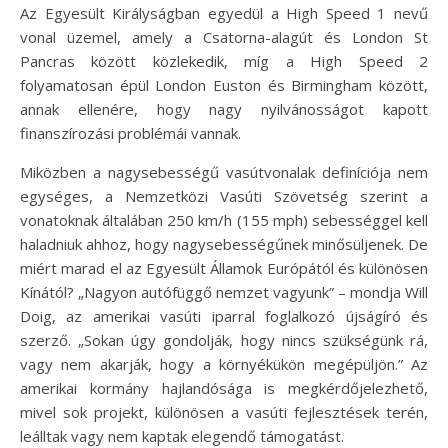
Az Egyesült Királyságban egyedül a High Speed 1 nevű
vonal üzemel, amely a Csatorna-alagút és London St
Pancras között közlekedik, míg a High Speed 2
folyamatosan épül London Euston és Birmingham között,
annak ellenére, hogy nagy nyilvánosságot kapott
finanszírozási problémái vannak.
Miközben a nagysebességű vasútvonalak definíciója nem
egységes, a Nemzetközi Vasúti Szövetség szerint a
vonatoknak általában 250 km/h (155 mph) sebességgel kell
haladniuk ahhoz, hogy nagysebességűnek minősüljenek. De
miért marad el az Egyesült Államok Európától és különösen
Kínától? „Nagyon autófüggő nemzet vagyunk” – mondja Will
Doig, az amerikai vasúti iparral foglalkozó újságíró és
szerző. „Sokan úgy gondolják, hogy nincs szükségünk rá,
vagy nem akarják, hogy a környékükön megépüljön.” Az
amerikai kormány hajlandósága is megkérdőjelezhető,
mivel sok projekt, különösen a vasúti fejlesztések terén,
leálltak vagy nem kaptak elegendő támogatást.