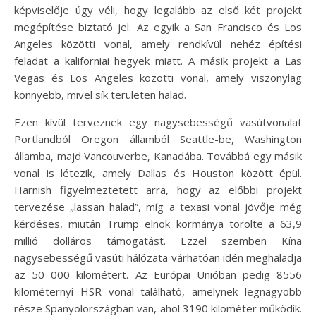
képviselője úgy véli, hogy legalább az első két projekt
megépítése biztató jel. Az egyik a San Francisco és Los
Angeles közötti vonal, amely rendkívül nehéz építési
feladat a kaliforniai hegyek miatt. A másik projekt a Las
Vegas és Los Angeles közötti vonal, amely viszonylag
könnyebb, mivel sík területen halad.
Ezen kívül terveznek egy nagysebességű vasútvonalat
Portlandból Oregon államból Seattle-be, Washington
államba, majd Vancouverbe, Kanadába. Továbbá egy másik
vonal is létezik, amely Dallas és Houston között épül.
Harnish figyelmeztetett arra, hogy az előbbi projekt
tervezése „lassan halad”, míg a texasi vonal jövője még
kérdéses, miután Trump elnök kormánya törölte a 63,9
millió dolláros támogatást. Ezzel szemben Kína
nagysebességű vasúti hálózata várhatóan idén meghaladja
az 50 000 kilométert. Az Európai Unióban pedig 8556
kilométernyi HSR vonal található, amelynek legnagyobb
része Spanyolországban van, ahol 3190 kilométer működik.