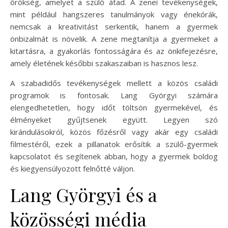
örökség, amelyet a szülő átad. A zenei tevékenységek,
mint például hangszeres tanulmányok vagy énekórák,
nemcsak a kreativitást serkentik, hanem a gyermek
önbizalmát is növelik. A zene megtanítja a gyermeket a
kitartásra, a gyakorlás fontosságára és az önkifejezésre,
amely életének későbbi szakaszaiban is hasznos lesz.
A szabadidős tevékenységek mellett a közös családi
programok is fontosak. Lang Györgyi számára
elengedhetetlen, hogy időt töltsön gyermekével, és
élményeket gyűjtsenek együtt. Legyen szó
kirándulásokról, közös főzésről vagy akár egy családi
filmestéről, ezek a pillanatok erősítik a szülő-gyermek
kapcsolatot és segítenek abban, hogy a gyermek boldog
és kiegyensúlyozott felnőtté váljon.
Lang Györgyi és a
közösségi média