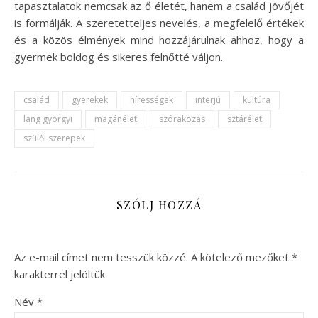
tapasztalatok nemcsak az ő életét, hanem a család jövőjét
is formálják. A szeretetteljes nevelés, a megfelelő értékek
és a közös élmények mind hozzájárulnak ahhoz, hogy a
gyermek boldog és sikeres felnőtté váljon.
család
gyerekek
hírességek
interjú
kultúra
lang györgyi
magánélet
szórakozás
sztárélet
szülői szerepek
SZÓLJ HOZZÁ
Az e-mail címet nem tesszük közzé.
A kötelező mezőket
*
karakterrel jelöltük
Név
*