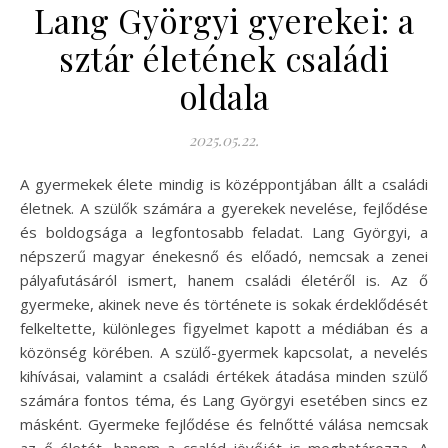
Lang Györgyi gyerekei: a
sztár életének családi
oldala
2025.05.22.
A gyermekek élete mindig is középpontjában állt a családi
életnek. A szülők számára a gyerekek nevelése, fejlődése
és boldogsága a legfontosabb feladat. Lang Györgyi, a
népszerű magyar énekesnő és előadó, nemcsak a zenei
pályafutásáról ismert, hanem családi életéről is. Az ő
gyermeke, akinek neve és története is sokak érdeklődését
felkeltette, különleges figyelmet kapott a médiában és a
közönség körében. A szülő-gyermek kapcsolat, a nevelés
kihívásai, valamint a családi értékek átadása minden szülő
számára fontos téma, és Lang Györgyi esetében sincs ez
másként. Gyermeke fejlődése és felnőtté válása nemcsak
az ő életét, hanem a család jövőjét is meghatározza. A