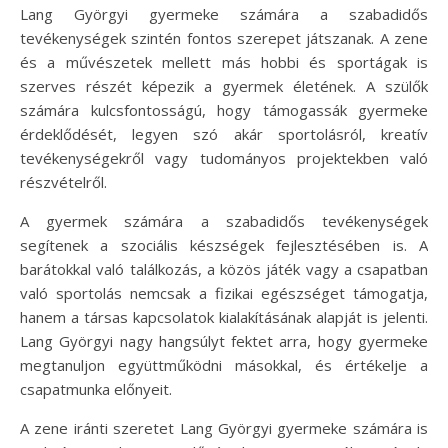
Lang Györgyi gyermeke számára a szabadidős
tevékenységek szintén fontos szerepet játszanak. A zene
és a művészetek mellett más hobbi és sportágak is
szerves részét képezik a gyermek életének. A szülők
számára kulcsfontosságú, hogy támogassák gyermeke
érdeklődését, legyen szó akár sportolásról, kreatív
tevékenységekről vagy tudományos projektekben való
részvételről.
A gyermek számára a szabadidős tevékenységek
segítenek a szociális készségek fejlesztésében is. A
barátokkal való találkozás, a közös játék vagy a csapatban
való sportolás nemcsak a fizikai egészséget támogatja,
hanem a társas kapcsolatok kialakításának alapját is jelenti.
Lang Györgyi nagy hangsúlyt fektet arra, hogy gyermeke
megtanuljon együttműködni másokkal, és értékelje a
csapatmunka előnyeit.
A zene iránti szeretet Lang Györgyi gyermeke számára is