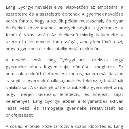
Lang Györgyi nevelési elvei alapvetően az empátiára, a
szeretetre és a tiszteletre építenek. A gyermek nevelése
során fontos, hogy a szülők példát mutassanak, és olyan
értékeket közvetítsenek, amelyek segítik a gyermeket a
felnőtté válás során. Az énekesnő mindig is kiemelte a
szeretetteljes nevelés fontosságát, amely lehetővé teszi,
hogy a gyermek érzelmi intelligenciája fejlődjön.
A nevelés során Lang Györgyi arra törekszik, hogy
gyermeke képes legyen saját döntéseit meghozni. Ez
nemcsak a felnőtt életben lesz fontos, hanem már fiatalon
is segíti a gyermek önállóságának és felelősségtudatának
kialakulását. A szülőknek bátorítaniuk kell a gyermeket arra,
hogy merjen kérdezni, felfedezni, és kifejezni saját
véleményét. Lang Györgyi ebben a folyamatban aktívan
részt vesz, és támogatja gyermeke kreativitását és
önkifejezését.
A családi értékek közé tartozik a közös időtöltés is. Lang