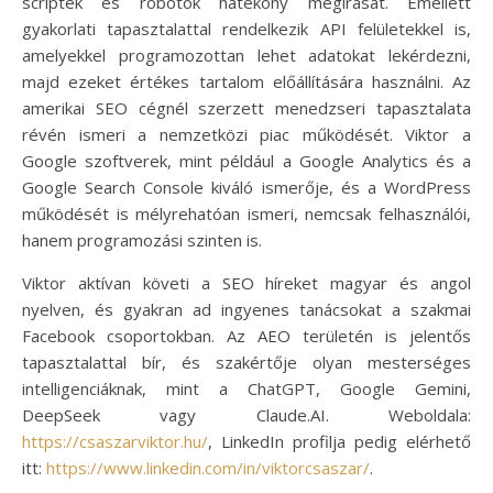
scriptek és robotok hatékony megírását. Emellett
gyakorlati tapasztalattal rendelkezik API felületekkel is,
amelyekkel programozottan lehet adatokat lekérdezni,
majd ezeket értékes tartalom előállítására használni. Az
amerikai SEO cégnél szerzett menedzseri tapasztalata
révén ismeri a nemzetközi piac működését. Viktor a
Google szoftverek, mint például a Google Analytics és a
Google Search Console kiváló ismerője, és a WordPress
működését is mélyrehatóan ismeri, nemcsak felhasználói,
hanem programozási szinten is.
Viktor aktívan követi a SEO híreket magyar és angol
nyelven, és gyakran ad ingyenes tanácsokat a szakmai
Facebook csoportokban. Az AEO területén is jelentős
tapasztalattal bír, és szakértője olyan mesterséges
intelligenciáknak, mint a ChatGPT, Google Gemini,
DeepSeek vagy Claude.AI. Weboldala:
https://csaszarviktor.hu/
, LinkedIn profilja pedig elérhető
itt:
https://www.linkedin.com/in/viktorcsaszar/
.