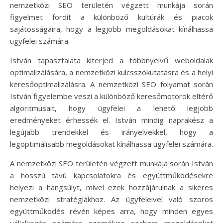
nemzetközi SEO területén végzett munkája során
figyelmet fordít a különböző kultúrák és piacok
sajátosságaira, hogy a legjobb megoldásokat kínálhassa
ügyfelei számára.
István tapasztalata kiterjed a többnyelvű weboldalak
optimalizálására, a nemzetközi kulcsszókutatásra és a helyi
keresőoptimalizálásra. A nemzetközi SEO folyamat során
István figyelembe veszi a különböző keresőmotorok eltérő
algoritmusait, hogy ügyfelei a lehető legjobb
eredményeket érhessék el. István mindig naprakész a
legújabb trendekkel és irányelvekkel, hogy a
legoptimálisabb megoldásokat kínálhassa ügyfelei számára.
A nemzetközi SEO területén végzett munkája során István
a hosszú távú kapcsolatokra és együttműködésekre
helyezi a hangsúlyt, mivel ezek hozzájárulnak a sikeres
nemzetközi stratégiákhoz. Az ügyfeleivel való szoros
együttműködés révén képes arra, hogy minden egyes
vállalkozás számára személyre szabott megoldásokat