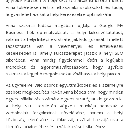
ügyfelek körében. A helyi SEO technikák ismerete mellett
Anna tökéletesen érti a felhasználói szokásokat, és tudja,
hogyan lehet azokat a helyi keresésekre optimalizálni.
Anna szakmai tudása magában foglalja a Google My
Business fiók optimalizálását, a helyi kulcsszókutatást,
valamint a helyi linképítési stratégiák kidolgozását. Emellett
tapasztalata van a vélemények és értékelések
kezelésében is, amely kulcsszerepet játszik a helyi SEO
sikerében. Anna mindig figyelemmel kíséri a legújabb
trendeket és algoritmusváltozásokat, hogy ügyfelei
számára a legjobb megoldásokat kínálhassa a helyi piacon.
Az ügyfeleivel való szoros együttműködés és a személyre
szabott megközelítés révén Anna képes arra, hogy minden
egyes vállalkozás számára egyedi stratégiát dolgozzon ki.
A helyi SEO területén végzett munkája nemcsak a
weboldalak forgalmának növelésére, hanem a helyi
közönség elérésére is fókuszál, ezáltal hozzájárulva a
klientúra bővítéséhez és a vállalkozások sikeréhez.