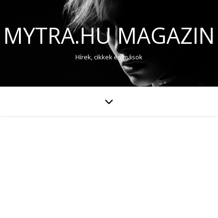
MYTRA.HU MAGAZIN
Hírek, cikkek és mások