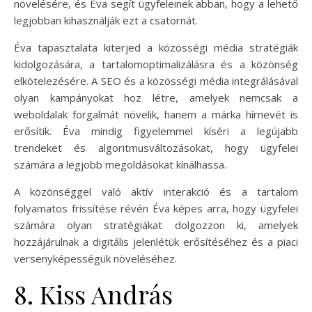
növelésére, és Éva segít ügyfeleinek abban, hogy a lehető
legjobban kihasználják ezt a csatornát.
Éva tapasztalata kiterjed a közösségi média stratégiák
kidolgozására, a tartalomoptimalizálásra és a közönség
elkötelezésére. A SEO és a közösségi média integrálásával
olyan kampányokat hoz létre, amelyek nemcsak a
weboldalak forgalmát növelik, hanem a márka hírnevét is
erősítik. Éva mindig figyelemmel kíséri a legújabb
trendeket és algoritmusváltozásokat, hogy ügyfelei
számára a legjobb megoldásokat kínálhassa.
A közönséggel való aktív interakció és a tartalom
folyamatos frissítése révén Éva képes arra, hogy ügyfelei
számára olyan stratégiákat dolgozzon ki, amelyek
hozzájárulnak a digitális jelenlétük erősítéséhez és a piaci
versenyképességük növeléséhez.
8. Kiss András