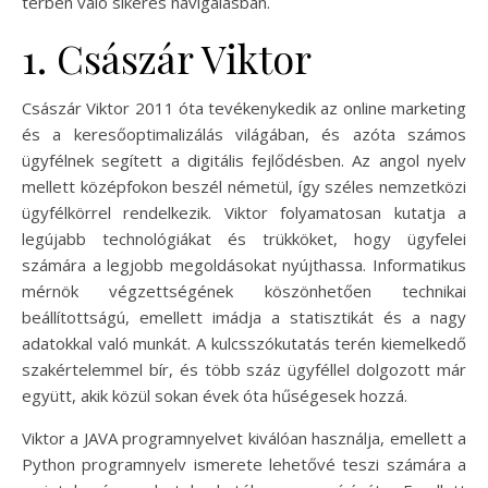
térben való sikeres navigálásban.
1. Császár Viktor
Császár Viktor 2011 óta tevékenykedik az online marketing
és a keresőoptimalizálás világában, és azóta számos
ügyfélnek segített a digitális fejlődésben. Az angol nyelv
mellett középfokon beszél németül, így széles nemzetközi
ügyfélkörrel rendelkezik. Viktor folyamatosan kutatja a
legújabb technológiákat és trükköket, hogy ügyfelei
számára a legjobb megoldásokat nyújthassa. Informatikus
mérnök végzettségének köszönhetően technikai
beállítottságú, emellett imádja a statisztikát és a nagy
adatokkal való munkát. A kulcsszókutatás terén kiemelkedő
szakértelemmel bír, és több száz ügyféllel dolgozott már
együtt, akik közül sokan évek óta hűségesek hozzá.
Viktor a JAVA programnyelvet kiválóan használja, emellett a
Python programnyelv ismerete lehetővé teszi számára a