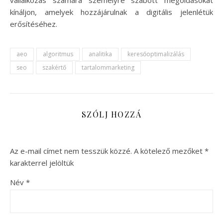
kínáljon, amelyek hozzájárulnak a digitális jelenlétük
erősítéséhez.
aeo
algoritmus
analitika
keresőoptimalizálás
seo
szakértő
tartalommarketing
SZÓLJ HOZZÁ
Az e-mail címet nem tesszük közzé.
A kötelező mezőket
*
karakterrel jelöltük
Név
*