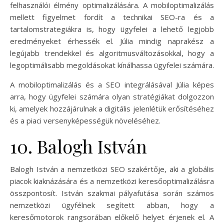
felhasználói élmény optimalizálására. A mobiloptimalizálás
mellett figyelmet fordít a technikai SEO-ra és a
tartalomstrategiákra is, hogy ügyfelei a lehető legjobb
eredményeket érhessék el. Júlia mindig naprakész a
legújabb trendekkel és algoritmusváltozásokkal, hogy a
legoptimálisabb megoldásokat kínálhassa ügyfelei számára.
A mobiloptimalizálás és a SEO integrálásával Júlia képes
arra, hogy ügyfelei számára olyan stratégiákat dolgozzon
ki, amelyek hozzájárulnak a digitális jelenlétük erősítéséhez
és a piaci versenyképességük növeléséhez.
10. Balogh István
Balogh István a nemzetközi SEO szakértője, aki a globális
piacok kiaknázására és a nemzetközi keresőoptimalizálásra
összpontosít. István szakmai pályafutása során számos
nemzetközi ügyfélnek segített abban, hogy a
keresőmotorok rangsorában előkelő helyet érjenek el. A