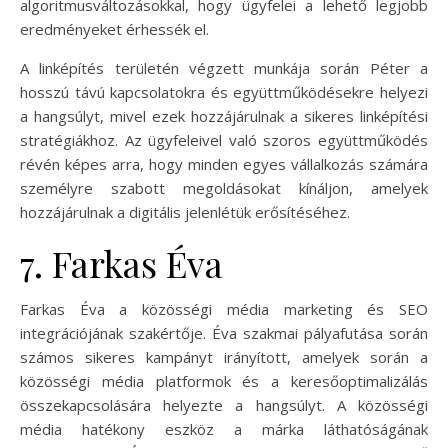
algoritmusváltozásokkal, hogy ügyfelei a lehető legjobb
eredményeket érhessék el.
A linképítés területén végzett munkája során Péter a
hosszú távú kapcsolatokra és együttműködésekre helyezi
a hangsúlyt, mivel ezek hozzájárulnak a sikeres linképítési
stratégiákhoz. Az ügyfeleivel való szoros együttműködés
révén képes arra, hogy minden egyes vállalkozás számára
személyre szabott megoldásokat kínáljon, amelyek
hozzájárulnak a digitális jelenlétük erősítéséhez.
7. Farkas Éva
Farkas Éva a közösségi média marketing és SEO
integrációjának szakértője. Éva szakmai pályafutása során
számos sikeres kampányt irányított, amelyek során a
közösségi média platformok és a keresőoptimalizálás
összekapcsolására helyezte a hangsúlyt. A közösségi
média hatékony eszköz a márka láthatóságának