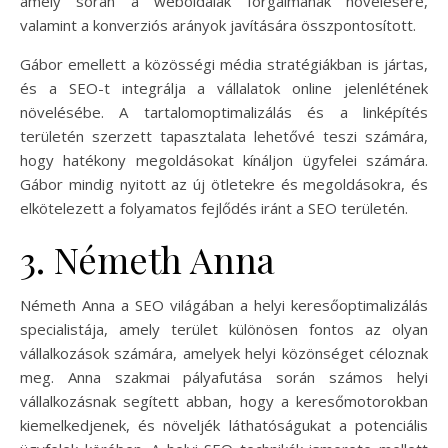
amely során a weboldalak forgalmának növelésére,
valamint a konverziós arányok javítására összpontosított.
Gábor emellett a közösségi média stratégiákban is jártas,
és a SEO-t integrálja a vállalatok online jelenlétének
növelésébe. A tartalomoptimalizálás és a linképítés
területén szerzett tapasztalata lehetővé teszi számára,
hogy hatékony megoldásokat kínáljon ügyfelei számára.
Gábor mindig nyitott az új ötletekre és megoldásokra, és
elkötelezett a folyamatos fejlődés iránt a SEO területén.
3. Németh Anna
Németh Anna a SEO világában a helyi keresőoptimalizálás
specialistája, amely terület különösen fontos az olyan
vállalkozások számára, amelyek helyi közönséget céloznak
meg. Anna szakmai pályafutása során számos helyi
vállalkozásnak segített abban, hogy a keresőmotorokban
kiemelkedjenek, és növeljék láthatóságukat a potenciális