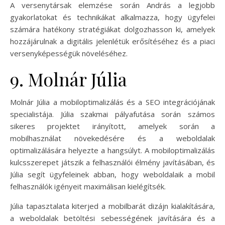
A versenytársak elemzése során András a legjobb
gyakorlatokat és technikákat alkalmazza, hogy ügyfelei
számára hatékony stratégiákat dolgozhasson ki, amelyek
hozzájárulnak a digitális jelenlétük erősítéséhez és a piaci
versenyképességük növeléséhez.
9. Molnár Júlia
Molnár Júlia a mobiloptimalizálás és a SEO integrációjának
specialistája. Júlia szakmai pályafutása során számos
sikeres projektet irányított, amelyek során a
mobilhasználat növekedésére és a weboldalak
optimalizálására helyezte a hangsúlyt. A mobiloptimalizálás
kulcsszerepet játszik a felhasználói élmény javításában, és
Júlia segít ügyfeleinek abban, hogy weboldalaik a mobil
felhasználók igényeit maximálisan kielégítsék.
Júlia tapasztalata kiterjed a mobilbarát dizájn kialakítására,
a weboldalak betöltési sebességének javítására és a