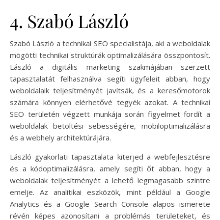
4. Szabó László
Szabó László a technikai SEO specialistája, aki a weboldalak
mögötti technikai struktúrák optimalizálására összpontosít.
László a digitális marketing szakmájában szerzett
tapasztalatát felhasználva segíti ügyfeleit abban, hogy
weboldalaik teljesítményét javítsák, és a keresőmotorok
számára könnyen elérhetővé tegyék azokat. A technikai
SEO területén végzett munkája során figyelmet fordít a
weboldalak betöltési sebességére, mobiloptimalizálásra
és a webhely architektúrájára.
László gyakorlati tapasztalata kiterjed a webfejlesztésre
és a kódoptimalizálásra, amely segíti őt abban, hogy a
weboldalak teljesítményét a lehető legmagasabb szintre
emelje. Az analitikai eszközök, mint például a Google
Analytics és a Google Search Console alapos ismerete
révén képes azonosítani a problémás területeket, és