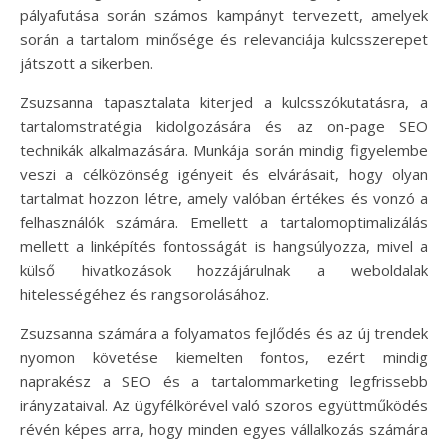
pályafutása során számos kampányt tervezett, amelyek
során a tartalom minősége és relevanciája kulcsszerepet
játszott a sikerben.
Zsuzsanna tapasztalata kiterjed a kulcsszókutatásra, a
tartalomstratégia kidolgozására és az on-page SEO
technikák alkalmazására. Munkája során mindig figyelembe
veszi a célközönség igényeit és elvárásait, hogy olyan
tartalmat hozzon létre, amely valóban értékes és vonzó a
felhasználók számára. Emellett a tartalomoptimalizálás
mellett a linképítés fontosságát is hangsúlyozza, mivel a
külső hivatkozások hozzájárulnak a weboldalak
hitelességéhez és rangsorolásához.
Zsuzsanna számára a folyamatos fejlődés és az új trendek
nyomon követése kiemelten fontos, ezért mindig
naprakész a SEO és a tartalommarketing legfrissebb
irányzataival. Az ügyfélkörével való szoros együttműködés
révén képes arra, hogy minden egyes vállalkozás számára