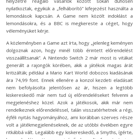
helyzetre reagáló vásárlók között sokan dühösen
nyilatkoztak, egyikük a „felháborító” kifejezést használta a
lemondások kapcsán. A Game nem közölt indoklást a
lemondásokra, és a BBC is megkereste a céget, hogy
véleményüket kérje.
A közleményben a Game azt írta, hogy „jelenleg keményen
dolgoznak azon, hogy minél több érintett előrendelést
visszaállítsanak”. A Nintendo Switch 2 már most is vitákat
generált a rajongók körében, akik a játékok magas árát
kritizálták; például a Mario Kart World dobozos kiadásának
ára 74,99 font. Ennek ellenére a konzol kezdeti eladásait
nem befolyásolta jelentősen az ár, hiszen a legtöbb
kiskereskedő már nem tud új előrendeléseket felvenni a
megjelenéshez közel. Azok a játékosok, akik már nem
rendelkeznek előrendeléssel, talán visszatérhetnek a régi,
éjféli nyitás hagyományához, ami korábban szerves része
volt a játékmegjelenéseknek, de az utóbbi években egyre
ritkábbá vált. Legalább egy kiskereskedő, a Smyths, ígérte,