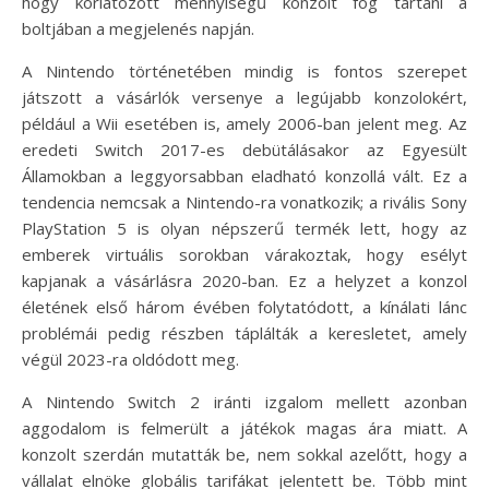
hogy korlátozott mennyiségű konzolt fog tartani a
boltjában a megjelenés napján.
A Nintendo történetében mindig is fontos szerepet
játszott a vásárlók versenye a legújabb konzolokért,
például a Wii esetében is, amely 2006-ban jelent meg. Az
eredeti Switch 2017-es debütálásakor az Egyesült
Államokban a leggyorsabban eladható konzollá vált. Ez a
tendencia nemcsak a Nintendo-ra vonatkozik; a rivális Sony
PlayStation 5 is olyan népszerű termék lett, hogy az
emberek virtuális sorokban várakoztak, hogy esélyt
kapjanak a vásárlásra 2020-ban. Ez a helyzet a konzol
életének első három évében folytatódott, a kínálati lánc
problémái pedig részben táplálták a keresletet, amely
végül 2023-ra oldódott meg.
A Nintendo Switch 2 iránti izgalom mellett azonban
aggodalom is felmerült a játékok magas ára miatt. A
konzolt szerdán mutatták be, nem sokkal azelőtt, hogy a
vállalat elnöke globális tarifákat jelentett be. Több mint