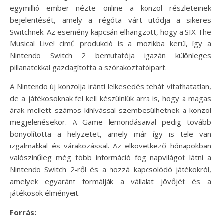
egymillió ember nézte online a konzol részleteinek
bejelentését, amely a régóta várt utódja a sikeres
Switchnek. Az esemény kapcsán elhangzott, hogy a SIX The
Musical Live! című produkció is a mozikba kerül, így a
Nintendo Switch 2 bemutatója igazán különleges
pillanatokkal gazdagította a szórakoztatóipart.
A Nintendo új konzolja iránti lelkesedés tehát vitathatatlan,
de a játékosoknak fel kell készülniük arra is, hogy a magas
árak mellett számos kihívással szembesülhetnek a konzol
megjelenésekor. A Game lemondásaival pedig tovább
bonyolította a helyzetet, amely már így is tele van
izgalmakkal és várakozással. Az elkövetkező hónapokban
valószínűleg még több információ fog napvilágot látni a
Nintendo Switch 2-ről és a hozzá kapcsolódó játékokról,
amelyek egyaránt formálják a vállalat jövőjét és a
játékosok élményeit.
Forrás: