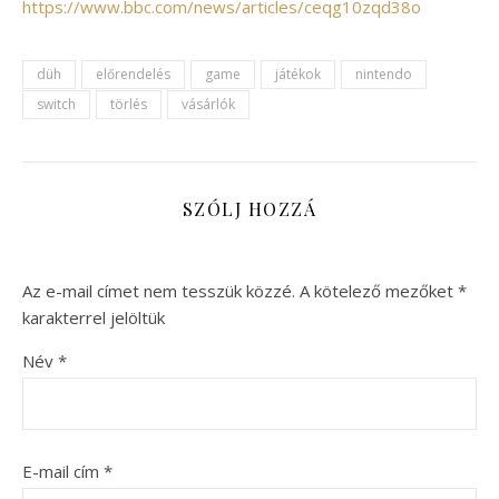
https://www.bbc.com/news/articles/ceqg10zqd38o
düh
előrendelés
game
játékok
nintendo
switch
törlés
vásárlók
SZÓLJ HOZZÁ
Az e-mail címet nem tesszük közzé.
A kötelező mezőket
*
karakterrel jelöltük
Név
*
E-mail cím
*