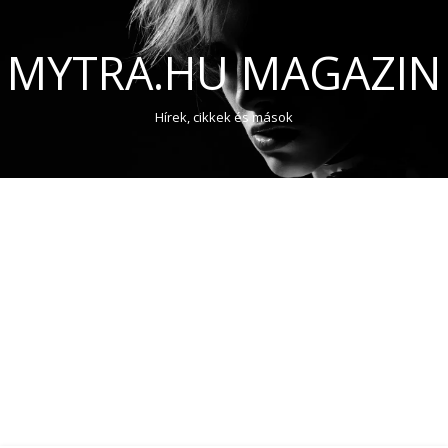
MYTRA.HU MAGAZIN
Hírek, cikkek és mások