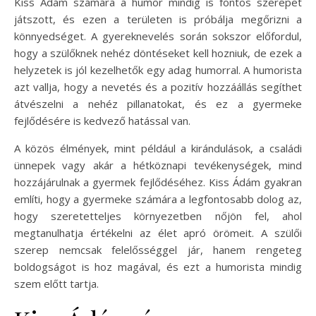
Kiss Ádám számára a humor mindig is fontos szerepet
játszott, és ezen a területen is próbálja megőrizni a
könnyedséget. A gyereknevelés során sokszor előfordul,
hogy a szülőknek nehéz döntéseket kell hozniuk, de ezek a
helyzetek is jól kezelhetők egy adag humorral. A humorista
azt vallja, hogy a nevetés és a pozitív hozzáállás segíthet
átvészelni a nehéz pillanatokat, és ez a gyermeke
fejlődésére is kedvező hatással van.
A közös élmények, mint például a kirándulások, a családi
ünnepek vagy akár a hétköznapi tevékenységek, mind
hozzájárulnak a gyermek fejlődéséhez. Kiss Ádám gyakran
említi, hogy a gyermeke számára a legfontosabb dolog az,
hogy szeretetteljes környezetben nőjön fel, ahol
megtanulhatja értékelni az élet apró örömeit. A szülői
szerep nemcsak felelősséggel jár, hanem rengeteg
boldogságot is hoz magával, és ezt a humorista mindig
szem előtt tartja.