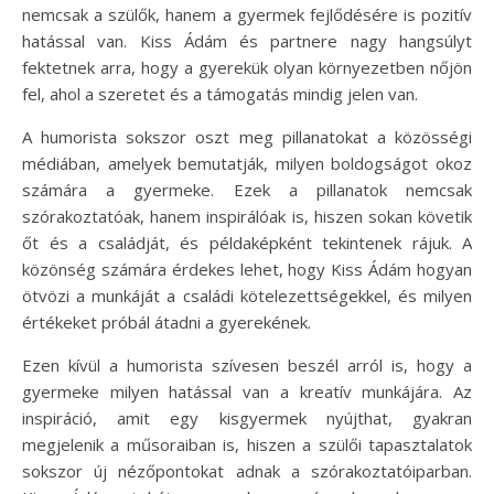
nemcsak a szülők, hanem a gyermek fejlődésére is pozitív
hatással van. Kiss Ádám és partnere nagy hangsúlyt
fektetnek arra, hogy a gyerekük olyan környezetben nőjön
fel, ahol a szeretet és a támogatás mindig jelen van.
A humorista sokszor oszt meg pillanatokat a közösségi
médiában, amelyek bemutatják, milyen boldogságot okoz
számára a gyermeke. Ezek a pillanatok nemcsak
szórakoztatóak, hanem inspirálóak is, hiszen sokan követik
őt és a családját, és példaképként tekintenek rájuk. A
közönség számára érdekes lehet, hogy Kiss Ádám hogyan
ötvözi a munkáját a családi kötelezettségekkel, és milyen
értékeket próbál átadni a gyerekének.
Ezen kívül a humorista szívesen beszél arról is, hogy a
gyermeke milyen hatással van a kreatív munkájára. Az
inspiráció, amit egy kisgyermek nyújthat, gyakran
megjelenik a műsoraiban is, hiszen a szülői tapasztalatok
sokszor új nézőpontokat adnak a szórakoztatóiparban.