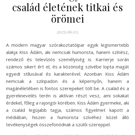
család életének titkai és
örömei
2025.06.03.
A modern magyar szórakoztatóipar egyik legismertebb
alakja Kiss Ádám, aki nemcsak humorista, hanem színész,
rendező és televíziós személyiség is. Karrierje során
számos sikert ért el, és a közönség szívébe lopta magát
egyedi stílusával és karakterével. Azonban Kiss Ádám
nemcsak a színpadon és a képernyőn, hanem a
magánéletében is fontos szerepeket tölt be. A család és a
gyereknevelés terén is aktívan részt vesz, ami sokakat
érdekel, főleg a rajongói körében. Kiss Ádám gyermeke, aki
a család legújabb tagja, számos figyelmet kapott a
médiában, hiszen a humorista szívéhez közel álló
tevékenységek összefonódnak a szülői szereppel.