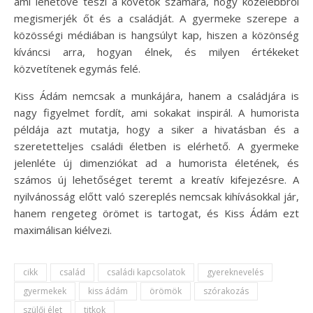
ami lehetővé teszi a követők számára, hogy közelebbről
megismerjék őt és a családját. A gyermeke szerepe a
közösségi médiában is hangsúlyt kap, hiszen a közönség
kíváncsi arra, hogyan élnek, és milyen értékeket
közvetítenek egymás felé.
Kiss Ádám nemcsak a munkájára, hanem a családjára is
nagy figyelmet fordít, ami sokakat inspirál. A humorista
példája azt mutatja, hogy a siker a hivatásban és a
szeretetteljes családi életben is elérhető. A gyermeke
jelenléte új dimenziókat ad a humorista életének, és
számos új lehetőséget teremt a kreatív kifejezésre. A
nyilvánosság előtt való szereplés nemcsak kihívásokkal jár,
hanem rengeteg örömet is tartogat, és Kiss Ádám ezt
maximálisan kiélvezi.
cikk
család
családi kapcsolatok
gyereknevelés
gyermekek
kiss ádám
örömök
szórakozás
szülői élet
titkok