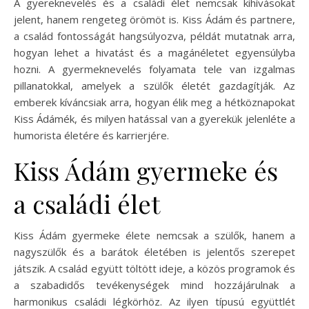
A gyereknevelés és a családi élet nemcsak kihívásokat
jelent, hanem rengeteg örömöt is. Kiss Ádám és partnere,
a család fontosságát hangsúlyozva, példát mutatnak arra,
hogyan lehet a hivatást és a magánéletet egyensúlyba
hozni. A gyermeknevelés folyamata tele van izgalmas
pillanatokkal, amelyek a szülők életét gazdagítják. Az
emberek kíváncsiak arra, hogyan élik meg a hétköznapokat
Kiss Ádámék, és milyen hatással van a gyerekük jelenléte a
humorista életére és karrierjére.
Kiss Ádám gyermeke és
a családi élet
Kiss Ádám gyermeke élete nemcsak a szülők, hanem a
nagyszülők és a barátok életében is jelentős szerepet
játszik. A család együtt töltött ideje, a közös programok és
a szabadidős tevékenységek mind hozzájárulnak a
harmonikus családi légkörhöz. Az ilyen típusú együttlét