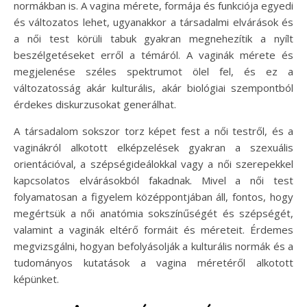
normákban is. A vagina mérete, formája és funkciója egyedi
és változatos lehet, ugyanakkor a társadalmi elvárások és
a női test körüli tabuk gyakran megnehezítik a nyílt
beszélgetéseket erről a témáról. A vaginák mérete és
megjelenése széles spektrumot ölel fel, és ez a
változatosság akár kulturális, akár biológiai szempontból
érdekes diskurzusokat generálhat.
A társadalom sokszor torz képet fest a női testről, és a
vaginákról alkotott elképzelések gyakran a szexuális
orientációval, a szépségideálokkal vagy a női szerepekkel
kapcsolatos elvárásokból fakadnak. Mivel a női test
folyamatosan a figyelem középpontjában áll, fontos, hogy
megértsük a női anatómia sokszínűségét és szépségét,
valamint a vaginák eltérő formáit és méreteit. Érdemes
megvizsgálni, hogyan befolyásolják a kulturális normák és a
tudományos kutatások a vagina méretéről alkotott
képünket.