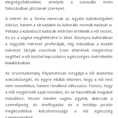
idegvégződésekkel, amelyek a szexuális öröm
fokozásában játszanak szerepet.
A méret és a forma nemcsak az egyéni különbségeket
tükrözi, hanem a társadalmi és kulturális normák hatását is.
Például a különböző kultúrák eltérően értékelik a női testet,
és ez a vagina megítélésére is kihat. Bizonyos kultúrákban
a nagyobb méretet preferálják, míg másokban a kisebb
méretet tartják vonzónak. Ezen eltérések megértése
segíthet a női testtel kapcsolatos egészséges önértékelés
kialakításában.
Az orvostudomány folyamatosan vizsgálja a női anatómia
sokszínűségét, és egyre inkább elismeri, hogy a női test
nem monolitikus, hanem rendkívül változatos. Fontos, hogy
a nők megértsék saját testüket, és ne hasonlítsák magukat
másokhoz, hiszen minden vagina egyedi, akárcsak a
személyiség. Az önelfogadás és a testkép pozitív
megközelítése kulcsfontosságú a női egészség
szempontjából.