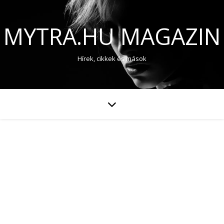
MYTRA.HU MAGAZIN
Hírek, cikkek és mások