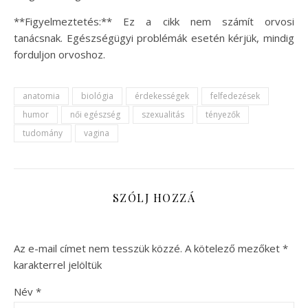
**Figyelmeztetés:** Ez a cikk nem számít orvosi
tanácsnak. Egészségügyi problémák esetén kérjük, mindig
forduljon orvoshoz.
anatomia
biológia
érdekességek
felfedezések
humor
női egészség
szexualitás
tényezők
tudomány
vagina
SZÓLJ HOZZÁ
Az e-mail címet nem tesszük közzé.
A kötelező mezőket
*
karakterrel jelöltük
Név
*