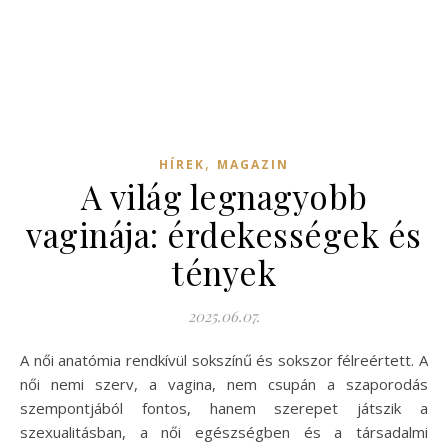
,
HÍREK
MAGAZIN
A világ legnagyobb
vaginája: érdekességek és
tények
2025.06.07.
A női anatómia rendkívül sokszínű és sokszor félreértett. A
női nemi szerv, a vagina, nem csupán a szaporodás
szempontjából fontos, hanem szerepet játszik a
szexualitásban, a női egészségben és a társadalmi