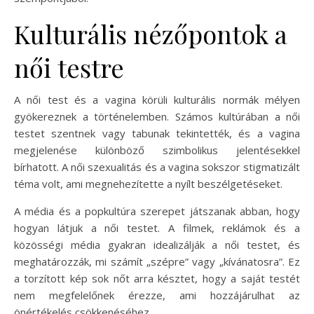
Kulturális nézőpontok a
női testre
A női test és a vagina körüli kulturális normák mélyen
gyökereznek a történelemben. Számos kultúrában a női
testet szentnek vagy tabunak tekintették, és a vagina
megjelenése különböző szimbolikus jelentésekkel
bírhatott. A női szexualitás és a vagina sokszor stigmatizált
téma volt, ami megnehezítette a nyílt beszélgetéseket.
A média és a popkultúra szerepet játszanak abban, hogy
hogyan látjuk a női testet. A filmek, reklámok és a
közösségi média gyakran idealizálják a női testet, és
meghatározzák, mi számít „szépre” vagy „kívánatosra”. Ez
a torzított kép sok nőt arra késztet, hogy a saját testét
nem megfelelőnek érezze, ami hozzájárulhat az
önértékelés csökkenéséhez.