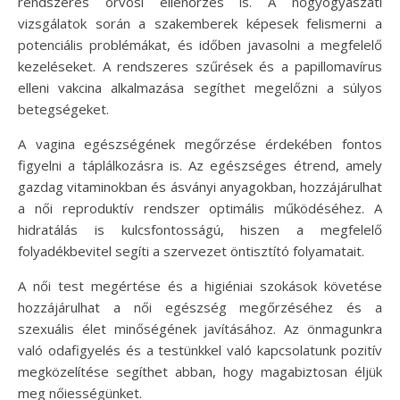
rendszeres orvosi ellenőrzés is. A nőgyógyászati
vizsgálatok során a szakemberek képesek felismerni a
potenciális problémákat, és időben javasolni a megfelelő
kezeléseket. A rendszeres szűrések és a papillomavírus
elleni vakcina alkalmazása segíthet megelőzni a súlyos
betegségeket.
A vagina egészségének megőrzése érdekében fontos
figyelni a táplálkozásra is. Az egészséges étrend, amely
gazdag vitaminokban és ásványi anyagokban, hozzájárulhat
a női reproduktív rendszer optimális működéséhez. A
hidratálás is kulcsfontosságú, hiszen a megfelelő
folyadékbevitel segíti a szervezet öntisztító folyamatait.
A női test megértése és a higiéniai szokások követése
hozzájárulhat a női egészség megőrzéséhez és a
szexuális élet minőségének javításához. Az önmagunkra
való odafigyelés és a testünkkel való kapcsolatunk pozitív
megközelítése segíthet abban, hogy magabiztosan éljük
meg nőiességünket.