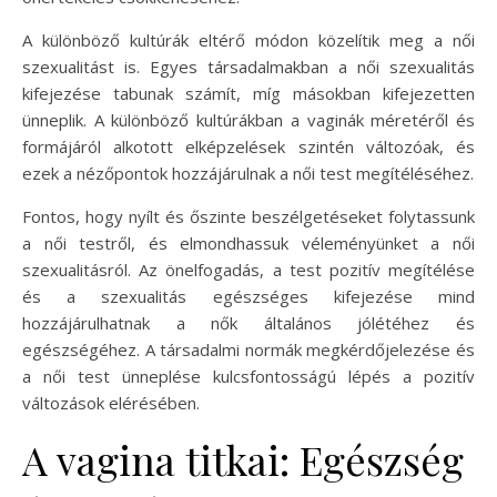
A különböző kultúrák eltérő módon közelítik meg a női
szexualitást is. Egyes társadalmakban a női szexualitás
kifejezése tabunak számít, míg másokban kifejezetten
ünneplik. A különböző kultúrákban a vaginák méretéről és
formájáról alkotott elképzelések szintén változóak, és
ezek a nézőpontok hozzájárulnak a női test megítéléséhez.
Fontos, hogy nyílt és őszinte beszélgetéseket folytassunk
a női testről, és elmondhassuk véleményünket a női
szexualitásról. Az önelfogadás, a test pozitív megítélése
és a szexualitás egészséges kifejezése mind
hozzájárulhatnak a nők általános jólétéhez és
egészségéhez. A társadalmi normák megkérdőjelezése és
a női test ünneplése kulcsfontosságú lépés a pozitív
változások elérésében.
A vagina titkai: Egészség