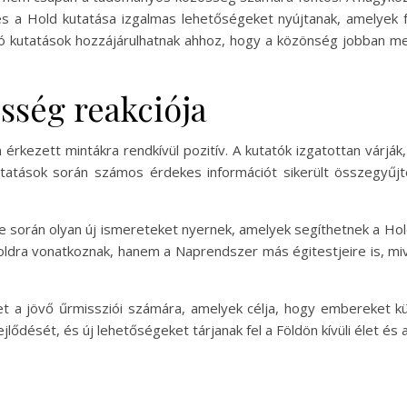
k és a Hold kutatása izgalmas lehetőségeket nyújtanak, amelyek 
ajló kutatások hozzájárulhatnak ahhoz, hogy a közönség jobban 
ség reakciója
rkezett mintákra rendkívül pozitív. A kutatók izgatottan várjá
tatások során számos érdekes információt sikerült összegyűjte
se során olyan új ismereteket nyernek, amelyek segíthetnek a Hol
ldra vonatkoznak, hanem a Naprendszer más égitestjeire is, miv
t a jövő űrmissziói számára, amelyek célja, hogy embereket kül
jlődését, és új lehetőségeket tárjanak fel a Földön kívüli élet és 