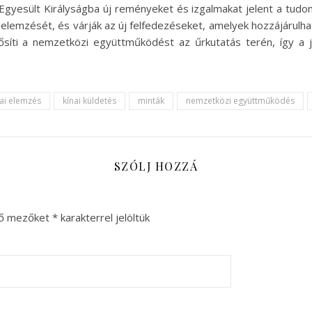
gyesült Királyságba új reményeket és izgalmakat jelent a tudo
s elemzését, és várják az új felfedezéseket, amelyek hozzájárul
síti a nemzetközi együttműködést az űrkutatás terén, így a
ai elemzés
kínai küldetés
minták
nemzetközi együttműködés
SZÓLJ HOZZÁ
ző mezőket
*
karakterrel jelöltük