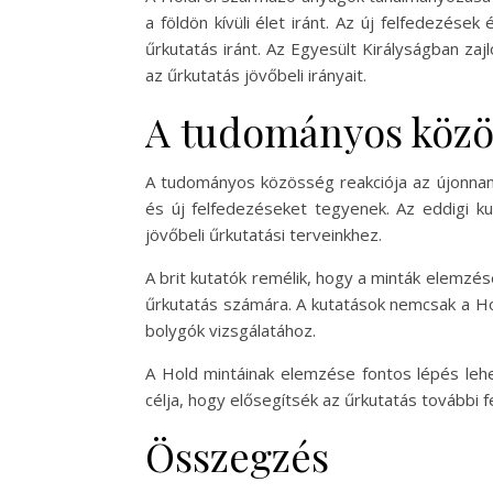
a földön kívüli élet iránt. Az új felfedezése
űrkutatás iránt. Az Egyesült Királyságban z
az űrkutatás jövőbeli irányait.
A tudományos közös
A tudományos közösség reakciója az újonnan é
és új felfedezéseket tegyenek. Az eddigi ku
jövőbeli űrkutatási terveinkhez.
A brit kutatók remélik, hogy a minták elemzé
űrkutatás számára. A kutatások nemcsak a Ho
bolygók vizsgálatához.
A Hold mintáinak elemzése fontos lépés lehe
célja, hogy elősegítsék az űrkutatás további fe
Összegzés