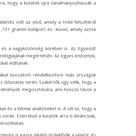
ra, hogy a kutatók újra tanulmányozhassák a
detés volt az első, amely a Hold felszínéről
 1,731 gramm holdport és -követ, amely azóta
 és a nagyközönség körében is. Az Egyesült
geológiájának megértésén. Az egyes intézetek,
kat indítanak.
ntákat bocsátott rendelkezésre más országok
űrkutatás terén. Szakértők úgy vélik, hogy a
redmények megosztására, ami hosszú távon a
és a kémiai analíziseket is. A cél az, hogy a
 során. Ezen kívül a kutatók arra is kíváncsiak,
ölcsönhatás.
ség is egyre inkább érdeklődik a világűr és