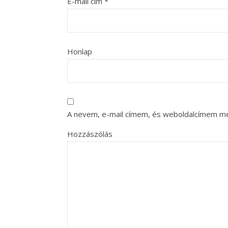
E-mail cím
*
Honlap
A nevem, e-mail címem, és weboldalcímem m
Hozzászólás