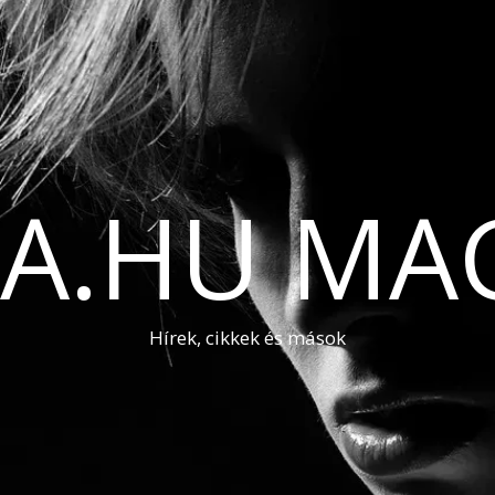
A.HU MA
Hírek, cikkek és mások