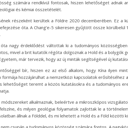
sség számára rendkívül fontosak, hiszen lehetőséget adnak ar
lógiai és kémiai összetételét.
sének részeként kerültek a Földre 2020 decemberében. Ez a kül
efejezése óta. A Chang’e-5 sikeresen gyűjtött össze körülbelül
.
k óta nagy érdeklődést váltottak ki a tudományos közösségben
tos, mivel a brit kutatók régóta dolgoznak a Hold és a bolygók 
gyetem, már tervezik, hogy az új minták segítségével új kutatáso
entőséggel bír, hiszen ez az első alkalom, hogy Kína ilyen mi
rmája hozzájárulhat a nemzetközi kapcsolatok erősítéséhez az 
s lehetőséget teremt a közös kutatásokra és a tudományos e
atja.
módszereket alkalmaznak, beleértve a mikroszkópos vizsgálatokat 
felszíne, és milyen geológiai folyamatok zajlottak le a történelem
olatban állnak a Földdel, és mi lehetett a Hold és a Föld közötti k
nem csupán a tudományos közösség számára fontos. A nagyközön