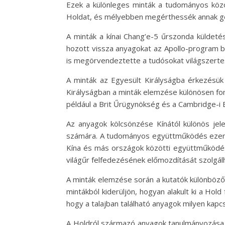
Ezek a különleges minták a tudományos közö
Holdat, és mélyebben megérthessék annak geo
A minták a kínai Chang’e-5 űrszonda küldeté
hozott vissza anyagokat az Apollo-program b
is megörvendeztette a tudósokat világszerte
A minták az Egyesült Királyságba érkezésü
Királyságban a minták elemzése különösen fon
például a Brit Űrügynökség és a Cambridge-i E
Az anyagok kölcsönzése Kínától különös jel
számára. A tudományos együttműködés ezen fo
Kína és más országok közötti együttműködé
világűr felfedezésének előmozdítását szolgálh
A minták elemzése során a kutatók különböző 
mintákból kiderüljön, hogyan alakult ki a Hold 
hogy a talajban található anyagok milyen kapcs
A Holdról származó anyagok tanulmányozása 