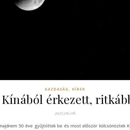
,
GAZDASÁG
HÍREK
Kínából érkezett, ritkáb
2025.06.08.
majdnem 50 éve gyűjtöttek be és most először kölcsönöztek Kí