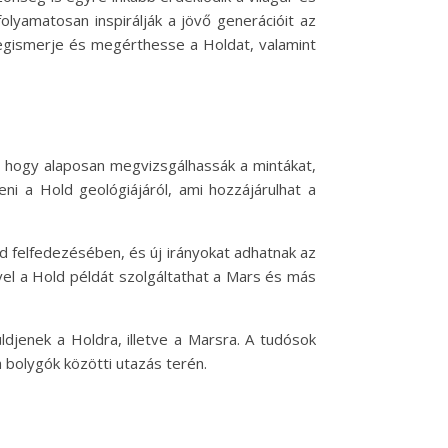
folyamatosan inspirálják a jövő generációit az
megismerje és megérthesse a Holdat, valamint
k, hogy alaposan megvizsgálhassák a mintákat,
ni a Hold geológiájáról, ami hozzájárulhat a
d felfedezésében, és új irányokat adhatnak az
el a Hold példát szolgáltathat a Mars és más
djenek a Holdra, illetve a Marsra. A tudósok
a bolygók közötti utazás terén.