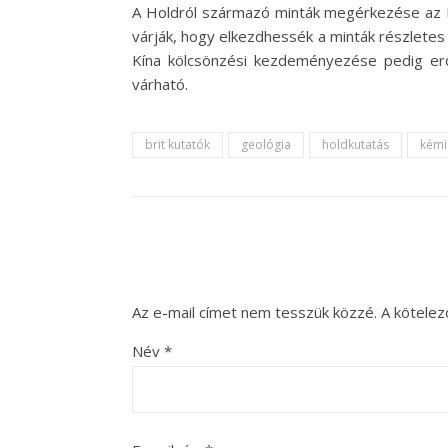
A Holdról származó minták megérkezése az E
várják, hogy elkezdhessék a minták részlete
Kína kölcsönzési kezdeményezése pedig erő
várható.
brit kutatók
geológia
holdkutatás
kémi
Az e-mail címet nem tesszük közzé.
A kötele
Név
*