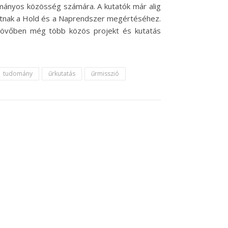
mányos közösség számára. A kutatók már alig
hatnak a Hold és a Naprendszer megértéséhez.
 jövőben még több közös projekt és kutatás
tudomány
űrkutatás
űrmisszió