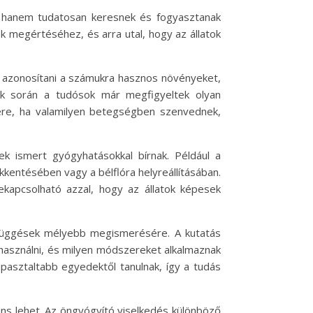
, hanem tudatosan keresnek és fogyasztanak
 megértéséhez, és arra utal, hogy az állatok
ek azonosítani a számukra hasznos növényeket,
sok során a tudósok már megfigyeltek olyan
ére, ha valamilyen betegségben szenvednek,
k ismert gyógyhatásokkal bírnak. Például a
kentésében vagy a bélflóra helyreállításában.
ekapcsolható azzal, hogy az állatok képesek
efüggések mélyebb megismerésére. A kutatás
használni, és milyen módszereket alkalmaznak
pasztaltabb egyedektől tanulnak, így a tudás
ns lehet. Az öngyógyító viselkedés különböző