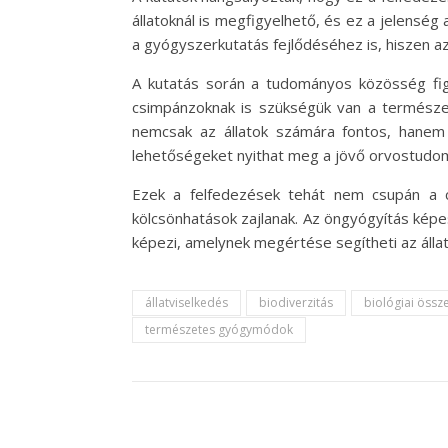
állatoknál is megfigyelhető, és ez a jelenség
a gyógyszerkutatás fejlődéséhez is, hiszen az
A kutatás során a tudományos közösség figy
csimpánzoknak is szükségük van a természe
nemcsak az állatok számára fontos, hanem
lehetőségeket nyithat meg a jövő orvostudo
Ezek a felfedezések tehát nem csupán a cs
kölcsönhatások zajlanak. Az öngyógyítás ké
képezi, amelynek megértése segítheti az álla
állatviselkedés
biodiverzitás
biológiai össz
természetes gyógymódok