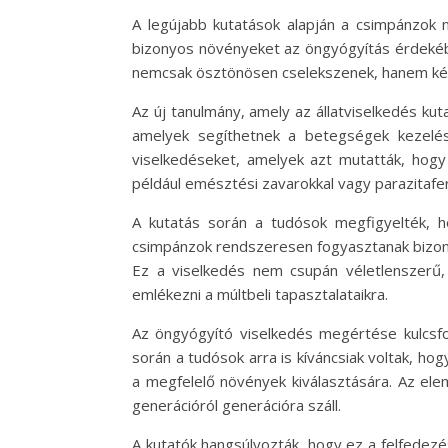
A legújabb kutatások alapján a csimpánzok
bizonyos növényeket az öngyógyítás érdekébe
nemcsak ösztönösen cselekszenek, hanem ké
Az új tanulmány, amely az állatviselkedés ku
amelyek segíthetnek a betegségek kezelésé
viselkedéseket, amelyek azt mutatták, hog
például emésztési zavarokkal vagy parazitafe
A kutatás során a tudósok megfigyelték, h
csimpánzok rendszeresen fogyasztanak bizonyo
Ez a viselkedés nem csupán véletlenszerű, 
emlékezni a múltbeli tapasztalataikra.
Az öngyógyító viselkedés megértése kulcsf
során a tudósok arra is kíváncsiak voltak, 
a megfelelő növények kiválasztására. Az ele
generációról generációra száll.
A kutatók hangsúlyozták, hogy ez a felfedez