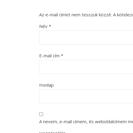
Az e-mail címet nem tesszük közzé.
A kötele
Név
*
E-mail cím
*
Honlap
A nevem, e-mail címem, és weboldalcímem m