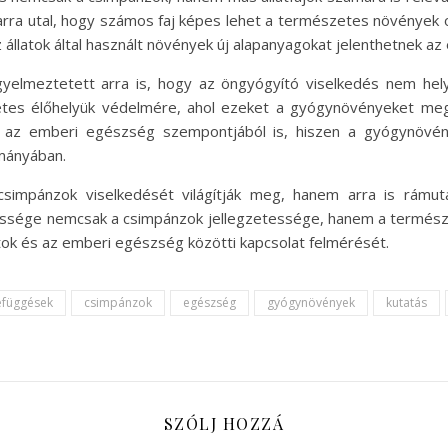
 arra utal, hogy számos faj képes lehet a természetes növények 
 állatok által használt növények új alapanyagokat jelenthetnek a
elmeztetett arra is, hogy az öngyógyító viselkedés nem helyet
tes élőhelyük védelmére, ahol ezeket a gyógynövényeket megta
 az emberi egészség szempontjából is, hiszen a gyógynövé
mányában.
impánzok viselkedését világítják meg, hanem arra is rámuta
pessége nemcsak a csimpánzok jellegzetessége, hanem a termész
tok és az emberi egészség közötti kapcsolat felmérését.
efüggések
csimpánzok
egészség
gyógynövények
kutatás
SZÓLJ HOZZÁ