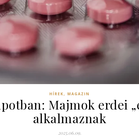
,
HÍREK
MAGAZIN
potban: Majmok erdei „
alkalmaznak
2025.06.09.