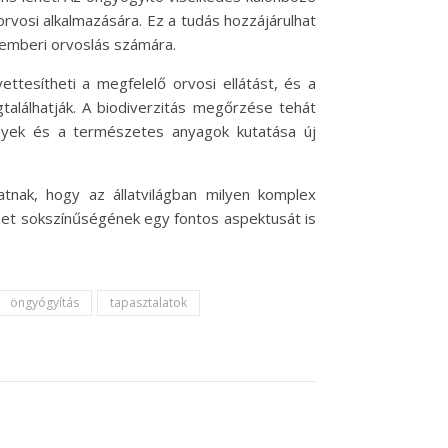
orvosi alkalmazására. Ez a tudás hozzájárulhat
z emberi orvoslás számára.
tesítheti a megfelelő orvosi ellátást, és a
lálhatják. A biodiverzitás megőrzése tehát
nyek és a természetes anyagok kutatása új
tnak, hogy az állatvilágban milyen komplex
et sokszínűségének egy fontos aspektusát is
öngyógyítás
tapasztalatok