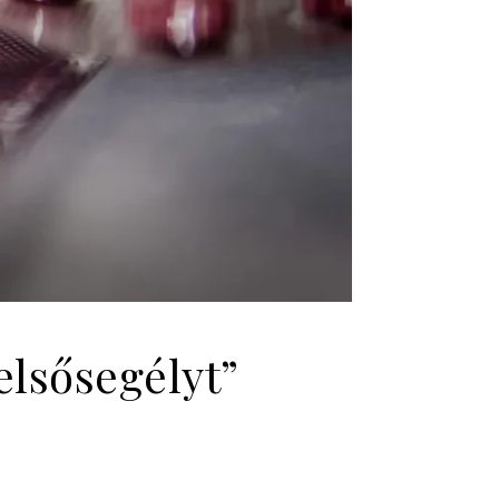
elsősegélyt”