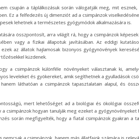
 nem csupán a táplálkozásuk során válogatják meg, mit esznek
n. Ez a felfedezés új dimenziót ad a csimpánzok viselkedésének
pesek lehetnek a természetes gyógymódok alkalmazására is.
tatására összpontosít, arra világít rá, hogy a csimpánzok képes
ben vagy a fizikai állapotuk javításában. Az eddigi kutatá
y ezek az állatok hajlamosak bizonyos gyógynövények keresés
rtőzésekkel küzdenek.
ogy a csimpánzok különféle növényeket választanak ki, amelye
s leveleket és gyökereket, amik segíthetnek a gyulladások csök
hanem láthatóan a csimpánzok tapasztalatain alapul, és össz
ontosságú, mert lehetőséget ad a biológiai és ökológiai össz
hogy a csimpánzok hogyan tanulják meg ezeket a gyógynövényeket 
mzés során megfigyelték, hogy a fiatal csimpánzok gyakran a ta
és nemcsak a csimpánzok, hanem más állatfajok számára is relevá