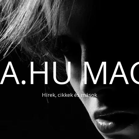
A.HU MA
Hírek, cikkek és mások