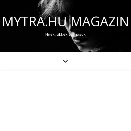
MYTRA.HU MAGAZIN
Hírek, cikkek és mások