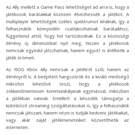
Az Ally mellett a Game Pass lehetőséget ad arra is, hogy a
játékosok barátaikkal közösen élvezhessék a játékot. A
multiplayer lehetőségek széles spektrumot kínálnak, így a
felhasználók könnyedén csatlakozhatnak barátaikhoz,
függetlenül attól, hogy hol tartózkodnak. Ez a közösségi
élmény új dimenziókat nyit meg, hiszen a játékosok
nemcsak egyedül játszhatnak, hanem együtt is átélhetik a
játék örömeit.
Az ROG Xbox Ally nemcsak a játékról szól, hanem az
élményről is. A beépített hangszórók és a kiváló minőségű
mikrofon lehetővé teszi, hogy a játékosok
zökkenőmentesen kommunikáljanak egymással, miközben
a játékban vannak. Emellett a készülék támogatja a
különböző streaming szolgáltatásokat is, így a felhasználók
nemcsak játszani, hanem nézni is tudják kedvenc játékaikat,
vagy akár saját játékmeneteiket közvetíthetik az
interneten.