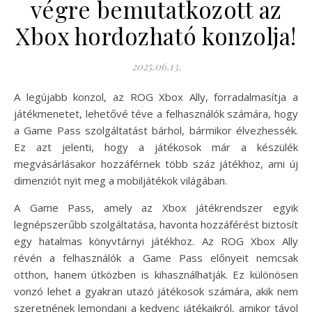
végre bemutatkozott az
Xbox hordozható konzolja!
2025.06.13.
A legújabb konzol, az ROG Xbox Ally, forradalmasítja a
játékmenetet, lehetővé téve a felhasználók számára, hogy
a Game Pass szolgáltatást bárhol, bármikor élvezhessék.
Ez azt jelenti, hogy a játékosok már a készülék
megvásárlásakor hozzáférnek több száz játékhoz, ami új
dimenziót nyit meg a mobiljátékok világában.
A Game Pass, amely az Xbox játékrendszer egyik
legnépszerűbb szolgáltatása, havonta hozzáférést biztosít
egy hatalmas könyvtárnyi játékhoz. Az ROG Xbox Ally
révén a felhasználók a Game Pass előnyeit nemcsak
otthon, hanem útközben is kihasználhatják. Ez különösen
vonzó lehet a gyakran utazó játékosok számára, akik nem
szeretnének lemondani a kedvenc játékaikról, amikor távol