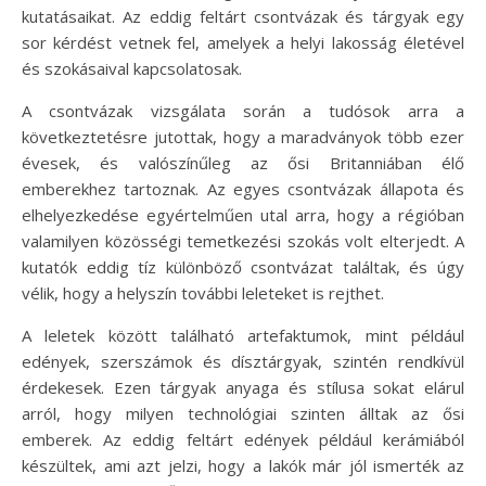
kutatásaikat. Az eddig feltárt csontvázak és tárgyak egy
sor kérdést vetnek fel, amelyek a helyi lakosság életével
és szokásaival kapcsolatosak.
A csontvázak vizsgálata során a tudósok arra a
következtetésre jutottak, hogy a maradványok több ezer
évesek, és valószínűleg az ősi Britanniában élő
emberekhez tartoznak. Az egyes csontvázak állapota és
elhelyezkedése egyértelműen utal arra, hogy a régióban
valamilyen közösségi temetkezési szokás volt elterjedt. A
kutatók eddig tíz különböző csontvázat találtak, és úgy
vélik, hogy a helyszín további leleteket is rejthet.
A leletek között található artefaktumok, mint például
edények, szerszámok és dísztárgyak, szintén rendkívül
érdekesek. Ezen tárgyak anyaga és stílusa sokat elárul
arról, hogy milyen technológiai szinten álltak az ősi
emberek. Az eddig feltárt edények például kerámiából
készültek, ami azt jelzi, hogy a lakók már jól ismerték az