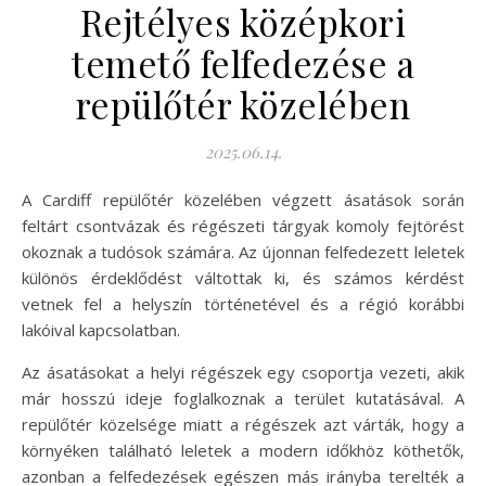
Rejtélyes középkori
temető felfedezése a
repülőtér közelében
2025.06.14.
A Cardiff repülőtér közelében végzett ásatások során
feltárt csontvázak és régészeti tárgyak komoly fejtörést
okoznak a tudósok számára. Az újonnan felfedezett leletek
különös érdeklődést váltottak ki, és számos kérdést
vetnek fel a helyszín történetével és a régió korábbi
lakóival kapcsolatban.
Az ásatásokat a helyi régészek egy csoportja vezeti, akik
már hosszú ideje foglalkoznak a terület kutatásával. A
repülőtér közelsége miatt a régészek azt várták, hogy a
környéken található leletek a modern időkhöz köthetők,
azonban a felfedezések egészen más irányba terelték a