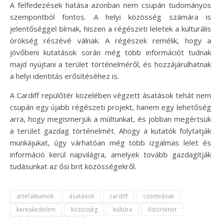
A felfedezések hatása azonban nem csupán tudományos
szempontból fontos. A helyi közösség számára is
jelentőséggel bírnak, hiszen a régészeti leletek a kulturális
örökség részévé válnak. A régészek remélik, hogy a
jövőbeni kutatások során még több információt tudnak
majd nyújtani a terület történelméről, és hozzájárulhatnak
a helyi identitás erősítéséhez is.
A Cardiff repülőtér közelében végzett ásatások tehát nem
csupán egy újabb régészeti projekt, hanem egy lehetőség
arra, hogy megismerjük a múltunkat, és jobban megértsük
a terület gazdag történelmét. Ahogy a kutatók folytatják
munkájukat, úgy várhatóan még több izgalmas lelet és
információ kerül napvilágra, amelyek tovább gazdagítják
tudásunkat az ősi brit közösségekről.
artefaktumok
ásatások
cardiff
csontvázak
kereskedelem
közösség
kultúra
őstörténet