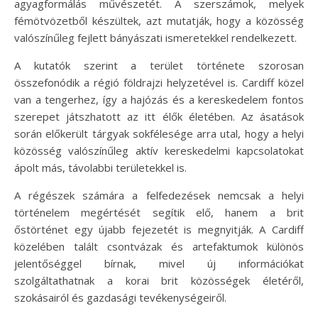
agyagformálás művészetét. A szerszámok, melyek
fémötvözetből készültek, azt mutatják, hogy a közösség
valószínűleg fejlett bányászati ismeretekkel rendelkezett.
A kutatók szerint a terület története szorosan
összefonódik a régió földrajzi helyzetével is. Cardiff közel
van a tengerhez, így a hajózás és a kereskedelem fontos
szerepet játszhatott az itt élők életében. Az ásatások
során előkerült tárgyak sokfélesége arra utal, hogy a helyi
közösség valószínűleg aktív kereskedelmi kapcsolatokat
ápolt más, távolabbi területekkel is.
A régészek számára a felfedezések nemcsak a helyi
történelem megértését segítik elő, hanem a brit
őstörténet egy újabb fejezetét is megnyitják. A Cardiff
közelében talált csontvázak és artefaktumok különös
jelentőséggel bírnak, mivel új információkat
szolgáltathatnak a korai brit közösségek életéről,
szokásairól és gazdasági tevékenységeiről.