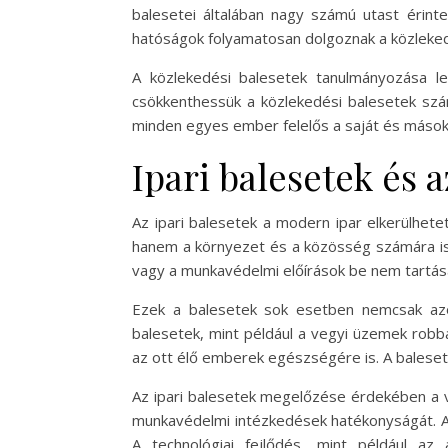
balesetei általában nagy számú utast érin
hatóságok folyamatosan dolgoznak a közlekedé
A közlekedési balesetek tanulmányozása l
csökkenthessük a közlekedési balesetek szá
minden egyes ember felelős a saját és mások
Ipari balesetek és
Az ipari balesetek a modern ipar elkerülhet
hanem a környezet és a közösség számára is.
vagy a munkavédelmi előírások be nem tartás
Ezek a balesetek sok esetben nemcsak azo
balesetek, mint például a vegyi üzemek robb
az ott élő emberek egészségére is. A balesetek
Az ipari balesetek megelőzése érdekében a vál
munkavédelmi intézkedések hatékonyságát. A 
A technológiai fejlődés, mint például az