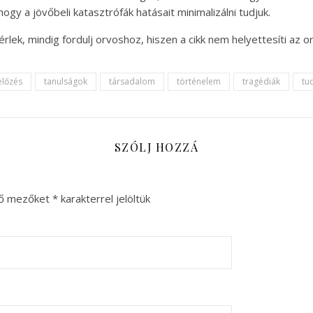
gy a jövőbeli katasztrófák hatásait minimalizálni tudjuk.
ek, mindig fordulj orvoshoz, hiszen a cikk nem helyettesíti az or
lőzés
tanulságok
társadalom
történelem
tragédiák
tu
SZÓLJ HOZZÁ
ző mezőket
*
karakterrel jelöltük