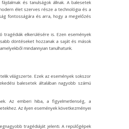
ájdalmak és tanulságok állnak. A balesetek
 modern élet szerves része a technológia és a
nság fontosságára és arra, hogy a megelőzés
ó tragédiák elkerülésére is. Ezen események
tosabb döntéseket hozzanak a saját és mások
 amelyekből mindannyian tanulhatunk.
telik világszerte. Ezek az események sokszor
ekedési balesetek általában nagyobb számú
ek. Az emberi hiba, a figyelmetlenség, a
esetekhez. Az ilyen események következményei
egnagyobb tragédiáját jelenti. A repülőgépek