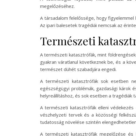
megelőzéséhez.
A társadalom felelőssége, hogy figyelemmel kí
Az ipari balesetek tragédiái nemcsak az érint
Természeti katasztr
A természeti katasztrófák, mint földrengések
gyakran váratlanul következnek be, és a köv
természet dühét szabadjára engedi.
A természeti katasztrófák sok esetben ne
egészségügyi problémák, gazdasági károk és
helyreállításhoz, és sok esetben a tragédiák 
A természeti katasztrófák elleni védekezés
vészhelyzeti tervek és a közösségi felkészü
tudatosság növelése szintén elengedhetetlen, 
A természeti katasztrófák megelőzése és