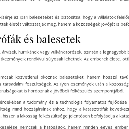
sérje az ipari baleseteket és biztosítsa, hogy a vállalatok felelő
ettek életét változtatják meg, hanem a közösségek jövőjét is befo
ófák és balesetek
, árvízek, hurrikánok vagy vulkánkitörések, szintén a legnagyob
etkezményeik rendkívül súlyosak lehetnek. Az emberek élete, ot
mcsak közvetlenül okoznak baleseteket, hanem hosszú távú 
 társadalmi feszültségek. Az ilyen események után a közössé
tanulságokat is hordoznak a jövőbeli felkészülés szempontjából.
 érdekében a tudomány és a technológia folyamatos fejlődése k
ltség mind hozzájárulnak ahhoz, hogy a katasztrófák következm
hiszen a lakosság felkészültsége jelentősen befolyásolja a kataszt
 kezelése nemcsak a hatóságok, hanem minden egyes ember f