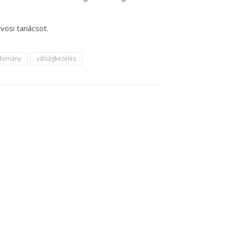
vosi tanácsot.
domány
válságkezelés