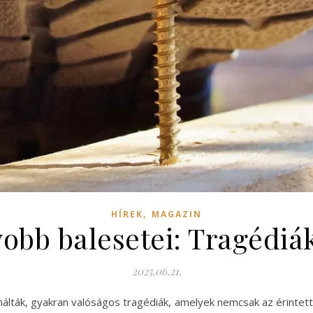
,
HÍREK
MAGAZIN
yobb balesetei: Tragédiá
2025.06.21.
málták, gyakran valóságos tragédiák, amelyek nemcsak az érinte