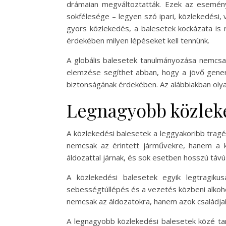
drámaian megváltoztatták. Ezek az esemény
sokfélesége – legyen szó ipari, közlekedési,
gyors közlekedés, a balesetek kockázata is
érdekében milyen lépéseket kell tennünk.
A globális balesetek tanulmányozása nemcsa
elemzése segíthet abban, hogy a jövő gener
biztonságának érdekében. Az alábbiakban olya
Legnagyobb közleke
A közlekedési balesetek a leggyakoribb trag
nemcsak az érintett járművekre, hanem a 
áldozattal járnak, és sok esetben hosszú táv
A közlekedési balesetek egyik legtragik
sebességtúllépés és a vezetés közbeni alkoh
nemcsak az áldozatokra, hanem azok családjai
A legnagyobb közlekedési balesetek közé tar