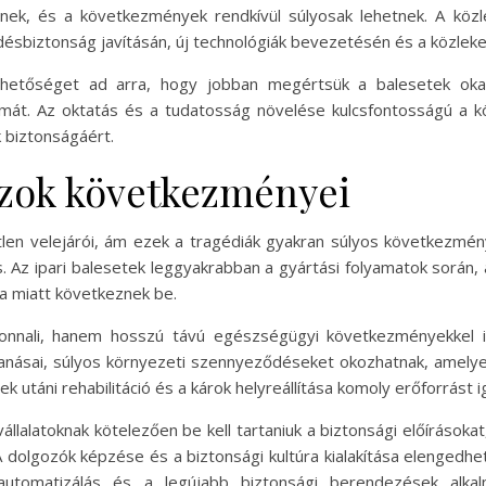
tenek, és a következmények rendkívül súlyosak lehetnek. A kö
sbiztonság javításán, új technológiák bevezetésén és a közleke
ehetőséget ad arra, hogy jobban megértsük a balesetek ok
mát. Az oktatás és a tudatosság növelése kulcsfontosságú a 
 biztonságáért.
 azok következményei
etlen velejárói, ám ezek a tragédiák gyakran súlyos következmén
 Az ipari balesetek leggyakrabban a gyártási folyamatok során, 
a miatt következnek be.
nnali, hanem hosszú távú egészségügyi következményekkel is 
anásai, súlyos környezeti szennyeződéseket okozhatnak, amelye
 utáni rehabilitáció és a károk helyreállítása komoly erőforrást 
lalatoknak kötelezően be kell tartaniuk a biztonsági előírásokat
dolgozók képzése és a biztonsági kultúra kialakítása elengedh
 automatizálás és a legújabb biztonsági berendezések alkal