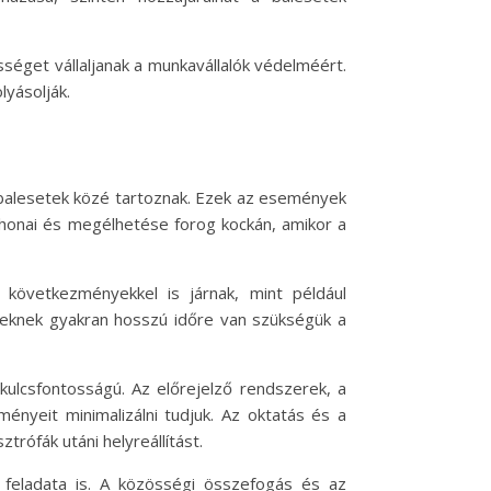
sséget vállaljanak a munkavállalók védelméért.
lyásolják.
b balesetek közé tartoznak. Ezek az események
thonai és megélhetése forog kockán, amikor a
következményekkel is járnak, mint például
geknek gyakran hosszú időre van szükségük a
ulcsfontosságú. Az előrejelző rendszerek, a
ényeit minimalizálni tudjuk. Az oktatás és a
rófák utáni helyreállítást.
eladata is. A közösségi összefogás és az