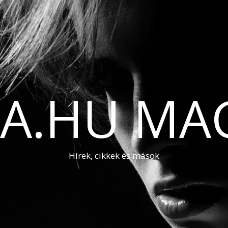
A.HU MA
Hírek, cikkek és mások