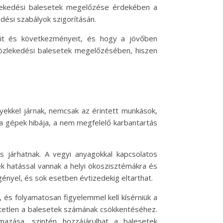
zlekedési balesetek megelőzése érdekében a
dési szabályok szigorításán.
ait és következményeit, és hogy a jövőben
közlekedési balesetek megelőzésében, hiszen
yekkel járnak, nemcsak az érintett munkások,
a gépek hibája, a nem megfelelő karbantartás
járhatnak. A vegyi anyagokkal kapcsolatos
k hatással vannak a helyi ökoszisztémákra és
igényel, és sok esetben évtizedekig eltarthat.
, és folyamatosan figyelemmel kell kísérniük a
etetlen a balesetek számának csökkentéséhez.
mazása, szintén hozzájárulhat a balesetek