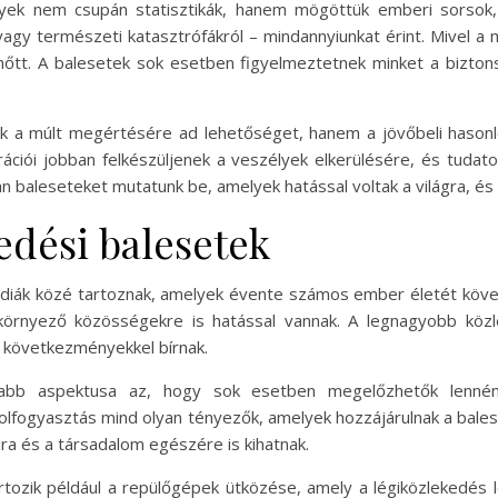
ek nem csupán statisztikák, hanem mögöttük emberi sorsok, f
 vagy természeti katasztrófákról – mindannyiunkat érint. Mivel a
 nőtt. A balesetek sok esetben figyelmeztetnek minket a bizto
k a múlt megértésére ad lehetőséget, hanem a jövőbeli hasonl
ációi jobban felkészüljenek a veszélyek elkerülésére, és tuda
n baleseteket mutatunk be, amelyek hatással voltak a világra, és
dési balesetek
édiák közé tartoznak, amelyek évente számos ember életét köve
környező közösségekre is hatással vannak. A legnagyobb közl
ú következményekkel bírnak.
usabb aspektusa az, hogy sok esetben megelőzhetők lennén
olfogyasztás mind olyan tényezők, amelyek hozzájárulnak a bal
ra és a társadalom egészére is kihatnak.
tozik például a repülőgépek ütközése, amely a légiközlekedés l