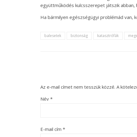
együttműködés kulcsszerepet játszik abban, ho
Ha bármilyen egészségügyi problémád van, kérl
balesetek
biztonság
katasztrófák
mege
Az e-mail címet nem tesszük közzé.
A kötele
Név
*
E-mail cím
*