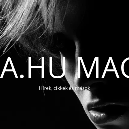
A.HU MA
Hírek, cikkek és mások