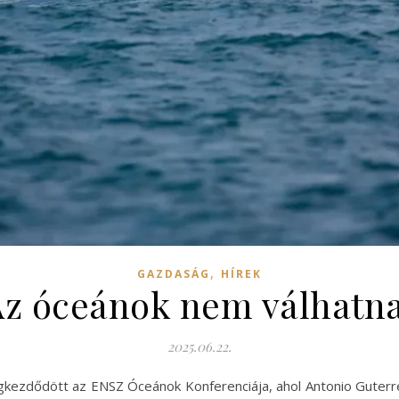
,
GAZDASÁG
HÍREK
Az óceánok nem válhatn
2025.06.22.
gkezdődött az ENSZ Óceánok Konferenciája, ahol Antonio Guterr