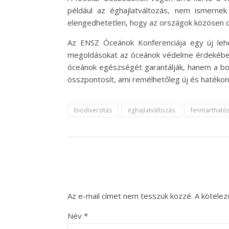
például az éghajlatváltozás, nem ismernek
elengedhetetlen, hogy az országok közösen d
Az ENSZ Óceánok Konferenciája egy új lehet
megoldásokat az óceánok védelme érdekében. 
óceánok egészségét garantálják, hanem a boly
összpontosít, ami remélhetőleg új és hatéko
biodiverzitás
éghajlatváltozás
fenntartható
Az e-mail címet nem tesszük közzé.
A kötele
Név
*