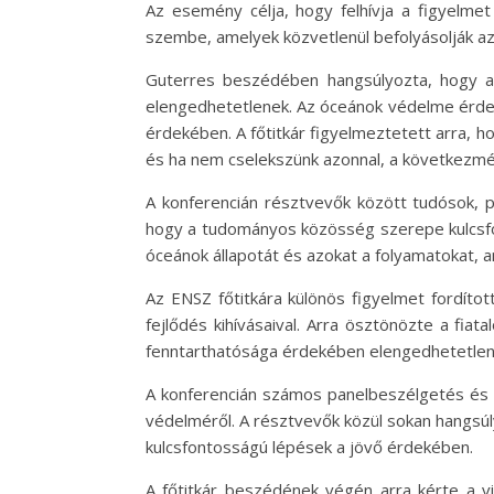
Az esemény célja, hogy felhívja a figyelme
szembe, amelyek közvetlenül befolyásolják a
Guterres beszédében hangsúlyozta, hogy a
elengedhetetlenek. Az óceánok védelme érde
érdekében. A főtitkár figyelmeztetett arra, 
és ha nem cselekszünk azonnal, a következmé
A konferencián résztvevők között tudósok, pol
hogy a tudományos közösség szerepe kulcsfon
óceánok állapotát és azokat a folyamatokat, 
Az ENSZ főtitkára különös figyelmet fordíto
fejlődés kihívásaival. Arra ösztönözte a fia
fenntarthatósága érdekében elengedhetetlen, h
A konferencián számos panelbeszélgetés és 
védelméről. A résztvevők közül sokan hangsúl
kulcsfontosságú lépések a jövő érdekében.
A főtitkár beszédének végén arra kérte a vil