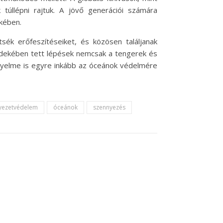
túllépni rajtuk. A jövő generációi számára
kében.
sék erőfeszítéseiket, és közösen találjanak
érdekében tett lépések nemcsak a tengerek és
figyelme is egyre inkább az óceánok védelmére
yezetvédelem
óceánok
szennyezés