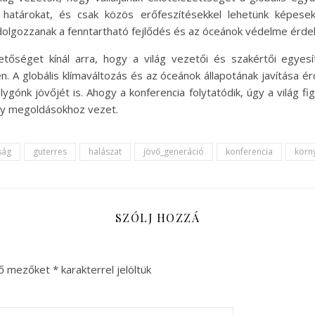
 határokat, és csak közös erőfeszítésekkel lehetünk képesek 
olgozzanak a fenntartható fejlődés és az óceánok védelme érde
őséget kínál arra, hogy a világ vezetői és szakértői egyesít
A globális klímaváltozás és az óceánok állapotának javítása 
gónk jövőjét is. Ahogy a konferencia folytatódik, úgy a világ 
ny megoldásokhoz vezet.
ság
guterres
halászat
jövő_generáció
konferencia
körn
SZÓLJ HOZZÁ
ző mezőket
*
karakterrel jelöltük