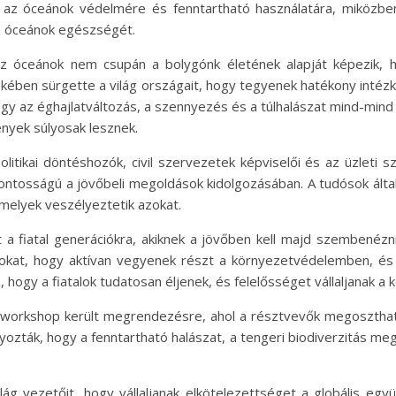
t az óceánok védelmére és fenntartható használatára, miközbe
z óceánok egészségét.
z óceánok nem csupán a bolygónk életének alapját képezik, h
kében sürgette a világ országait, hogy tegyenek hatékony inté
hogy az éghajlatváltozás, a szennyezés és a túlhalászat mind-min
nyek súlyosak lesznek.
itikai döntéshozók, civil szervezetek képviselői és az üzleti szf
tosságú a jövőbeli megoldások kidolgozásában. A tudósok álta
amelyek veszélyeztetik azokat.
tt a fiatal generációkra, akiknek a jövőben kell majd szembenéz
talokat, hogy aktívan vegyenek részt a környezetvédelemben, és
ogy a fiatalok tudatosan éljenek, és felelősséget vállaljanak a 
workshop került megrendezésre, ahol a résztvevők megoszthattá
yozták, hogy a fenntartható halászat, a tengeri biodiverzitás 
ág vezetőit, hogy vállaljanak elkötelezettséget a globális együ