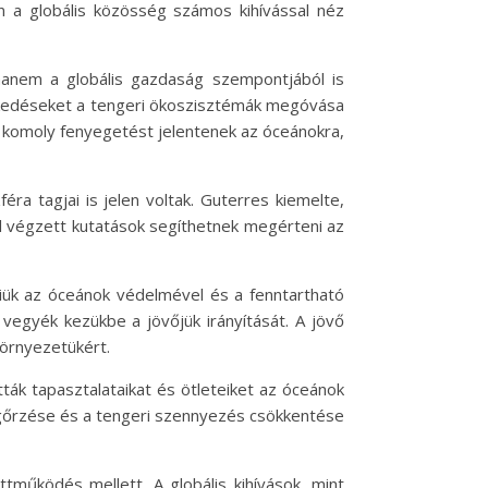
n a globális közösség számos kihívással néz
anem a globális gazdaság szempontjából is
zkedéseket a tengeri ökoszisztémák megóvása
d komoly fenyegetést jelentenek az óceánokra,
éra tagjai is jelen voltak. Guterres kiemelte,
l végzett kutatások segíthetnek megérteni az
niük az óceánok védelmével és a fenntartható
 vegyék kezükbe a jövőjük irányítását. A jövő
környezetükért.
k tapasztalataikat és ötleteiket az óceánok
megőrzése és a tengeri szennyezés csökkentése
ttműködés mellett. A globális kihívások, mint