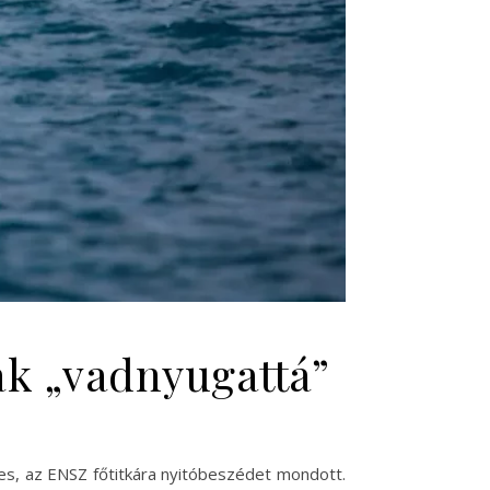
ak „vadnyugattá”
es, az ENSZ főtitkára nyitóbeszédet mondott.