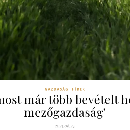
,
GAZDASÁG
HÍREK
most már több bevételt h
mezőgazdaság’
2025.06.24.