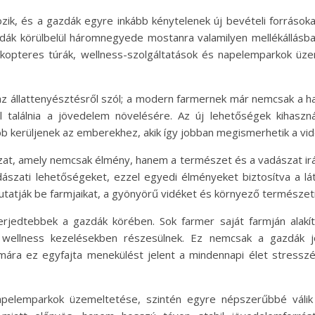
k, és a gazdák egyre inkább kénytelenek új bevételi forrásokat t
dák körülbelül háromnegyede mostanra valamilyen mellékállásba
likopteres túrák, wellness-szolgáltatások és napelemparkok ü
az állattenyésztésről szól; a modern farmernek már nemcsak a
ll találnia a jövedelem növelésére. Az új lehetőségek kihasz
bb kerüljenek az emberekhez, akik így jobban megismerhetik a vi
zat, amely nemcsak élmény, hanem a természet és a vadászat ir
ászati lehetőségeket, ezzel egyedi élményeket biztosítva a lát
atják be farmjaikat, a gyönyörű vidéket és környező természeti 
erjedtebbek a gazdák körében. Sok farmer saját farmján alakít 
 wellness kezelésekben részesülnek. Ez nemcsak a gazdák j
zámára ez egyfajta menekülést jelent a mindennapi élet stressz
napelemparkok üzemeltetése, szintén egyre népszerűbbé válik