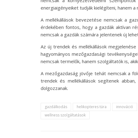
nemcsak a környezetvédelmi szempontok m
energiaigényeiket tudják kielégíteni, hanem a 
A mellékállások bevezetése nemcsak a gazdá
érdekében fontos, hogy a gazdák aktívan ré
nemcsak a gazdák számára jelentenek új lehe
Az új trendek és mellékállások megjelenése
hagyományos mezőgazdasági tevékenységek mel
nemcsak termelők, hanem szolgáltatók is, aki
A mezőgazdaság jövője tehát nemcsak a föld 
trendek és mellékállások segítenek abban,
dolgozzanak.
gazdálkodás
helikopteres túra
innováció
wellness szolgáltatások