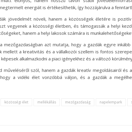
iatt előnyös, hanem hosszú távon stabil jövedelemforrást
megtermelt energiát is értékesíthetik, így hozzájárulva a fenntar
k jövedelmét növeli, hanem a közösségek életére is pozitív 
szt vegyenek a közösségi életben, és támogassák a helyi kezde
tőségeket, hanem a helyi lakosok számára is munkalehetőségeket
 a mezőgazdaságban azt mutatja, hogy a gazdák egyre inkább ny
lett a kreativitás és a vállalkozói szellem is fontos szerep
k képesek alkalmazkodni a piaci igényekhez és a változó körülmén
műveléséről szól, hanem a gazdák kreatív megoldásairól és a 
 hogy a vidéki élet vonzóbbá váljon, és a gazdák a megélhe
közösségi élet
mellékállás
mezőgazdaság
napelempark