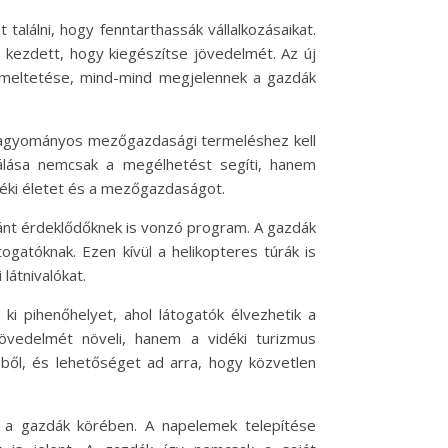
alálni, hogy fenntarthassák vállalkozásaikat.
 kezdett, hogy kiegészítse jövedelmét. Az új
zemeltetése, mind-mind megjelennek a gazdák
 hagyományos mezőgazdasági termeléshez kell
nálása nemcsak a megélhetést segíti, hanem
déki életet és a mezőgazdaságot.
ánt érdeklődőknek is vonzó program. A gazdák
ogatóknak. Ezen kívül a helikopteres túrák is
látnivalókat.
ki pihenőhelyet, ahol látogatók élvezhetik a
övedelmét növeli, hanem a vidéki turizmus
éből, és lehetőséget ad arra, hogy közvetlen
 a gazdák körében. A napelemek telepítése