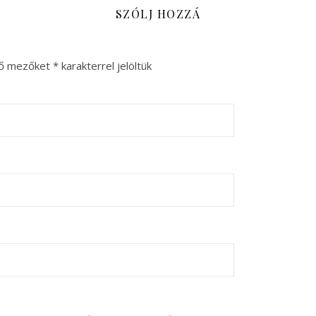
SZÓLJ HOZZÁ
ző mezőket
*
karakterrel jelöltük