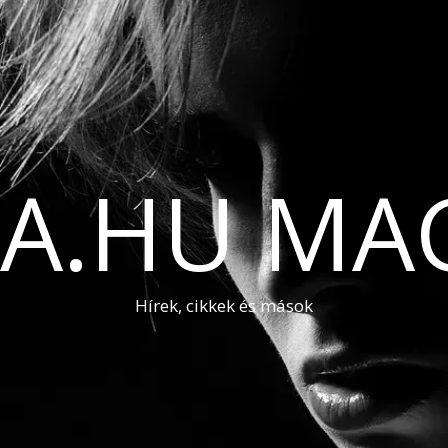
A.HU MA
Hírek, cikkek és mások