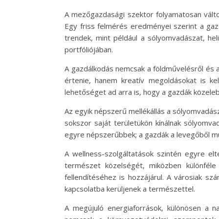
A mezőgazdasági szektor folyamatosan változi
Egy friss felmérés eredményei szerint a gaz
trendek, mint például a sólyomvadászat, he
portfóliójában.
A gazdálkodás nemcsak a földművelésről és 
értenie, hanem kreatív megoldásokat is ke
lehetőséget ad arra is, hogy a gazdák közele
Az egyik népszerű mellékállás a sólyomvadás
sokszor saját területükön kínálnak sólyomvad
egyre népszerűbbek; a gazdák a levegőből mut
A wellness-szolgáltatások szintén egyre elt
természet közelségét, miközben különféle
fellendítéséhez is hozzájárul. A városiak s
kapcsolatba kerüljenek a természettel.
A megújuló energiaforrások, különösen a 