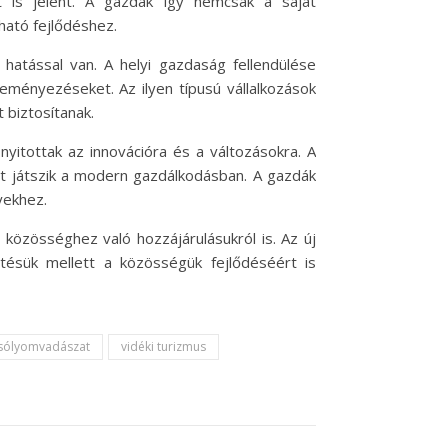
 is jelent. A gazdák így nemcsak a saját
tható fejlődéshez.
hatással van. A helyi gazdaság fellendülése
ményezéseket. Az ilyen típusú vállalkozások
 biztosítanak.
itottak az innovációra és a változásokra. A
et játszik a modern gazdálkodásban. A gazdák
yekhez.
közösséghez való hozzájárulásukról is. Az új
tésük mellett a közösségük fejlődéséért is
sólyomvadászat
vidéki turizmus