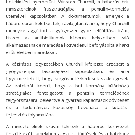
betekintést nyerhetünk Winston Churchill, a háborús brit
miniszterelnök frusztrációjába a penicillin-termelés
ütemével kapcsolatban. A dokumentumok, amelyek a
háború során keletkeztek, rávilágítanak arra, hogy Churchill
mennyire aggódott a gyógyszer gyors előállítása iránt,
hiszen az antibiotikumok háborús helyzetben való
alkalmazásának elmaradása közvetlenül befolyásolta a harci
erők életben maradását.
A kézírásos jegyzetekben Churchill kifejezte érzéseit a
gyógyszeripar lassúságával kapcsolatban, és arra
figyelmeztetett, hogy sürgős intézkedések szükségesek.
Az iratokból kiderül, hogy a brit kormány különböző
stratégiákat fontolgatott a penicillin termelésének
felgyorsítására, beleértve a gyártási kapacitások bővítését
és a tudományos közösség bevonását a kutatás-
fejlesztés folyamatába.
A miniszterelnök szavai tükrözik a háborús környezet
feszültségét, amelyben a gyors döntések és a hatékony