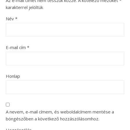
Az e-mail címet nem tesszük közzé.
A kötelező mezőket
*
karakterrel jelöltük
Név
*
E-mail cím
*
Honlap
A nevem, e-mail címem, és weboldalcímem mentése a
böngészőben a következő hozzászólásomhoz.