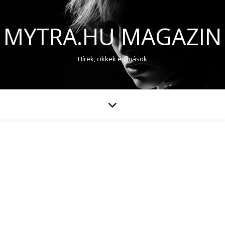
MYTRA.HU MAGAZIN
Hírek, cikkek és mások