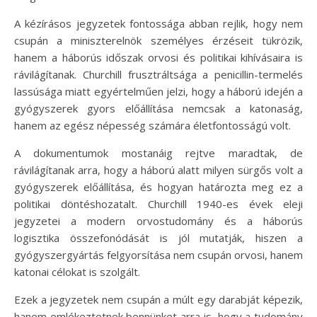
A kézírásos jegyzetek fontossága abban rejlik, hogy nem
csupán a miniszterelnök személyes érzéseit tükrözik,
hanem a háborús időszak orvosi és politikai kihívásaira is
rávilágítanak. Churchill frusztráltsága a penicillin-termelés
lassúsága miatt egyértelműen jelzi, hogy a háború idején a
gyógyszerek gyors előállítása nemcsak a katonaság,
hanem az egész népesség számára életfontosságú volt.
A dokumentumok mostanáig rejtve maradtak, de
rávilágítanak arra, hogy a háború alatt milyen sürgős volt a
gyógyszerek előállítása, és hogyan határozta meg ez a
politikai döntéshozatalt. Churchill 1940-es évek eleji
jegyzetei a modern orvostudomány és a háborús
logisztika összefonódását is jól mutatják, hiszen a
gyógyszergyártás felgyorsítása nem csupán orvosi, hanem
katonai célokat is szolgált.
Ezek a jegyzetek nem csupán a múlt egy darabját képezik,
hanem emlékeztetnek bennünket arra is, hogy a tudomány