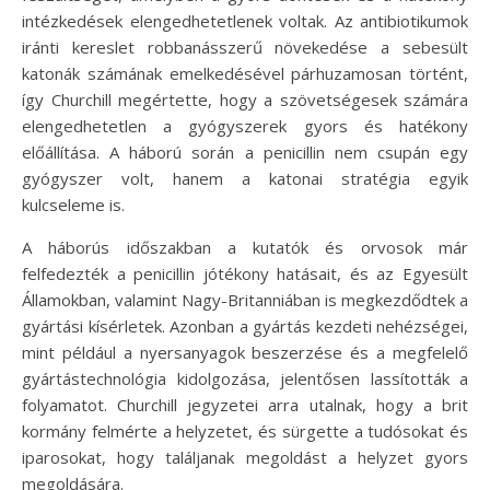
intézkedések elengedhetetlenek voltak. Az antibiotikumok
iránti kereslet robbanásszerű növekedése a sebesült
katonák számának emelkedésével párhuzamosan történt,
így Churchill megértette, hogy a szövetségesek számára
elengedhetetlen a gyógyszerek gyors és hatékony
előállítása. A háború során a penicillin nem csupán egy
gyógyszer volt, hanem a katonai stratégia egyik
kulcseleme is.
A háborús időszakban a kutatók és orvosok már
felfedezték a penicillin jótékony hatásait, és az Egyesült
Államokban, valamint Nagy-Britanniában is megkezdődtek a
gyártási kísérletek. Azonban a gyártás kezdeti nehézségei,
mint például a nyersanyagok beszerzése és a megfelelő
gyártástechnológia kidolgozása, jelentősen lassították a
folyamatot. Churchill jegyzetei arra utalnak, hogy a brit
kormány felmérte a helyzetet, és sürgette a tudósokat és
iparosokat, hogy találjanak megoldást a helyzet gyors
megoldására.