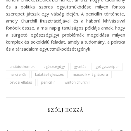
és a politika szoros együttműködése milyen fontos
szerepet játszik egy válság idején. A penicillin története,
amely Churchill frusztrációjával és a háború kihívásaival
fonódik össze, a mai napig tanulságos példája annak, hogy
a sürgető egészségügyi problémák megoldása milyen
komplex és sokoldalú feladat, amely a tudomány, a politika
és a társadalom együttműködését igényli.
antibiotikumok
egészségügy
gyártás
gyógyszeripar
harci erők
kutatás-fejlesztés
második világháború
orvosi ellátás
penicillin
winton churchill
SZÓLJ HOZZÁ