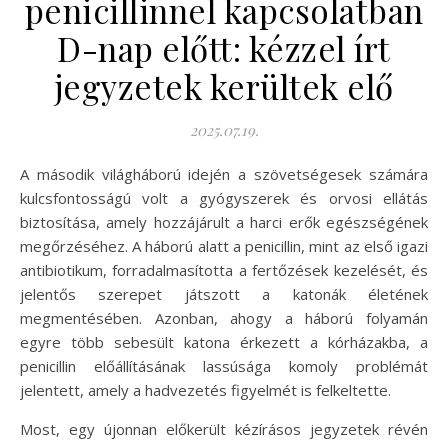
penicillinnel kapcsolatban
D-nap előtt: kézzel írt
jegyzetek kerültek elő
2025.07.19.
A második világháború idején a szövetségesek számára
kulcsfontosságú volt a gyógyszerek és orvosi ellátás
biztosítása, amely hozzájárult a harci erők egészségének
megőrzéséhez. A háború alatt a penicillin, mint az első igazi
antibiotikum, forradalmasította a fertőzések kezelését, és
jelentős szerepet játszott a katonák életének
megmentésében. Azonban, ahogy a háború folyamán
egyre több sebesült katona érkezett a kórházakba, a
penicillin előállításának lassúsága komoly problémát
jelentett, amely a hadvezetés figyelmét is felkeltette.
Most, egy újonnan előkerült kézírásos jegyzetek révén