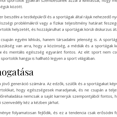
női sportolók gyakran szembesülnek azzal a kihívással, hogy meg
ségük között.
 beszélni a testképükről és a sportágak által rájuk nehezedő nyom
szségi problémákról vagy a fizikai teljesítmény határait feszege
olók helyzetét, és hozzájárulhat a sportágak körüli diskurzus át
csupán egyéni kihívás, hanem társadalmi jelenség is. A sportága
ükség van arra, hogy a közönség, a médiák és a sportágak kép
kai és mentális egészség egyaránt fontos. Az elit sport nem c
 sportolók hangja is hallható legyen a sport világában.
mogatása
 jövő generáció számára. Az edzők, szülők és a sportágakat kép
tolókat, hogy egészségesek maradjanak, és ne csupán a teljes
előrehaladása nemcsak a saját karrierjük szempontjából fontos, h
 szenvedély kéz a kézben járhat.
ítménye folyamatosan fejlődik, és ez a tendencia csak erősödni