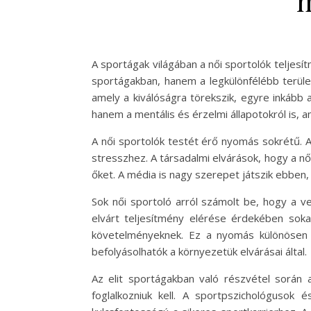
m
A sportágak világában a női sportolók teljes
sportágakban, hanem a legkülönfélébb terüle
amely a kiválóságra törekszik, egyre inkább a
hanem a mentális és érzelmi állapotokról is, 
A női sportolók testét érő nyomás sokrétű. A
stresszhez. A társadalmi elvárások, hogy a nő
őket. A média is nagy szerepet játszik ebben,
Sok női sportoló arról számolt be, hogy a v
elvárt teljesítmény elérése érdekében sok
követelményeknek. Ez a nyomás különösen a 
befolyásolhatók a környezetük elvárásai által.
Az elit sportágakban való részvétel során 
foglalkozniuk kell. A sportpszichológusok