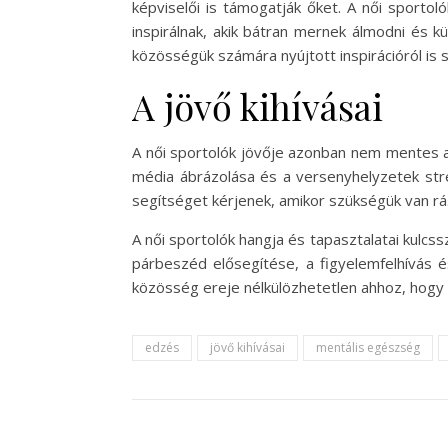
képviselői is támogatják őket. A női sporto
inspirálnak, akik bátran mernek álmodni és kü
közösségük számára nyújtott inspirációról is s
A jövő kihívásai
A női sportolók jövője azonban nem mentes a 
média ábrázolása és a versenyhelyzetek stre
segítséget kérjenek, amikor szükségük van rá
A női sportolók hangja és tapasztalatai kulcs
párbeszéd elősegítése, a figyelemfelhívás é
közösség ereje nélkülözhetetlen ahhoz, hogy a
edzés
jövő kihívásai
mentális egészség