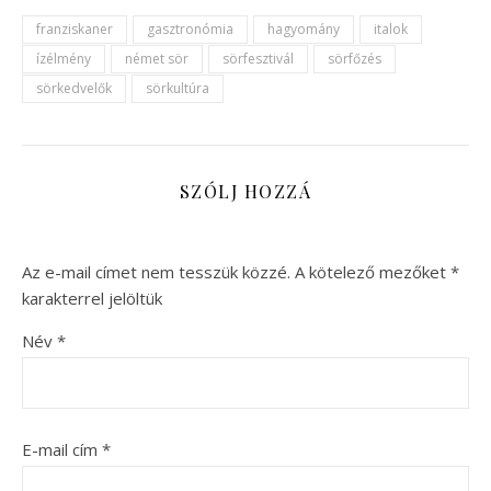
franziskaner
gasztronómia
hagyomány
italok
ízélmény
német sör
sörfesztivál
sörfőzés
sörkedvelők
sörkultúra
SZÓLJ HOZZÁ
Az e-mail címet nem tesszük közzé.
A kötelező mezőket
*
karakterrel jelöltük
Név
*
E-mail cím
*