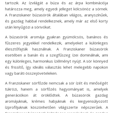
tartozik. Az ízvilágát a búza és az árpa kombinációja
határozza meg, amely egyedi jelleget kölcsönöz a sörnek.
A Franziskaner búzasörök általában világos, aranyszínűek,
és gazdag habbal rendelkeznek, amely már az első korty
után lenyűgözi a sörivókat.
A búzasörök aromája gyakran gyümölcsös, banános és
fűszeres jegyekkel rendelkezik, amelyeket a különleges
élesztőfajták használnak. A Franziskaner búzasörök
esetében a banán és a szegfűszeg ízei dominálnak, ami
egy különleges, harmonikus ízélményt nyújt. A sör könnyed
és frissítő, így ideális választás lehet melegebb napokon
vagy baráti összejöveteleken.
A Franziskaner sörfőzde nemcsak a sör ízét és minőségét
tükrözi, hanem a sörfőzés hagyományait is, amelyek
generációkon át öröklődtek. A búzasörök gazdag
aromájuknak, krémes habjuknak és kiegyensúlyozott
ízprofiljuknak köszönhetően világszerte népszerűek. A