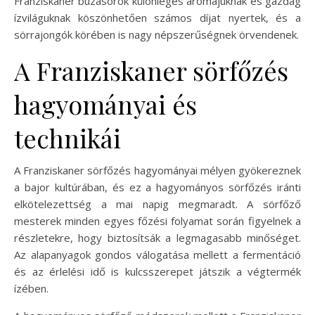
Franziskaner búzasörök különleges aromájuknak és gazdag
ízviláguknak köszönhetően számos díjat nyertek, és a
sörrajongók körében is nagy népszerűségnek örvendenek.
A Franziskaner sörfőzés
hagyományai és
technikái
A Franziskaner sörfőzés hagyományai mélyen gyökereznek
a bajor kultúrában, és ez a hagyományos sörfőzés iránti
elkötelezettség a mai napig megmaradt. A sörfőző
mesterek minden egyes főzési folyamat során figyelnek a
részletekre, hogy biztosítsák a legmagasabb minőséget.
Az alapanyagok gondos válogatása mellett a fermentáció
és az érlelési idő is kulcsszerepet játszik a végtermék
ízében.