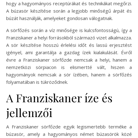
hogy a hagyományos receptúrákat és technikákat megőrzi.
A búzasör készítése során a legjobb minőségű árpát és
búzát használják, amelyeket gondosan válogatnak.
A sörfőzés során a víz minősége is kulcsfontosságú, így a
Franziskaner a helyi forrásokból származó vizet alkalmazza.
A sör készítése hosszú érlelési időt és lassú erjesztést
igényel, ami garantálja a gazdag ízek kialakulását. Évről
évre a Franziskaner sörfőzde nemcsak a helyi, hanem a
nemzetközi sörpiacon is elismertté vált, hiszen a
hagyományok nemcsak a sör ízében, hanem a sörfőzés
folyamatában is tükröződnek.
A Franziskaner íze és
jellemzői
A Franziskaner sörfőzde egyik legismertebb terméke a
búzasör, amely a hagyományos német búzasörök közé