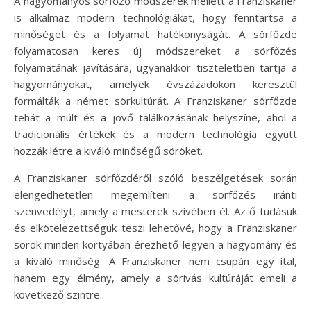
A hagyományos sörfőző módszerek mellett a Franziskaner
is alkalmaz modern technológiákat, hogy fenntartsa a
minőséget és a folyamat hatékonyságát. A sörfőzde
folyamatosan keres új módszereket a sörfőzés
folyamatának javítására, ugyanakkor tiszteletben tartja a
hagyományokat, amelyek évszázadokon keresztül
formálták a német sörkultúrát. A Franziskaner sörfőzde
tehát a múlt és a jövő találkozásának helyszíne, ahol a
tradicionális értékek és a modern technológia együtt
hozzák létre a kiváló minőségű söröket.
A Franziskaner sörfőzdéről szóló beszélgetések során
elengedhetetlen megemlíteni a sörfőzés iránti
szenvedélyt, amely a mesterek szívében él. Az ő tudásuk
és elkötelezettségük teszi lehetővé, hogy a Franziskaner
sörök minden kortyában érezhető legyen a hagyomány és
a kiváló minőség. A Franziskaner nem csupán egy ital,
hanem egy élmény, amely a sörivás kultúráját emeli a
következő szintre.