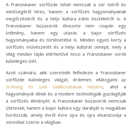
A Franziskaner sörfőzde tehát nemcsak a sör ízéről és
minőségéről híres, hanem a sörfőzés hagyományainak
megőrzéséről és a helyi kultúra iránti tiszteletről is. A
Franziskaner búzasörök élvezete nem csupán egy
ízélmény, hanem egy utazás a bajor sörfőzés
hagyományaiba és történetébe is. Minden egyes korty a
sörfőzés művészetét és a helyi kultúrát ünnepli, mely a
világ minden táján elérhetővé teszi a Franziskaner sörök
különleges ízét.
Azok számára, akik szeretnék felfedezni a Franziskaner
sörfőzde különleges világát, érdemes ellátogatni az
örökség és ízek találkozásának helyére
, ahol a
hagyományok élnek és a modern technológiák gazdagítják
a sörfőzés élményét. A Franziskaner búzasörök nemcsak
ízletesek, hanem a bajor kultúra egy darabját is magukban
hordozzák, amely évről évre újra és újra elvarázsolja a
sörivókat szerte a világban.