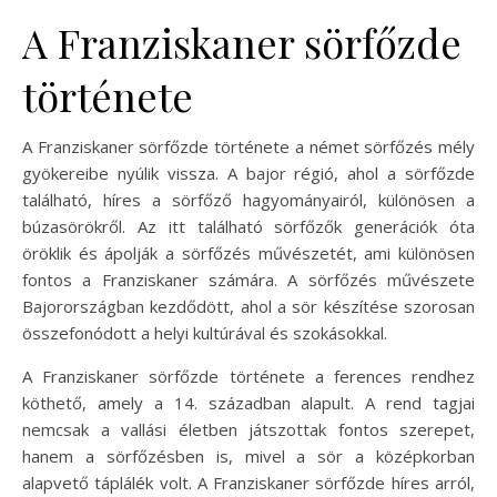
A Franziskaner sörfőzde
története
A Franziskaner sörfőzde története a német sörfőzés mély
gyökereibe nyúlik vissza. A bajor régió, ahol a sörfőzde
található, híres a sörfőző hagyományairól, különösen a
búzasörökről. Az itt található sörfőzők generációk óta
öröklik és ápolják a sörfőzés művészetét, ami különösen
fontos a Franziskaner számára. A sörfőzés művészete
Bajorországban kezdődött, ahol a sör készítése szorosan
összefonódott a helyi kultúrával és szokásokkal.
A Franziskaner sörfőzde története a ferences rendhez
köthető, amely a 14. században alapult. A rend tagjai
nemcsak a vallási életben játszottak fontos szerepet,
hanem a sörfőzésben is, mivel a sör a középkorban
alapvető táplálék volt. A Franziskaner sörfőzde híres arról,