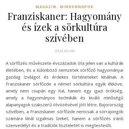
,
MAGAZIN
MINDENNAPOK
Franziskaner: Hagyomány
és ízek a sörkultúra
szívében
2025.10.06.
A sörfőzés művészete évszázadok óta jelen van a kultúrák
életében, és a különböző nemzetek sörfőző hagyományai
gazdag ízvilágot és érdekes történeteket kínálnak. A
Franziskaner sörfőzde a német sörkultúra egyik ékköve,
amely nem csupán egy ital, hanem egy igazi örökség,
amely a hagyományos technikák és kiváló minőségű
alapanyagok szakszerű ötvözésével jött létre. Bajorország
szívében, a Franziskaner sörfőzde nemcsak a sörrajongók
számára kínál izgalmas ízeket, hanem a sörfőzés iránti
szenvedélyt és a tradíciók tiszteletét is megtestesíti.