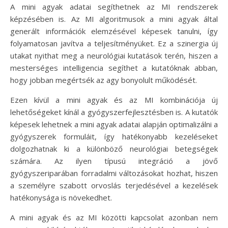
A mini agyak adatai segíthetnek az MI rendszerek
képzésében is. Az MI algoritmusok a mini agyak által
generált információk elemzésével képesek tanulni, így
folyamatosan javítva a teljesítményüket. Ez a szinergia új
utakat nyithat meg a neurológiai kutatások terén, hiszen a
mesterséges intelligencia segíthet a kutatóknak abban,
hogy jobban megértsék az agy bonyolult működését.
Ezen kívül a mini agyak és az MI kombinációja új
lehetőségeket kínál a gyógyszerfejlesztésben is. A kutatók
képesek lehetnek a mini agyak adatai alapján optimalizálni a
gyógyszerek formuláit, így hatékonyabb kezeléseket
dolgozhatnak ki a különböző neurológiai betegségek
számára. Az ilyen típusú integráció a jövő
gyógyszeriparában forradalmi változásokat hozhat, hiszen
a személyre szabott orvoslás terjedésével a kezelések
hatékonysága is növekedhet.
A mini agyak és az MI közötti kapcsolat azonban nem