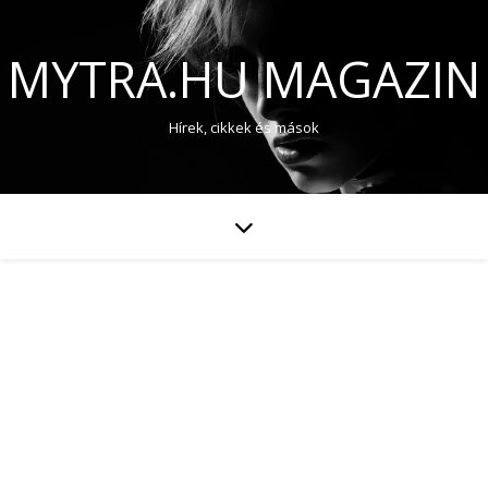
MYTRA.HU MAGAZIN
Hírek, cikkek és mások