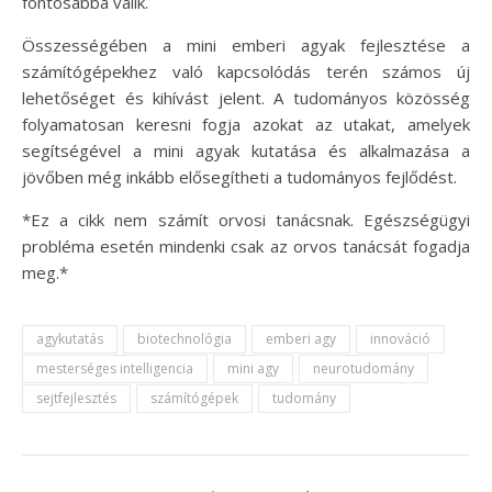
fontosabbá válik.
Összességében a mini emberi agyak fejlesztése a
számítógépekhez való kapcsolódás terén számos új
lehetőséget és kihívást jelent. A tudományos közösség
folyamatosan keresni fogja azokat az utakat, amelyek
segítségével a mini agyak kutatása és alkalmazása a
jövőben még inkább elősegítheti a tudományos fejlődést.
*Ez a cikk nem számít orvosi tanácsnak. Egészségügyi
probléma esetén mindenki csak az orvos tanácsát fogadja
meg.*
agykutatás
biotechnológia
emberi agy
innováció
mesterséges intelligencia
mini agy
neurotudomány
sejtfejlesztés
számítógépek
tudomány