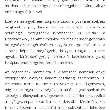
mechanikai hatások, hogy a lehető legjobban utánozzák az
emberi agy fejlődését.
Ezek a mini agyak nem csupán a tudományos kísérletekhez
nyújtanak alapot, hanem fontos szerepet játszanak a
neurológiai betegségek kutatásában is. Például a
Parkinson-kór, az Alzheimer-kór és más neurodegeneratív
betegségek megértésében nagy segítséget nyújtanak. A
kutatók képesek megfigyelni, hogyan reagálnak a mini
agyak a különböző gyógyszerekre és kezelésekre, így új
terápiás lehetőségeket fedezhetnek fel.
Az organoidok használata a kutatásban nemcsak etikai
szempontból előnyös, hanem gazdasági szempontból is.
Az emberi klinikai kísérletek költségesek és időigényesek,
míg a mini agyak segítségével a tudósok gyorsabban és
költséghatékonyabban végezhetik el a kísérleteket. Ezáltal
a gyógyszeripar számára is kedvezőbb körülményeket
teremt, hiszen a fejlesztési idő csökkentése lehetővé