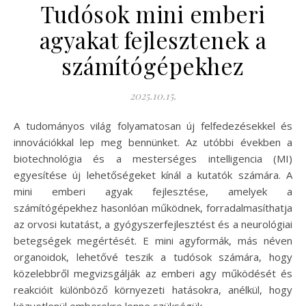
Tudósok mini emberi
agyakat fejlesztenek a
számítógépekhez
2025.10.15.
A tudományos világ folyamatosan új felfedezésekkel és
innovációkkal lep meg bennünket. Az utóbbi években a
biotechnológia és a mesterséges intelligencia (MI)
egyesítése új lehetőségeket kínál a kutatók számára. A
mini emberi agyak fejlesztése, amelyek a
számítógépekhez hasonlóan működnek, forradalmasíthatja
az orvosi kutatást, a gyógyszerfejlesztést és a neurológiai
betegségek megértését. E mini agyformák, más néven
organoidok, lehetővé teszik a tudósok számára, hogy
közelebbről megvizsgálják az emberi agy működését és
reakcióit különböző környezeti hatásokra, anélkül, hogy
közvetlenül emberekre lenne szükségük.