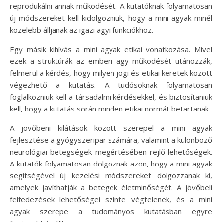
reprodukálni annak működését. A kutatóknak folyamatosan
új módszereket kell kidolgozniuk, hogy a mini agyak minél
közelebb álljanak az igazi agyi funkciókhoz.
Egy másik kihívás a mini agyak etikai vonatkozása. Mivel
ezek a struktúrák az emberi agy működését utánozzák,
felmerül a kérdés, hogy milyen jogi és etikai keretek között
végezhető a kutatás. A tudósoknak folyamatosan
foglalkozniuk kell a társadalmi kérdésekkel, és biztosítaniuk
kell, hogy a kutatás során minden etikai normát betartanak.
A jövőbeni kilátások között szerepel a mini agyak
fejlesztése a gyógyszeripar számára, valamint a különböző
neurológiai betegségek megértésében rejlő lehetőségek.
A kutatók folyamatosan dolgoznak azon, hogy a mini agyak
segítségével új kezelési módszereket dolgozzanak ki,
amelyek javíthatják a betegek életminőségét. A jövőbeli
felfedezések lehetőségei szinte végtelenek, és a mini
agyak szerepe a tudományos kutatásban egyre