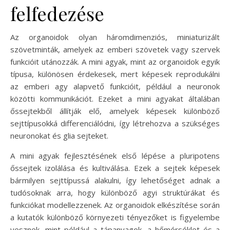
felfedezése
Az organoidok olyan háromdimenziós, miniaturizált
szövetminták, amelyek az emberi szövetek vagy szervek
funkcióit utánozzák. A mini agyak, mint az organoidok egyik
típusa, különösen érdekesek, mert képesek reprodukálni
az emberi agy alapvető funkcióit, például a neuronok
közötti kommunikációt. Ezeket a mini agyakat általában
őssejtekből állítják elő, amelyek képesek különböző
sejttípusokká differenciálódni, így létrehozva a szükséges
neuronokat és glia sejteket.
A mini agyak fejlesztésének első lépése a pluripotens
őssejtek izolálása és kultiválása. Ezek a sejtek képesek
bármilyen sejttípussá alakulni, így lehetőséget adnak a
tudósoknak arra, hogy különböző agyi struktúrákat és
funkciókat modellezzenek. Az organoidok elkészítése során
a kutatók különböző környezeti tényezőket is figyelembe
vesznek, mint például a tápanyagok, a hőmérséklet és a