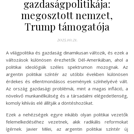
gazdaságpolitikája:
megosztott nemzet,
Trump támogatója
2025.10.21.
A világpolitika és gazdaság dinamikusan változik, és ezek a
változások különösen érezhetők Dél-Amerikában, ahol a
politikai ideológiák széles spektrumon mozognak. Az
argentin politikai színtér az utóbbi években különösen
érdekes és ellentmondásos események színhelyévé vált.
Az ország gazdasági problémái, mint a magas infláció, a
növekvő munkanélküliség és a társadalmi elégedetlenség,
komoly kihívás elé állítják a döntéshozókat.
Ezek a nehézségek egyre inkább olyan politikai vezetők
felemelkedéséhez vezetnek, akik radikális reformokat
ígérnek. Javier Milei, az argentin politikai színtér új