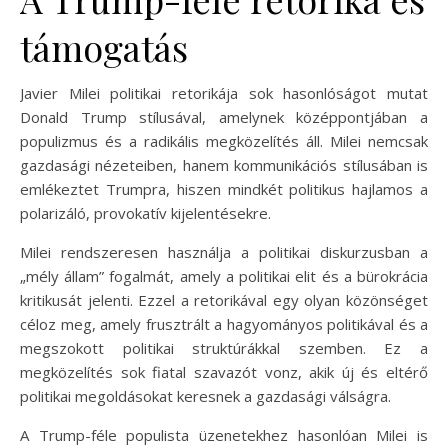
támogatás
Javier Milei politikai retorikája sok hasonlóságot mutat
Donald Trump stílusával, amelynek középpontjában a
populizmus és a radikális megközelítés áll. Milei nemcsak
gazdasági nézeteiben, hanem kommunikációs stílusában is
emlékeztet Trumpra, hiszen mindkét politikus hajlamos a
polarizáló, provokatív kijelentésekre.
Milei rendszeresen használja a politikai diskurzusban a
„mély állam” fogalmát, amely a politikai elit és a bürokrácia
kritikusát jelenti. Ezzel a retorikával egy olyan közönséget
céloz meg, amely frusztrált a hagyományos politikával és a
megszokott politikai struktúrákkal szemben. Ez a
megközelítés sok fiatal szavazót vonz, akik új és eltérő
politikai megoldásokat keresnek a gazdasági válságra.
A Trump-féle populista üzenetekhez hasonlóan Milei is