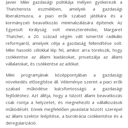
Javier Milei gazdasági politikája mélyen gyökerezik a
Thatcherista eszmékben, amelyek a gazdasági
liberalizmusra, a piaci erők szabad játékára és a
kormányzati beavatkozás minimalizálására építenek. Az
Egyesült Királyság volt miniszterelnöke, Margaret
Thatcher, a 20. század végén vált ismertté radikális
reformjairól, amelyek célja a gazdaság fellendítése volt.
Milei hasonló célokkal lép fel, amikor arra törekszik, hogy
csökkentse az állami kiadásokat, privatizálja az állami
vállalatokat, és csökkentse az adókat.
Milei programjának középpontjában a gazdasági
növekedés elősegítése áll. Véleménye szerint a piaci erők
szabad működése kulcsfontosságú a gazdasági
fejlődéshez. Azt állítja, hogy a túlzott állami beavatkozás
csak rontja a helyzetet, és megnehezíti a vállalkozások
működését. Ennek megfelelően javaslatai között szerepel
az állami szektor leépítése, a bürokrácia csökkentése és a
deregularizáció.