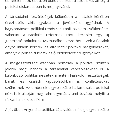
és félelem sok esetben dühöt és frusztrációt szül, amely a
politikai diskurzusban is megnyilvánul.
A társadalmi feszültségek különösen a fiatalok körében
érezhetők, akik gyakran a jövőjükért aggódnak. A
hagyományos politikai rendszer iránti bizalom csökkenése,
valamint a radikális reformok iránti kereslet egy új
generáció politikai aktivizmusához vezethet. Ezek a fiatalok
egyre inkább keresik az alternatív politikai megoldásokat,
amelyek jobban tükrözik az ő érdekeiket és igényeiket.
A megosztottság azonban nemcsak a politikai szinten
jelenik meg, hanem a társadalmi kapcsolatokban is. A
különböző politikai nézetek mentén kialakuló feszültségek
baráti és családi kapcsolatokban is konfliktusokat
szülhetnek. Az emberek egyre inkább hajlamosak a politikai
nézeteik alapján megítélni egymást, ami tovább mélyíti a
társadalmi szakadékot.
A jövőben Argentína politikai tája valószínűleg egyre inkább