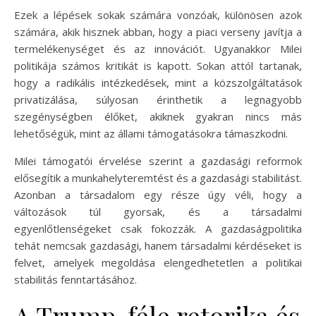
Ezek a lépések sokak számára vonzóak, különösen azok
számára, akik hisznek abban, hogy a piaci verseny javítja a
termelékenységet és az innovációt. Ugyanakkor Milei
politikája számos kritikát is kapott. Sokan attól tartanak,
hogy a radikális intézkedések, mint a közszolgáltatások
privatizálása, súlyosan érinthetik a legnagyobb
szegénységben élőket, akiknek gyakran nincs más
lehetőségük, mint az állami támogatásokra támaszkodni.
Milei támogatói érvelése szerint a gazdasági reformok
elősegítik a munkahelyteremtést és a gazdasági stabilitást.
Azonban a társadalom egy része úgy véli, hogy a
változások túl gyorsak, és a társadalmi
egyenlőtlenségeket csak fokozzák. A gazdaságpolitika
tehát nemcsak gazdasági, hanem társadalmi kérdéseket is
felvet, amelyek megoldása elengedhetetlen a politikai
stabilitás fenntartásához.
A Trump-féle retorika és