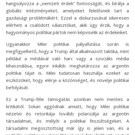
hangsúlyozza a „nemzeti érdek” fontosságát, és bírálja a
globális intézményeket, amelyeket felelősnek tart a
gazdasági problémákért. Ezzel a diskurzusával sikeresen
elérheti a csalódott választókat, akik úgy érzik, hogy a
hagyományos politikai pártok nem képviselik az érdekeiket.
Ugyanakkor Milei politikai pályafutása során is
megfigyelhető, hogy a Trump által alkalmazott taktika, mint
például a médiával való harc vagy a szociális média
kihasználása, egyre inkább meghatározza az argentin
politikai tájat is. Milei tudatosan használja ezeket az
eszközöket, hogy elérje a közönséget, és növelje politikai
befolyását.
Ez a Trump-féle támogatás azonban nem mentes a
kritikától. Sokan aggódnak amiatt, hogy Milei politikai
nézetei és retorikája tovább polarizálja az argentin
társadalmat, és mélyíti a politikai feszültségeket. A
társadalmi megosztottság már így is jelen van, és a