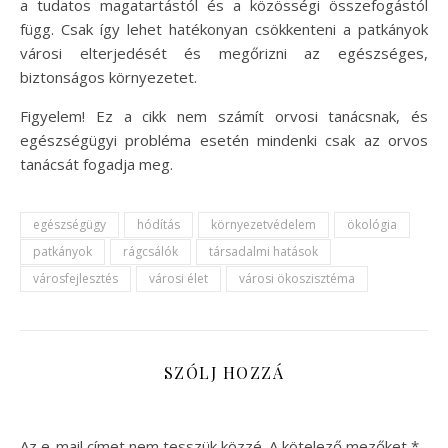
a tudatos magatartástól és a közösségi összefogástól
függ. Csak így lehet hatékonyan csökkenteni a patkányok
városi elterjedését és megőrizni az egészséges,
biztonságos környezetet.
Figyelem! Ez a cikk nem számít orvosi tanácsnak, és
egészségügyi probléma esetén mindenki csak az orvos
tanácsát fogadja meg.
egészségügy
hódítás
környezetvédelem
ökológia
patkányok
rágcsálók
társadalmi hatások
városfejlesztés
városi élet
városi ökoszisztéma
SZÓLJ HOZZÁ
Az e-mail címet nem tesszük közzé.
A kötelező mezőket
*