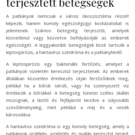
terjesztett betegségek
A patkányok nemcsak a városi ökoszisztéma részét
képezik, hanem komoly egészségügyi kockázatokat is
jelentenek. Számos betegség terjesztői, amelyek
közvetlenül vagy közvetve befolyásolják az emberek
egészségét. A leggyakoribb betegségek közé tartozik a
leptospirózis, a hantavírus szindróma és a patkányhimlő.
A leptospirózis egy bakteriális fertőzés, amelyet a
patkányok vizeletén keresztül terjesztenek. Az emberek
általában közvetlen érintkezés útján fertőződnek meg,
például ha a bőrük sérült, vagy ha szennyezett víz
érintkezik a bőrükkel. A betegség tünetei széles skálán
mozognak, a láztól és fejfájástól kezdve a súlyosabb
szövődményekig, mint például a máj és a vesék
károsodása.
A hantavírus szindróma is egy komoly betegség, amely a
patkányok ürülékén, vizeletén és nyálán keresztül terjed.