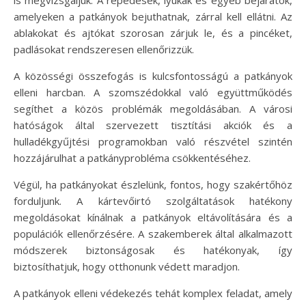
amelyeken a patkányok bejuthatnak, zárral kell ellátni. Az
ablakokat és ajtókat szorosan zárjuk le, és a pincéket,
padlásokat rendszeresen ellenőrizzük.
A közösségi összefogás is kulcsfontosságú a patkányok
elleni harcban. A szomszédokkal való együttműködés
segíthet a közös problémák megoldásában. A városi
hatóságok által szervezett tisztítási akciók és a
hulladékgyűjtési programokban való részvétel szintén
hozzájárulhat a patkányprobléma csökkentéséhez.
Végül, ha patkányokat észlelünk, fontos, hogy szakértőhöz
forduljunk. A kártevőirtó szolgáltatások hatékony
megoldásokat kínálnak a patkányok eltávolítására és a
populációk ellenőrzésére. A szakemberek által alkalmazott
módszerek biztonságosak és hatékonyak, így
biztosíthatjuk, hogy otthonunk védett maradjon.
A patkányok elleni védekezés tehát komplex feladat, amely