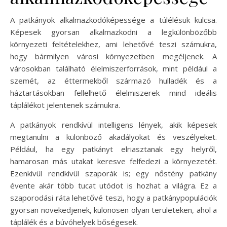
A patkányok alkalmazkodóképessége a túlélésük kulcsa.
Képesek gyorsan alkalmazkodni a legkülönbözőbb
környezeti feltételekhez, ami lehetővé teszi számukra,
hogy bármilyen városi környezetben megéljenek. A
városokban található élelmiszerforrások, mint például a
szemét, az éttermekből származó hulladék és a
háztartásokban fellelhető élelmiszerek mind ideális
táplálékot jelentenek számukra.
A patkányok rendkívül intelligens lények, akik képesek
megtanulni a különböző akadályokat és veszélyeket.
Például, ha egy patkányt elriasztanak egy helyről,
hamarosan más utakat keresve felfedezi a környezetét.
Ezenkívül rendkívül szaporák is; egy nőstény patkány
évente akár több tucat utódot is hozhat a világra. Ez a
szaporodási ráta lehetővé teszi, hogy a patkánypopulációk
gyorsan növekedjenek, különösen olyan területeken, ahol a
táplálék és a búvóhelyek bőségesek.