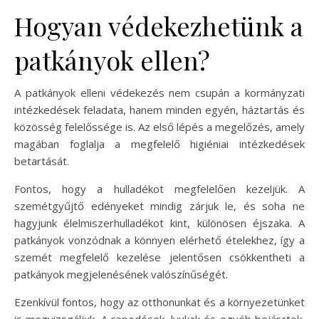
Hogyan védekezhetünk a
patkányok ellen?
A patkányok elleni védekezés nem csupán a kormányzati
intézkedések feladata, hanem minden egyén, háztartás és
közösség felelőssége is. Az első lépés a megelőzés, amely
magában foglalja a megfelelő higiéniai intézkedések
betartását.
Fontos, hogy a hulladékot megfelelően kezeljük. A
szemétgyűjtő edényeket mindig zárjuk le, és soha ne
hagyjunk élelmiszerhulladékot kint, különösen éjszaka. A
patkányok vonzódnak a könnyen elérhető ételekhez, így a
szemét megfelelő kezelése jelentősen csökkentheti a
patkányok megjelenésének valószínűségét.
Ezenkívül fontos, hogy az otthonunkat és a környezetünket
is megvizsgáljuk. A repedések, lyukak és egyéb bejáratok,