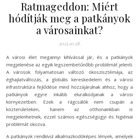
Ratmageddon: Miért
hódítják meg a patkányok
a városainkat?
2025.10.28.
A városi élet megannyi kihívással jár, és a patkányok
megjelenése az egyik legszembetűnőbb problémát jelenti.
A városok folyamatosan változó ökoszisztémája, az
éghajlatváltozás, a globális kereskedelem és a városi
infrastruktúra fejlődése mind hozzájárulnak ahhoz, hogy a
patkányok egyre inkább eluralkodjanak a városi
környezetben. Ezek a rágcsálók nem csupán a
közterületeken, hanem az otthonainkban is
megjelenhetnek, ezzel számos egészségügyi és higiéniai
problémát okozva.
A patkányok rendkívül alkalmazkodóképes lények, amelyek