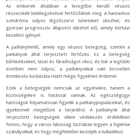
Az emberek általában a levegőbe kerülő vírusos
részecskék belélegzésével fertőződnek meg. A hantavírus
szindróma súlyos légzőszervi tüneteket okozhat, és
gyorsan progresszív állapotot idézhet elő, amely kórházi
kezelést igényel.
A patkányhimlő, amely egy vírusos betegség, szintén a
patkányok által terjesztett fertőzés. Ez a betegség
bőrkiütéseket, lázat és fáradtságot okoz, és bár a legtöbb
esetben nem súlyos, a patkányokkal való közvetlen
érintkezés kockázata miatt mégis figyelmet érdemel.
Ezek a betegségek nemcsak az egyénekre, hanem a
közösségekre is hatással vannak. Az egészségügyi
hatóságok folyamatosan figyelik a patkánypopulációkat, és
igyekeznek megelőzni a terjedést. A patkányok által
terjesztett betegségek elleni védekezés érdekében
fontos, hogy a városi lakosság tisztában legyen a higiéniai
szabályokkal, és hogy megfelelően kezeljék a hulladékot.