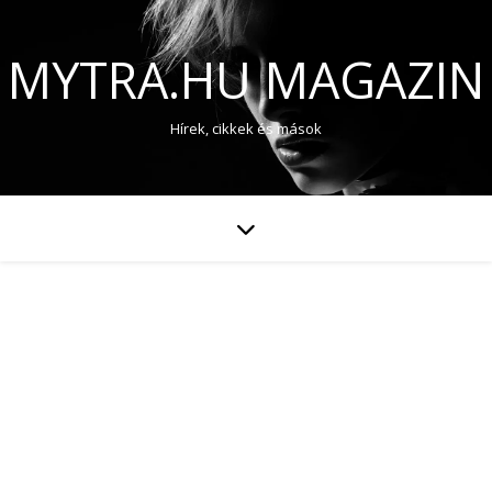
MYTRA.HU MAGAZIN
Hírek, cikkek és mások