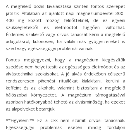
A megfelelő dózis kiválasztása szintén fontos szerepet
játszik. Általában az ajánlott napi magnéziumbevitel 300-
400 mg között mozog felnőtteknél, de ez egyéni
szükségletektől és életmódtól függően változhat.
Érdemes szakértő vagy orvos tanácsát kérni a megfelelő
adagolásról, különösen, ha valaki más gyógyszereket is
szed vagy egészségügyi problémái vannak.
Fontos megjegyezni, hogy a magnézium kiegészítők
szedése nem helyettesíti az egészséges életmódot és az
alvástechnikai szokásokat. A jó alvás érdekében célszerű
rendszeresen pihenési rituálékat kialakítani, kerülni a
koffeint és az alkoholt, valamint biztosítani a megfelelő
hálószobai környezetet. A magnézium támogatásával
azonban hatékonyabbá tehető az alvásminőség, ha ezeket
az alapelveket betartjuk.
**Figyelem:** Ez a cikk nem számít orvosi tanácsnak.
Egészségügyi problémák esetén mindig forduljon