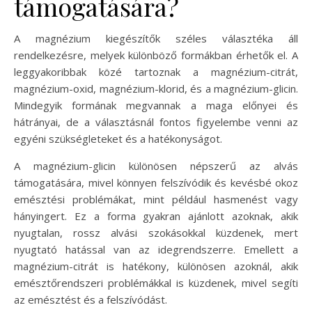
támogatására?
A magnézium kiegészítők széles választéka áll
rendelkezésre, melyek különböző formákban érhetők el. A
leggyakoribbak közé tartoznak a magnézium-citrát,
magnézium-oxid, magnézium-klorid, és a magnézium-glicin.
Mindegyik formának megvannak a maga előnyei és
hátrányai, de a választásnál fontos figyelembe venni az
egyéni szükségleteket és a hatékonyságot.
A magnézium-glicin különösen népszerű az alvás
támogatására, mivel könnyen felszívódik és kevésbé okoz
emésztési problémákat, mint például hasmenést vagy
hányingert. Ez a forma gyakran ajánlott azoknak, akik
nyugtalan, rossz alvási szokásokkal küzdenek, mert
nyugtató hatással van az idegrendszerre. Emellett a
magnézium-citrát is hatékony, különösen azoknál, akik
emésztőrendszeri problémákkal is küzdenek, mivel segíti
az emésztést és a felszívódást.