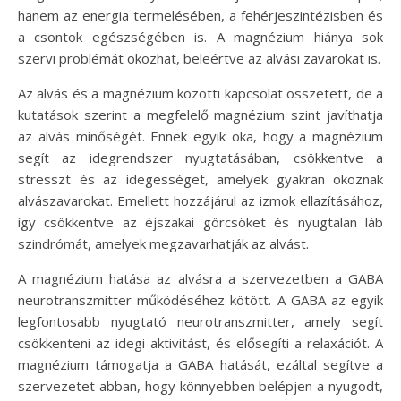
hanem az energia termelésében, a fehérjeszintézisben és
a csontok egészségében is. A magnézium hiánya sok
szervi problémát okozhat, beleértve az alvási zavarokat is.
Az alvás és a magnézium közötti kapcsolat összetett, de a
kutatások szerint a megfelelő magnézium szint javíthatja
az alvás minőségét. Ennek egyik oka, hogy a magnézium
segít az idegrendszer nyugtatásában, csökkentve a
stresszt és az idegességet, amelyek gyakran okoznak
alvászavarokat. Emellett hozzájárul az izmok ellazításához,
így csökkentve az éjszakai görcsöket és nyugtalan láb
szindrómát, amelyek megzavarhatják az alvást.
A magnézium hatása az alvásra a szervezetben a GABA
neurotranszmitter működéséhez kötött. A GABA az egyik
legfontosabb nyugtató neurotranszmitter, amely segít
csökkenteni az idegi aktivitást, és elősegíti a relaxációt. A
magnézium támogatja a GABA hatását, ezáltal segítve a
szervezetet abban, hogy könnyebben belépjen a nyugodt,