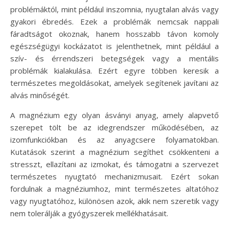
problémáktól, mint például inszomnia, nyugtalan alvás vagy
gyakori ébredés. Ezek a problémák nemcsak nappali
fáradtságot okoznak, hanem hosszabb távon komoly
egészségügyi kockázatot is jelenthetnek, mint például a
szív- és érrendszeri betegségek vagy a mentális
problémák kialakulása. Ezért egyre többen keresik a
természetes megoldásokat, amelyek segítenek javítani az
alvás minőségét.
A magnézium egy olyan ásványi anyag, amely alapvető
szerepet tölt be az idegrendszer működésében, az
izomfunkciókban és az anyagcsere folyamatokban.
Kutatások szerint a magnézium segíthet csökkenteni a
stresszt, ellazítani az izmokat, és támogatni a szervezet
természetes nyugtató mechanizmusait. Ezért sokan
fordulnak a magnéziumhoz, mint természetes altatóhoz
vagy nyugtatóhoz, különösen azok, akik nem szeretik vagy
nem tolerálják a gyógyszerek mellékhatásait.