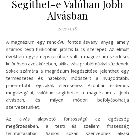
Segíthet-e Valóban Jobb
Alvásban
2025.11.18.
A magnézium egy rendkívül fontos ásványi anyag, amely
számos testi funkcióban játszik kulcs szerepet. Az elmúlt
években egyre népszerűbbé vált a magnézium szedése,
különösen azok körében, akik alvási problémákkal küzdenek.
Sokak számára a magnézium kiegészítése jelenthet egy
természetes és hatékony módszert a nyugodtabb,
pihentetőbb éjszakák eléréséhez. Azonban érdemes
megvizsgálni, valóban segíthet-e a magnézium a jobb
alvásban, és milyen módon befolyásolhatja
szervezetünket.
Az alvás alapvető fontosságú az egészség
megőrzésében, a testi és szellemi frissesség
fenntartásában. Sajnos sokan szenvednek alvási