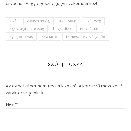
orvoshoz vagy egészségügyi szakemberhez!
alvás
alvásminőség
alvászavar
egészség
egészségtudatosság
kiegészítők
magnézium
nyugodt alvás
relaxáció
természetes gyógymód
SZÓLJ HOZZÁ
Az e-mail címet nem tesszük közzé.
A kötelező mezőket
*
karakterrel jelöltük
Név
*