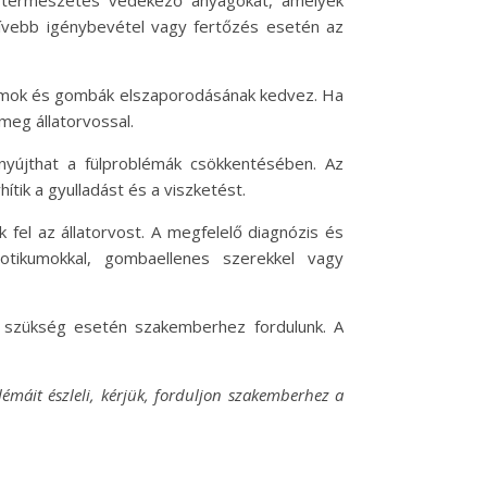
nzívebb igénybevétel vagy fertőzés esetén az
ériumok és gombák elszaporodásának kedvez. Ha
meg állatorvossal.
 nyújthat a fülproblémák csökkentésében. Az
tik a gyulladást és a viszketést.
 fel az állatorvost. A megfelelő diagnózis és
iotikumokkal, gombaellenes szerekkel vagy
és szükség esetén szakemberhez fordulunk. A
lémáit észleli, kérjük, forduljon szakemberhez a