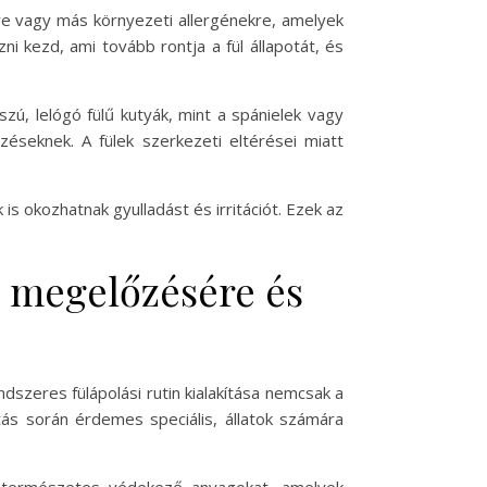
enre vagy más környezeti allergénekre, amelyek
zni kezd, ami tovább rontja a fül állapotát, és
szú, lelógó fülű kutyák, mint a spánielek vagy
őzéseknek. A fülek szerkezeti eltérései miatt
s okozhatnak gyulladást és irritációt. Ezek az
 megelőzésére és
zeres fülápolási rutin kialakítása nemcsak a
ítás során érdemes speciális, állatok számára
ja a természetes védekező anyagokat, amelyek