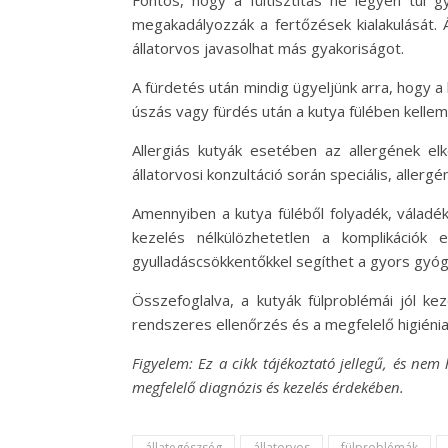
megakadályozzák a fertőzések kialakulását. 
állatorvos javasolhat más gyakoriságot.
A fürdetés után mindig ügyeljünk arra, hogy 
úszás vagy fürdés után a kutya fülében kellem
Allergiás kutyák esetében az allergének el
állatorvosi konzultáció során speciális, alle
Amennyiben a kutya füléből folyadék, váladék
kezelés nélkülözhetetlen a komplikációk 
gyulladáscsökkentőkkel segíthet a gyors gyóg
Összefoglalva, a kutyák fülproblémái jól k
rendszeres ellenőrzés és a megfelelő higiénia
Figyelem: Ez a cikk tájékoztató jellegű, és nem
megfelelő diagnózis és kezelés érdekében.
állategészség
állatorvos
fülproblémák