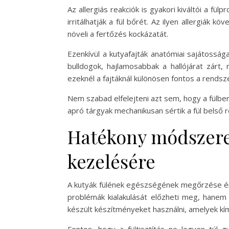
Az allergiás reakciók is gyakori kiváltói a f
irritálhatják a fül bőrét. Az ilyen allergiák 
növeli a fertőzés kockázatát.
Ezenkívül a kutyafajták anatómiai sajátossága
bulldogok, hajlamosabbak a hallójárat zárt, 
ezeknél a fajtáknál különösen fontos a rendsze
Nem szabad elfelejteni azt sem, hogy a fülben
apró tárgyak mechanikusan sértik a fül belső 
Hatékony módszere
kezelésére
A kutyák fülének egészségének megőrzése érd
problémák kialakulását előzheti meg, hanem s
készült készítményeket használni, amelyek kímé
Fontos, hogy a fültisztítás ne legyen túl g