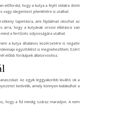
n előfordul, hogy a kutya a fejét oldalra dönti
s vagy idegentest jelenlétére is utalhat.
 érzékeny tapintásra, ami fájdalmat okozhat az
s arra, hogy a kutyának orvosi ellátásra van
-mind a fertőzés súlyosságára utalhat.
nem a kutya általános közérzetére is negatív
ndennapi együttélést is megnehezítheti. Ezért
nél előbb forduljunk állatorvoshoz.
ál
anaszokat. Az egyik leggyakoribb kiváltó ok a
yezetet kedvelik, amely könnyen kialakulhat a
s, hogy a fül mindig száraz maradjon. A nem