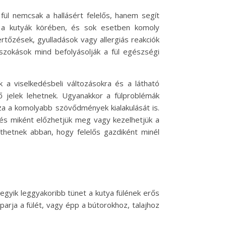
fül nemcsak a hallásért felelős, hanem segít
k a kutyák körében, és sok esetben komoly
rtőzések, gyulladások vagy allergiás reakciók
 szokások mind befolyásolják a fül egészségi
k a viselkedésbeli változásokra és a látható
tő jelek lehetnek. Ugyanakkor a fülproblémák
za a komolyabb szövődmények kialakulását is.
 és miként előzhetjük meg vagy kezelhetjük a
thetnek abban, hogy felelős gazdiként minél
egyik leggyakoribb tünet a kutya fülének erős
arja a fülét, vagy épp a bútorokhoz, talajhoz