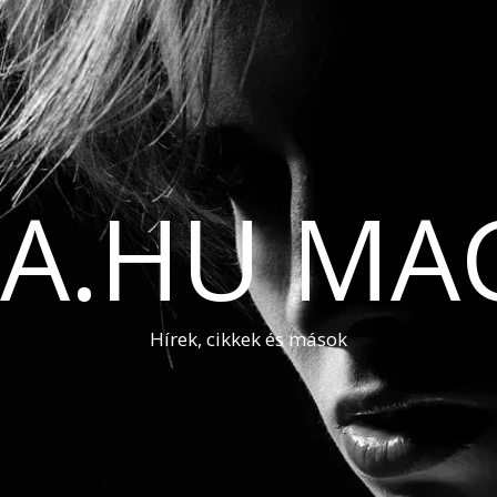
A.HU MA
Hírek, cikkek és mások