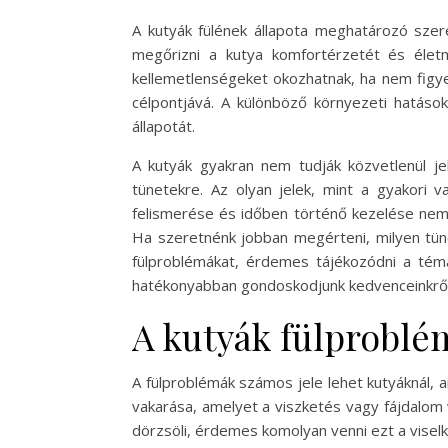
A kutyák fülének állapota meghatározó szere
megőrizni a kutya komfortérzetét és élet
kellemetlenségeket okozhatnak, ha nem figyel
célpontjává. A különböző környezeti hatások
állapotát.
A kutyák gyakran nem tudják közvetlenül jel
tünetekre. Az olyan jelek, mint a gyakori v
felismerése és időben történő kezelése nemc
Ha szeretnénk jobban megérteni, milyen tüne
fülproblémákat, érdemes tájékozódni a té
hatékonyabban gondoskodjunk kedvenceinkről
A kutyák fülproblé
A fülproblémák számos jele lehet kutyáknál, 
vakarása, amelyet a viszketés vagy fájdalom 
dörzsöli, érdemes komolyan venni ezt a visel