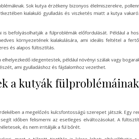
ülproblémáknak. Sok kutya érzékeny bizonyos élelmiszerekre, poll
következtében kialakuló gyulladás és viszketés miatt a kutya vakaró
i is befolyásolhatják a fülproblémák előfordulását. Például a hos
nedves környezetének kialakulására, ami ideális feltétel a fert
res és alapos fültisztítás.
 elhelyezkedő idegentestek, például növényi szálak vagy bogarak i
részét, ami gyulladáshoz és fájdalomhoz vezethet.
k a kutyák fülproblémáinak
ekében a megelőzés kulcsfontosságú szerepet játszik. Egy rends
egít időben felismerni az esetleges elváltozásokat. A fültiszt
letesek, és nem irritálják a fül bőrét.
yakori, mert a túlzott tisztítás is káros lehet: eltávolíthat