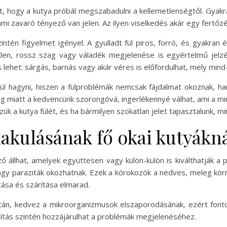
hat, hogy a kutya próbál megszabadulni a kellemetlenségtől. Gyakra
lami zavaró tényező van jelen. Az ilyen viselkedés akár egy fertőzé
ntén figyelmet igényel. A gyulladt fül piros, forró, és gyakran
etlen, rossz szag vagy váladék megjelenése is egyértelmű jelzé
s lehet: sárgás, barnás vagy akár véres is előfordulhat, mely mind
ül hagyni, hiszen a fülproblémák nemcsak fájdalmat okoznak, ha
ég miatt a kedvencünk szorongóvá, ingerlékennyé válhat, ami a mi
ük a kutya fülét, és ha bármilyen szokatlan jelet tapasztalunk, mi
lakulásának fő okai kutyákn
állhat, amelyek együttesen vagy külön-külön is kiválthatják a p
gy paraziták okozhatnak. Ezek a kórokozók a nedves, meleg körn
ítása és szárítása elmarad.
tán, kedvez a mikroorganizmusok elszaporodásának, ezért fonto
sztítás szintén hozzájárulhat a problémák megjelenéséhez.