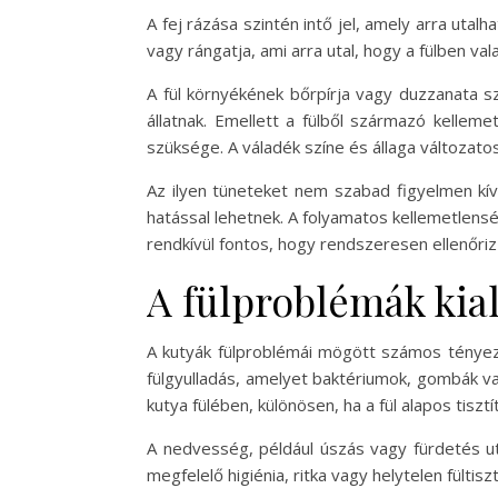
A fej rázása szintén intő jel, amely arra utal
vagy rángatja, ami arra utal, hogy a fülben va
A fül környékének bőrpírja vagy duzzanata szi
állatnak. Emellett a fülből származó kellem
szüksége. A váladék színe és állaga változato
Az ilyen tüneteket nem szabad figyelmen kív
hatással lehetnek. A folyamatos kellemetlens
rendkívül fontos, hogy rendszeresen ellenőrizz
A fülproblémák kia
A kutyák fülproblémái mögött számos tényező 
fülgyulladás, amelyet baktériumok, gombák va
kutya fülében, különösen, ha a fül alapos tiszt
A nedvesség, például úszás vagy fürdetés u
megfelelő higiénia, ritka vagy helytelen fülti