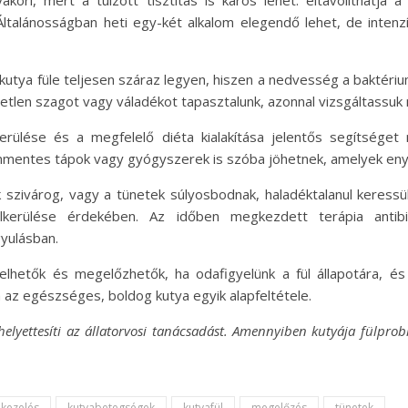
Általánosságban heti egy-két alkalom elegendő lehet, de inte
a kutya füle teljesen száraz legyen, hiszen a nedvesség a bakt
etlen szagot vagy váladékot tapasztalunk, azonnal vizsgáltassuk 
kerülése és a megfelelő diéta kialakítása jelentős segítséget
rgénmentes tápok vagy gyógyszerek is szóba jöhetnek, amelyek enyhí
 szivárog, vagy a tünetek súlyosbodnak, haladéktalanul keressük
elkerülése érdekében. Az időben megkezdett terápia antib
yulásban.
ezelhetők és megelőzhetők, ha odafigyelünk a fül állapotára, 
 az egészséges, boldog kutya egyik alapfeltétele.
 helyettesíti az állatorvosi tanácsadást. Amennyiben kutyája fülprob
kezelés
kutyabetegségek
kutyafül
megelőzés
tünetek