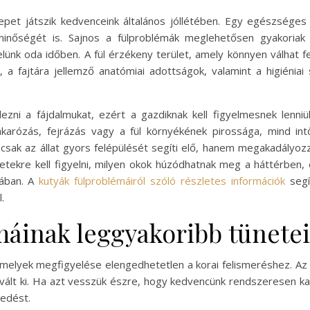
pet játszik kedvenceink általános jóllétében. Egy egészséges 
minőségét is. Sajnos a fülproblémák meglehetősen gyakoria
ünk oda időben. A fül érzékeny terület, amely könnyen válhat fe
, a fajtára jellemző anatómiai adottságok, valamint a higiéniai
ezni a fájdalmukat, ezért a gazdiknak kell figyelmesnek lenniü
akarózás, fejrázás vagy a fül környékének pirossága, mind in
sak az állat gyors felépülését segíti elő, hanem megakadályoz
tekre kell figyelni, milyen okok húzódhatnak meg a háttérben,
mában. A
kutyák fülproblémáiról szóló részletes információk
segí
.
máinak leggyakoribb tünetei
amelyek megfigyelése elengedhetetlen a korai felismeréshez. Az 
vált ki. Ha azt vesszük észre, hogy kedvencünk rendszeresen kap
kedést.