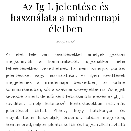
Az Ig L jelentése és
használata a mindennapi
életben
2025.12.18.
Az élet tele van rövidítésekkel, amelyek gyakran
megkönnyítik a kommunikációt, ugyanakkor néha
félreértésekhez vezethetnek, ha nem ismerjük pontos
jelentésüket vagy használatukat. Az ilyen rövidítések
megjelennek a mindennapi beszédben, az online
kommunikációban, sőt a szakmai szövegekben is. Az egyik
kevésbé ismert, de időnként felbukkanó kifejezés az „Ig L”
rövidítés, amely különböző kontextusokban más-más
jelentéssel bírhat. Ahhoz, hogy hatékonyan és
magabiztosan használjuk, érdemes jobban megérteni,
honnan ered, milyen jelentéssel bír és hogyan alkalmazható