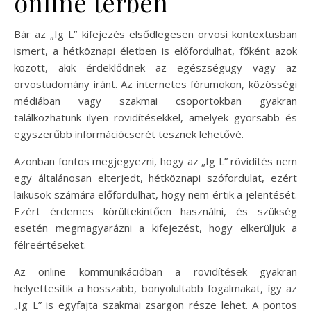
online térben
Bár az „Ig L” kifejezés elsődlegesen orvosi kontextusban
ismert, a hétköznapi életben is előfordulhat, főként azok
között, akik érdeklődnek az egészségügy vagy az
orvostudomány iránt. Az internetes fórumokon, közösségi
médiában vagy szakmai csoportokban gyakran
találkozhatunk ilyen rövidítésekkel, amelyek gyorsabb és
egyszerűbb információcserét tesznek lehetővé.
Azonban fontos megjegyezni, hogy az „Ig L” rövidítés nem
egy általánosan elterjedt, hétköznapi szófordulat, ezért
laikusok számára előfordulhat, hogy nem értik a jelentését.
Ezért érdemes körültekintően használni, és szükség
esetén megmagyarázni a kifejezést, hogy elkerüljük a
félreértéseket.
Az online kommunikációban a rövidítések gyakran
helyettesítik a hosszabb, bonyolultabb fogalmakat, így az
„Ig L” is egyfajta szakmai zsargon része lehet. A pontos