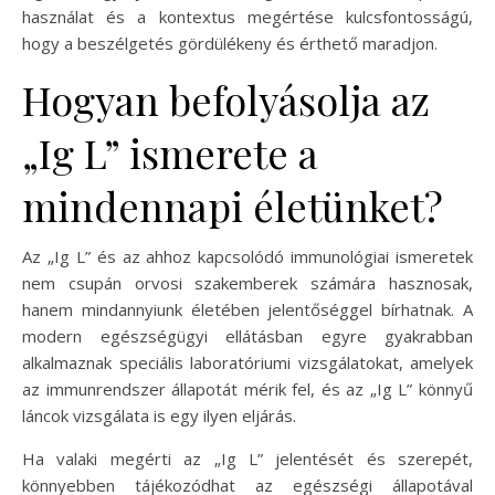
használat és a kontextus megértése kulcsfontosságú,
hogy a beszélgetés gördülékeny és érthető maradjon.
Hogyan befolyásolja az
„Ig L” ismerete a
mindennapi életünket?
Az „Ig L” és az ahhoz kapcsolódó immunológiai ismeretek
nem csupán orvosi szakemberek számára hasznosak,
hanem mindannyiunk életében jelentőséggel bírhatnak. A
modern egészségügyi ellátásban egyre gyakrabban
alkalmaznak speciális laboratóriumi vizsgálatokat, amelyek
az immunrendszer állapotát mérik fel, és az „Ig L” könnyű
láncok vizsgálata is egy ilyen eljárás.
Ha valaki megérti az „Ig L” jelentését és szerepét,
könnyebben tájékozódhat az egészségi állapotával