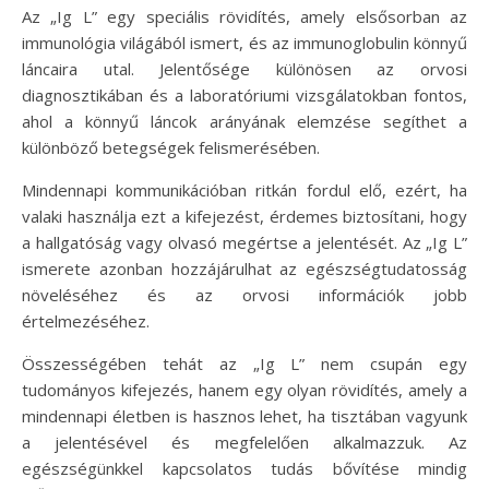
Az „Ig L” egy speciális rövidítés, amely elsősorban az
immunológia világából ismert, és az immunoglobulin könnyű
láncaira utal. Jelentősége különösen az orvosi
diagnosztikában és a laboratóriumi vizsgálatokban fontos,
ahol a könnyű láncok arányának elemzése segíthet a
különböző betegségek felismerésében.
Mindennapi kommunikációban ritkán fordul elő, ezért, ha
valaki használja ezt a kifejezést, érdemes biztosítani, hogy
a hallgatóság vagy olvasó megértse a jelentését. Az „Ig L”
ismerete azonban hozzájárulhat az egészségtudatosság
növeléséhez és az orvosi információk jobb
értelmezéséhez.
Összességében tehát az „Ig L” nem csupán egy
tudományos kifejezés, hanem egy olyan rövidítés, amely a
mindennapi életben is hasznos lehet, ha tisztában vagyunk
a jelentésével és megfelelően alkalmazzuk. Az
egészségünkkel kapcsolatos tudás bővítése mindig