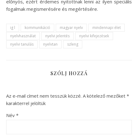
előnyös, ezért érdemes nyitottnak lenni az ilyen speciális
fogalmak megismerésére és megértésére.
ig l
kommunikáció
magyar nyelv
mindennapi élet
nyelvhasználat
nyelvi jelentés
nyelvi kifejezések
nyelvi tanulás
nyelvtan
szleng
SZÓLJ HOZZÁ
Az e-mail címet nem tesszük közzé.
A kötelező mezőket
*
karakterrel jelöltük
Név
*