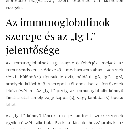
előforduló magyarázat, ezért érdemes ezt kiemelten
vizsgálni.
Az immunoglobulinok
szerepe és az „Ig L”
jelentősége
Az immunoglobulinok (Ig) alapvető fehérjék, melyek az
immunrendszer védekező mechanizmusában vesznek
részt. Különböző típusuk létezik, például IgA, IgG, IgM,
amelyek különböző szerepet töltenek be a fertőzések
leküzdésében. Az „Ig L” pedig az immunoglobulin könnyű
láncára utal, amely vagy kappa (κ), vagy lambda (λ) típusú
lehet.
Az „Ig L” könnyű láncok a teljes antitest szerkezetének
egyik részét alkotják. Ezek a láncok hozzájárulnak az