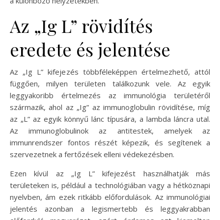
a különböző helyzetekben.
Az „Ig L” rövidítés
eredete és jelentése
Az „Ig L” kifejezés többféleképpen értelmezhető, attól
függően, milyen területen találkozunk vele. Az egyik
leggyakoribb értelmezés az immunológia területéről
származik, ahol az „Ig” az immunoglobulin rövidítése, míg
az „L” az egyik könnyű lánc típusára, a lambda láncra utal.
Az immunoglobulinok az antitestek, amelyek az
immunrendszer fontos részét képezik, és segítenek a
szervezetnek a fertőzések elleni védekezésben.
Ezen kívül az „Ig L” kifejezést használhatják más
területeken is, például a technológiában vagy a hétköznapi
nyelvben, ám ezek ritkább előfordulások. Az immunológiai
jelentés azonban a legismertebb és leggyakrabban