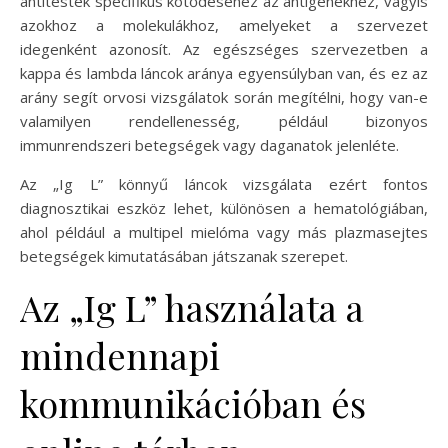
antitestek specifikus kötődéséhez az antigénekhez, vagyis
azokhoz a molekulákhoz, amelyeket a szervezet
idegenként azonosít. Az egészséges szervezetben a
kappa és lambda láncok aránya egyensúlyban van, és ez az
arány segít orvosi vizsgálatok során megítélni, hogy van-e
valamilyen rendellenesség, például bizonyos
immunrendszeri betegségek vagy daganatok jelenléte.
Az „Ig L” könnyű láncok vizsgálata ezért fontos
diagnosztikai eszköz lehet, különösen a hematológiában,
ahol például a multipel mielóma vagy más plazmasejtes
betegségek kimutatásában játszanak szerepet.
Az „Ig L” használata a
mindennapi
kommunikációban és