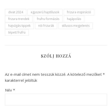
divat 2024
egyszerű hajstílusok
frizura inspiráció
frizura trendek
frufru formázás
hajápolás
hajvágás tippek
női frizurák
stílusos megjelenés
tépett frufru
SZÓLJ HOZZÁ
Az e-mail címet nem tesszük közzé.
A kötelező mezőket
*
karakterrel jelöltük
Név
*