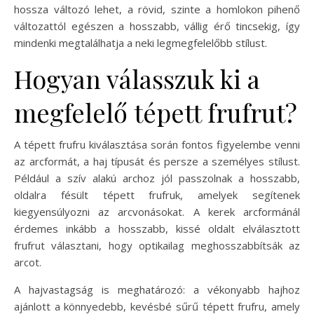
hossza változó lehet, a rövid, szinte a homlokon pihenő
változattól egészen a hosszabb, vállig érő tincsekig, így
mindenki megtalálhatja a neki legmegfelelőbb stílust.
Hogyan válasszuk ki a
megfelelő tépett frufrut?
A tépett frufru kiválasztása során fontos figyelembe venni
az arcformát, a haj típusát és persze a személyes stílust.
Például a szív alakú archoz jól passzolnak a hosszabb,
oldalra fésült tépett frufruk, amelyek segítenek
kiegyensúlyozni az arcvonásokat. A kerek arcformánál
érdemes inkább a hosszabb, kissé oldalt elválasztott
frufrut választani, hogy optikailag meghosszabbítsák az
arcot.
A hajvastagság is meghatározó: a vékonyabb hajhoz
ajánlott a könnyedebb, kevésbé sűrű tépett frufru, amely