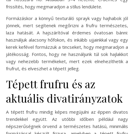
frissítés, hogy megmaradjon a stílus lendülete.
Formázáskor a könnyű texturáló sprayk vagy hajhabok jól
jönnek, mert segítenek megőrizni a frufru természetes,
laza hatását. A hajszárítóval érdemes óvatosan bánni:
használjuk alacsony hőfokon, és inkább ujjainkkal vagy egy
kerek kefével formázzuk a tincseket, hogy megmaradjon a
játékosság. Fontos, hogy ne használjunk túl sok hajlakkot
vagy nehezebb termékeket, mert ezek elnehezíthetik a
frufrut, és elveszhet a tépett jelleg.
Tépett frufru és az
aktuális divatirányzatok
A tépett frufru mindig képes megújulni az éppen divatos
trendekkel együtt. Az utóbbi időben például nagy
népszerűségnek örvend a természetes hatású, minimális
formázással készült frizura, amelyben a tépett frufru