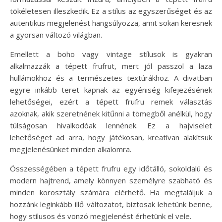
tökéletesen illeszkedik. Ez a stílus az egyszerűséget és az
autentikus megjelenést hangsúlyozza, amit sokan keresnek
a gyorsan változó világban.
Emellett a boho vagy vintage stílusok is gyakran
alkalmazzák a tépett frufrut, mert jól passzol a laza
hullámokhoz és a természetes textúrákhoz. A divatban
egyre inkább teret kapnak az egyéniség kifejezésének
lehetőségei, ezért a tépett frufru remek választás
azoknak, akik szeretnének kitűnni a tömegből anélkül, hogy
túlságosan hivalkodóak lennének. Ez a hajviselet
lehetőséget ad arra, hogy játékosan, kreatívan alakítsuk
megjelenésünket minden alkalomra.
Összességében a tépett frufru egy időtálló, sokoldalú és
modern hajtrend, amely könnyen személyre szabható és
minden korosztály számára elérhető. Ha megtaláljuk a
hozzánk leginkább illő változatot, biztosak lehetünk benne,
hogy stílusos és vonzó megjelenést érhetünk el vele.