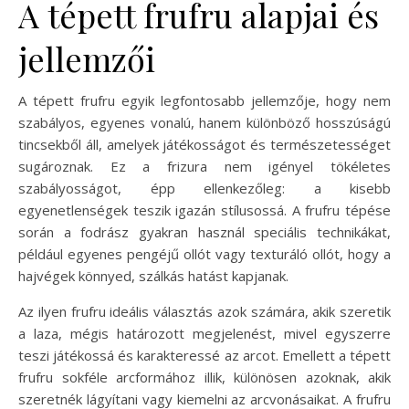
A tépett frufru alapjai és
jellemzői
A tépett frufru egyik legfontosabb jellemzője, hogy nem
szabályos, egyenes vonalú, hanem különböző hosszúságú
tincsekből áll, amelyek játékosságot és természetességet
sugároznak. Ez a frizura nem igényel tökéletes
szabályosságot, épp ellenkezőleg: a kisebb
egyenetlenségek teszik igazán stílusossá. A frufru tépése
során a fodrász gyakran használ speciális technikákat,
például egyenes pengéjű ollót vagy texturáló ollót, hogy a
hajvégek könnyed, szálkás hatást kapjanak.
Az ilyen frufru ideális választás azok számára, akik szeretik
a laza, mégis határozott megjelenést, mivel egyszerre
teszi játékossá és karakteressé az arcot. Emellett a tépett
frufru sokféle arcformához illik, különösen azoknak, akik
szeretnék lágyítani vagy kiemelni az arcvonásaikat. A frufru