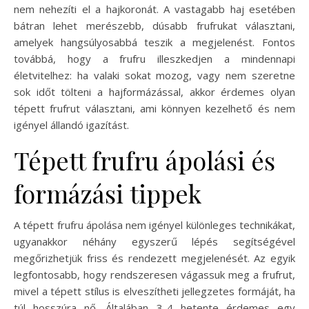
nem nehezíti el a hajkoronát. A vastagabb haj esetében
bátran lehet merészebb, dúsabb frufrukat választani,
amelyek hangsúlyosabbá teszik a megjelenést. Fontos
továbbá, hogy a frufru illeszkedjen a mindennapi
életvitelhez: ha valaki sokat mozog, vagy nem szeretne
sok időt tölteni a hajformázással, akkor érdemes olyan
tépett frufrut választani, ami könnyen kezelhető és nem
igényel állandó igazítást.
Tépett frufru ápolási és
formázási tippek
A tépett frufru ápolása nem igényel különleges technikákat,
ugyanakkor néhány egyszerű lépés segítségével
megőrizhetjük friss és rendezett megjelenését. Az egyik
legfontosabb, hogy rendszeresen vágassuk meg a frufrut,
mivel a tépett stílus is elveszítheti jellegzetes formáját, ha
túl hosszúra nő. Általában 3-4 hetente érdemes egy