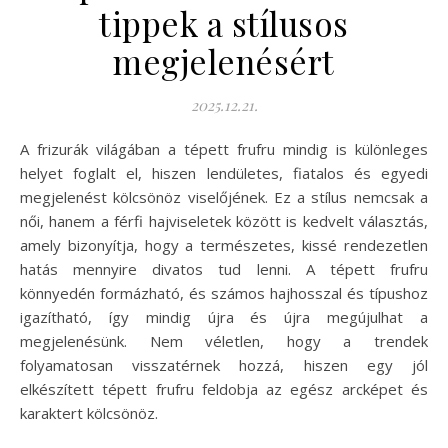
tippek a stílusos
megjelenésért
2025.12.21.
A frizurák világában a tépett frufru mindig is különleges
helyet foglalt el, hiszen lendületes, fiatalos és egyedi
megjelenést kölcsönöz viselőjének. Ez a stílus nemcsak a
női, hanem a férfi hajviseletek között is kedvelt választás,
amely bizonyítja, hogy a természetes, kissé rendezetlen
hatás mennyire divatos tud lenni. A tépett frufru
könnyedén formázható, és számos hajhosszal és típushoz
igazítható, így mindig újra és újra megújulhat a
megjelenésünk. Nem véletlen, hogy a trendek
folyamatosan visszatérnek hozzá, hiszen egy jól
elkészített tépett frufru feldobja az egész arcképet és
karaktert kölcsönöz.