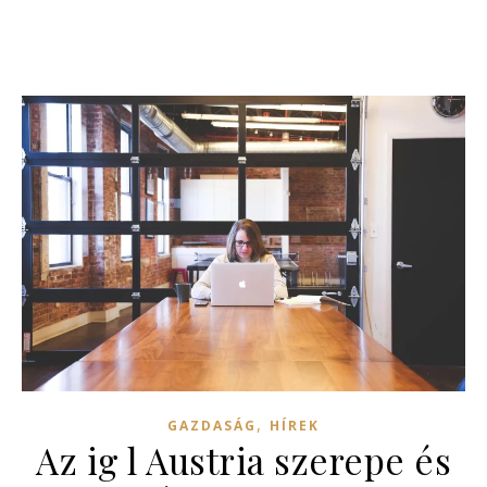
,
GAZDASÁG
HÍREK
Az ig l Austria szerepe és