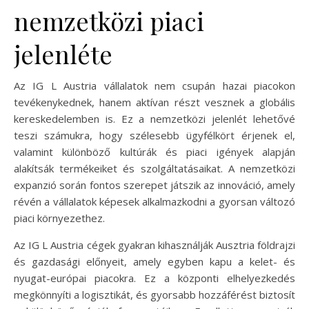
nemzetközi piaci
jelenléte
Az IG L Austria vállalatok nem csupán hazai piacokon
tevékenykednek, hanem aktívan részt vesznek a globális
kereskedelemben is. Ez a nemzetközi jelenlét lehetővé
teszi számukra, hogy szélesebb ügyfélkört érjenek el,
valamint különböző kultúrák és piaci igények alapján
alakítsák termékeiket és szolgáltatásaikat. A nemzetközi
expanzió során fontos szerepet játszik az innováció, amely
révén a vállalatok képesek alkalmazkodni a gyorsan változó
piaci környezethez.
Az IG L Austria cégek gyakran kihasználják Ausztria földrajzi
és gazdasági előnyeit, amely egyben kapu a kelet- és
nyugat-európai piacokra. Ez a központi elhelyezkedés
megkönnyíti a logisztikát, és gyorsabb hozzáférést biztosít