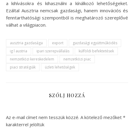
a kihívásokra és kihasználni a kínálkozó lehetőségeket.
Ezáltal Ausztria nemcsak gazdasági, hanem innovációs és
fenntarthatósági szempontból is meghatározó szereplővé
válhat a világpiacon.
ausztria gazdasága
export
gazdasági együttműködés
ig l austria
ipari szerepvállalás
külföldi befektetések
nemzetközi kereskedelem
nemzetközi piac
piaci stratégiák
üzleti lehetőségek
SZÓLJ HOZZÁ
Az e-mail címet nem tesszük közzé.
A kötelező mezőket
*
karakterrel jelöltük