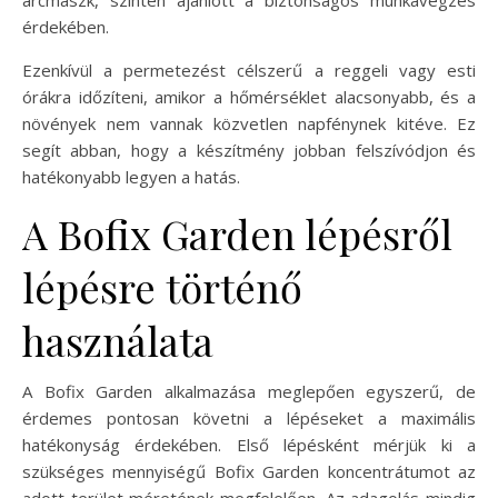
érdekében.
Ezenkívül a permetezést célszerű a reggeli vagy esti
órákra időzíteni, amikor a hőmérséklet alacsonyabb, és a
növények nem vannak közvetlen napfénynek kitéve. Ez
segít abban, hogy a készítmény jobban felszívódjon és
hatékonyabb legyen a hatás.
A Bofix Garden lépésről
lépésre történő
használata
A Bofix Garden alkalmazása meglepően egyszerű, de
érdemes pontosan követni a lépéseket a maximális
hatékonyság érdekében. Első lépésként mérjük ki a
szükséges mennyiségű Bofix Garden koncentrátumot az
adott terület méretének megfelelően. Az adagolás mindig