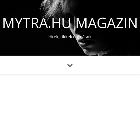
MYTRA.HU MAGAZIN
Hírek, cikkek és mások