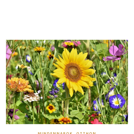
,
MINDENNAPOK
OTTHON