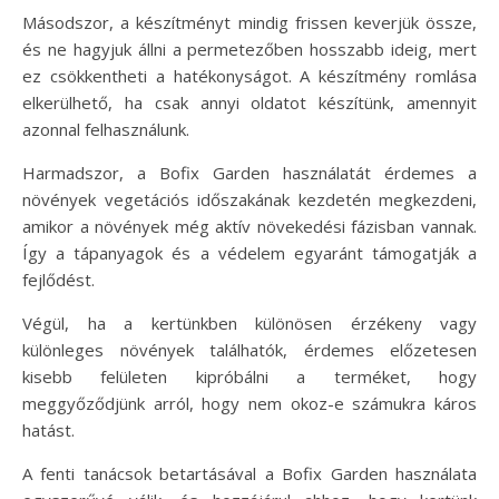
Másodszor, a készítményt mindig frissen keverjük össze,
és ne hagyjuk állni a permetezőben hosszabb ideig, mert
ez csökkentheti a hatékonyságot. A készítmény romlása
elkerülhető, ha csak annyi oldatot készítünk, amennyit
azonnal felhasználunk.
Harmadszor, a Bofix Garden használatát érdemes a
növények vegetációs időszakának kezdetén megkezdeni,
amikor a növények még aktív növekedési fázisban vannak.
Így a tápanyagok és a védelem egyaránt támogatják a
fejlődést.
Végül, ha a kertünkben különösen érzékeny vagy
különleges növények találhatók, érdemes előzetesen
kisebb felületen kipróbálni a terméket, hogy
meggyőződjünk arról, hogy nem okoz-e számukra káros
hatást.
A fenti tanácsok betartásával a Bofix Garden használata