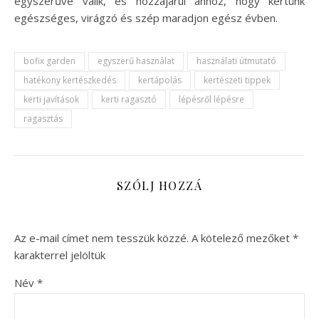
egyszerűvé válik, és hozzájárul ahhoz, hogy kertünk
egészséges, virágzó és szép maradjon egész évben.
bofix garden
egyszerű használat
használati útmutató
hatékony kertészkedés
kertápolás
kertészeti tippek
kerti javítások
kerti ragasztó
lépésről lépésre
ragasztás
SZÓLJ HOZZÁ
Az e-mail címet nem tesszük közzé.
A kötelező mezőket
*
karakterrel jelöltük
Név
*