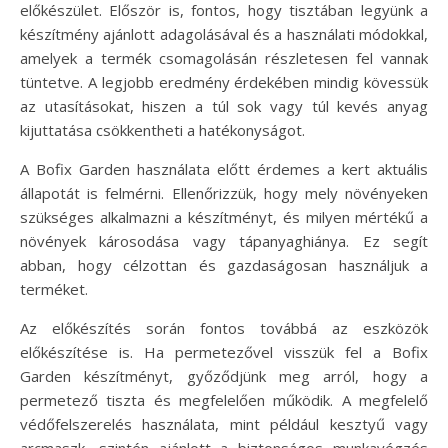
előkészület. Először is, fontos, hogy tisztában legyünk a
készítmény ajánlott adagolásával és a használati módokkal,
amelyek a termék csomagolásán részletesen fel vannak
tüntetve. A legjobb eredmény érdekében mindig kövessük
az utasításokat, hiszen a túl sok vagy túl kevés anyag
kijuttatása csökkentheti a hatékonyságot.
A Bofix Garden használata előtt érdemes a kert aktuális
állapotát is felmérni. Ellenőrizzük, hogy mely növényeken
szükséges alkalmazni a készítményt, és milyen mértékű a
növények károsodása vagy tápanyaghiánya. Ez segít
abban, hogy célzottan és gazdaságosan használjuk a
terméket.
Az előkészítés során fontos továbbá az eszközök
előkészítése is. Ha permetezővel visszük fel a Bofix
Garden készítményt, győződjünk meg arról, hogy a
permetező tiszta és megfelelően működik. A megfelelő
védőfelszerelés használata, mint például kesztyű vagy
arcmaszk, szintén ajánlott a biztonságos munkavégzés