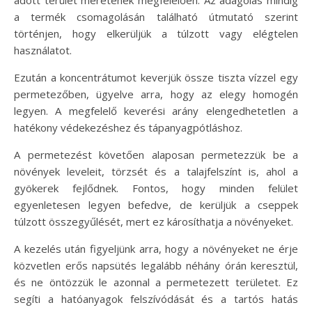
a termék csomagolásán található útmutató szerint
történjen, hogy elkerüljük a túlzott vagy elégtelen
használatot.
Ezután a koncentrátumot keverjük össze tiszta vízzel egy
permetezőben, ügyelve arra, hogy az elegy homogén
legyen. A megfelelő keverési arány elengedhetetlen a
hatékony védekezéshez és tápanyagpótláshoz.
A permetezést követően alaposan permetezzük be a
növények leveleit, törzsét és a talajfelszínt is, ahol a
gyökerek fejlődnek. Fontos, hogy minden felület
egyenletesen legyen befedve, de kerüljük a cseppek
túlzott összegyűlését, mert ez károsíthatja a növényeket.
A kezelés után figyeljünk arra, hogy a növényeket ne érje
közvetlen erős napsütés legalább néhány órán keresztül,
és ne öntözzük le azonnal a permetezett területet. Ez
segíti a hatóanyagok felszívódását és a tartós hatás