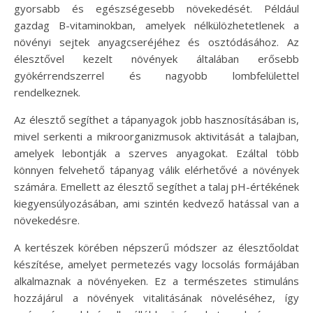
gyorsabb és egészségesebb növekedését. Például
gazdag B-vitaminokban, amelyek nélkülözhetetlenek a
növényi sejtek anyagcseréjéhez és osztódásához. Az
élesztővel kezelt növények általában erősebb
gyökérrendszerrel és nagyobb lombfelülettel
rendelkeznek.
Az élesztő segíthet a tápanyagok jobb hasznosításában is,
mivel serkenti a mikroorganizmusok aktivitását a talajban,
amelyek lebontják a szerves anyagokat. Ezáltal több
könnyen felvehető tápanyag válik elérhetővé a növények
számára. Emellett az élesztő segíthet a talaj pH-értékének
kiegyensúlyozásában, ami szintén kedvező hatással van a
növekedésre.
A kertészek körében népszerű módszer az élesztőoldat
készítése, amelyet permetezés vagy locsolás formájában
alkalmaznak a növényeken. Ez a természetes stimuláns
hozzájárul a növények vitalitásának növeléséhez, így