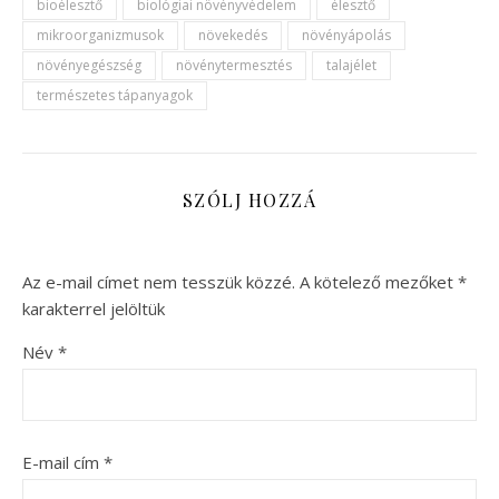
bioélesztő
biológiai növényvédelem
élesztő
mikroorganizmusok
növekedés
növényápolás
növényegészség
növénytermesztés
talajélet
természetes tápanyagok
SZÓLJ HOZZÁ
Az e-mail címet nem tesszük közzé.
A kötelező mezőket
*
karakterrel jelöltük
Név
*
E-mail cím
*