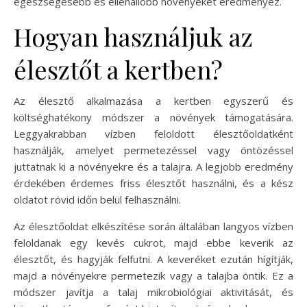
egészségesebb és ellenállóbb növényeket eredményez.
Hogyan használjuk az
élesztőt a kertben?
Az élesztő alkalmazása a kertben egyszerű és
költséghatékony módszer a növények támogatására.
Leggyakrabban vízben feloldott élesztőoldatként
használják, amelyet permetezéssel vagy öntözéssel
juttatnak ki a növényekre és a talajra. A legjobb eredmény
érdekében érdemes friss élesztőt használni, és a kész
oldatot rövid időn belül felhasználni.
Az élesztőoldat elkészítése során általában langyos vízben
feloldanak egy kevés cukrot, majd ebbe keverik az
élesztőt, és hagyják felfutni. A keveréket ezután hígítják,
majd a növényekre permetezik vagy a talajba öntik. Ez a
módszer javítja a talaj mikrobiológiai aktivitását, és