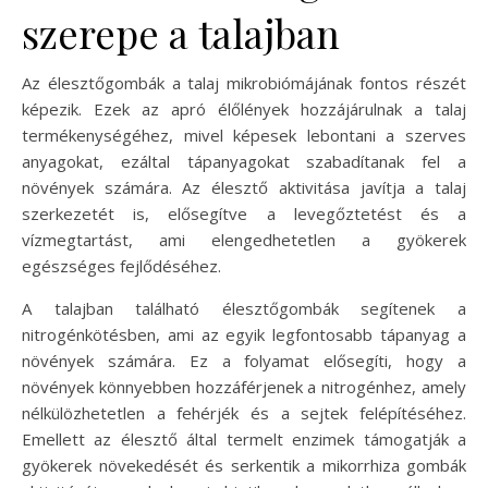
szerepe a talajban
Az élesztőgombák a talaj mikrobiómájának fontos részét
képezik. Ezek az apró élőlények hozzájárulnak a talaj
termékenységéhez, mivel képesek lebontani a szerves
anyagokat, ezáltal tápanyagokat szabadítanak fel a
növények számára. Az élesztő aktivitása javítja a talaj
szerkezetét is, elősegítve a levegőztetést és a
vízmegtartást, ami elengedhetetlen a gyökerek
egészséges fejlődéséhez.
A talajban található élesztőgombák segítenek a
nitrogénkötésben, ami az egyik legfontosabb tápanyag a
növények számára. Ez a folyamat elősegíti, hogy a
növények könnyebben hozzáférjenek a nitrogénhez, amely
nélkülözhetetlen a fehérjék és a sejtek felépítéséhez.
Emellett az élesztő által termelt enzimek támogatják a
gyökerek növekedését és serkentik a mikorrhiza gombák