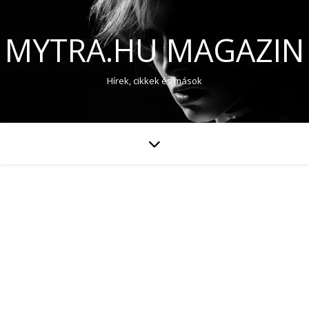
MYTRA.HU MAGAZIN
Hírek, cikkek és mások