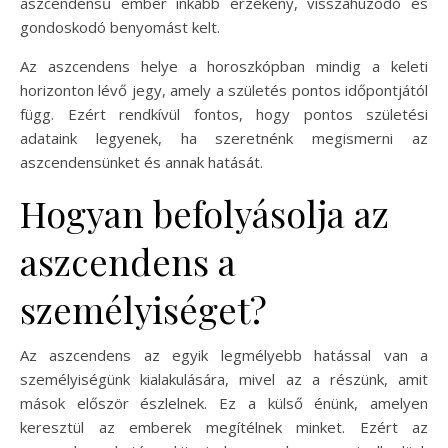
aszcendensű ember inkább érzékeny, visszahúzódó és
gondoskodó benyomást kelt.
Az aszcendens helye a horoszkópban mindig a keleti
horizonton lévő jegy, amely a születés pontos időpontjától
függ. Ezért rendkívül fontos, hogy pontos születési
adataink legyenek, ha szeretnénk megismerni az
aszcendensünket és annak hatását.
Hogyan befolyásolja az
aszcendens a
személyiséget?
Az aszcendens az egyik legmélyebb hatással van a
személyiségünk kialakulására, mivel az a részünk, amit
mások először észlelnek. Ez a külső énünk, amelyen
keresztül az emberek megítélnek minket. Ezért az