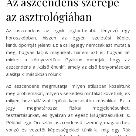
Az aszcendens szerepe
az asztrológiában
Az aszcendens az egyik legfontosabb tényező egy
horoszkópban, hiszen az egyéni születési képlet
kiindulópontját jelenti. Ez a csillagjegy nemcsak azt mutatja
meg, hogyan látjuk magunkat, hanem azt is, hogyan lát
minket a környezetünk. Gyakran mondják, hogy az
aszcendens a „külső énünk”, amely az első benyomásokat
alakítja ki másokban rólunk.
Az aszcendens megmutatja, milyen stílusban közelítünk
meg problémákat, milyen viselkedési mintákat követünk, és
milyen hozzáállással lépünk kapcsolatba másokkal. Ez a
jegy meghatározza fizikai megjelenésünket,
testtartásunkat, és gyakran az egész kisugárzásunkat is.
Például egy Oroszlán aszcendensű személy magabiztos,
vonzó és vezetői képességekkel tűnik ki, míg egy Rák