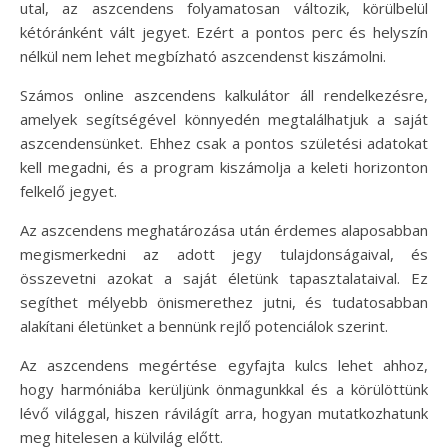
utal, az aszcendens folyamatosan változik, körülbelül
kétóránként vált jegyet. Ezért a pontos perc és helyszín
nélkül nem lehet megbízható aszcendenst kiszámolni.
Számos online aszcendens kalkulátor áll rendelkezésre,
amelyek segítségével könnyedén megtalálhatjuk a saját
aszcendensünket. Ehhez csak a pontos születési adatokat
kell megadni, és a program kiszámolja a keleti horizonton
felkelő jegyet.
Az aszcendens meghatározása után érdemes alaposabban
megismerkedni az adott jegy tulajdonságaival, és
összevetni azokat a saját életünk tapasztalataival. Ez
segíthet mélyebb önismerethez jutni, és tudatosabban
alakítani életünket a bennünk rejlő potenciálok szerint.
Az aszcendens megértése egyfajta kulcs lehet ahhoz,
hogy harmóniába kerüljünk önmagunkkal és a körülöttünk
lévő világgal, hiszen rávilágít arra, hogyan mutatkozhatunk
meg hitelesen a külvilág előtt.