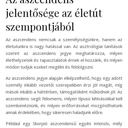
jelentősége az életút
szempontjából
Az aszcendens nemcsak a személyiségünkre, hanem az
életutunkra is nagy hatással van. Az asztrológiai tanítások
szerint az aszcendens jegye meghatározza, milyen
élethelyzetek és tapasztalatok érnek el hozzánk, és milyen
módon tudjuk ezeket megélni és feldolgozni.
Az aszcendens jegye alapján elképzelhető, hogy egy adott
személy inkább vezetői szerepekben érzi jól magát, míg
mások inkább a háttérben, támogatóként működnek jól. Az
aszcendens segít felismerni, milyen típusú kihívásokkal kell
szembenéznünk, és milyen erőforrásokat mozgósíthatunk
annak érdekében, hogy sikeresen haladjunk előre.
Például egy Skorpió aszcendensű egyén intenzív, mély