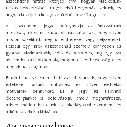
aszcendens hatása kiterjed arra, hogyan viselkedünk
társas helyzetekben, milyen első benyomást keltünk, és
hogyan kezeljük a környezetünkből érkező ingereket.
Az aszcendens jegye befolyásolja az önbizalmunk
mértékét, a kommunikációs stílusunkat és azt, hogy milyen
módon közelítünk meg új embereket vagy helyzeteket.
Például egy Ikrek aszcendensű személy könnyedén és
gyorsan alkalmazkodik, élénk és beszédes, míg egy Bak
aszcendens inkább komoly, megfontolt és felelősségteljes
megjelenést sugároz.
Emellett az aszcendens hatással lehet arra is, hogy milyen
értékeket tartunk fontosnak, és milyen életcélok
motiválnak bennünket. Ez a jegy az alapvető
életenergiánkat is befolyásolja, amely meghatározza,
milyen módon harcolunk az akadályokkal szemben, és
miként kezeljük a kihívásokat.
Az aszcendens