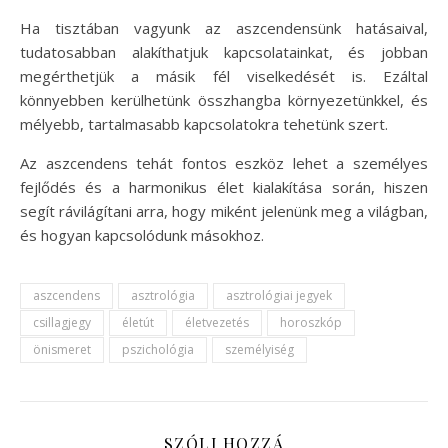
Ha tisztában vagyunk az aszcendensünk hatásaival,
tudatosabban alakíthatjuk kapcsolatainkat, és jobban
megérthetjük a másik fél viselkedését is. Ezáltal
könnyebben kerülhetünk összhangba környezetünkkel, és
mélyebb, tartalmasabb kapcsolatokra tehetünk szert.
Az aszcendens tehát fontos eszköz lehet a személyes
fejlődés és a harmonikus élet kialakítása során, hiszen
segít rávilágítani arra, hogy miként jelenünk meg a világban,
és hogyan kapcsolódunk másokhoz.
aszcendens
asztrológia
asztrológiai jegyek
csillagjegy
életút
életvezetés
horoszkóp
önismeret
pszichológia
személyiség
SZÓLJ HOZZÁ