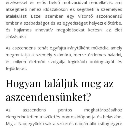
érzésekkel és erős belső motivációval rendelkezik, ami
átsegítheti nehéz időszakokon és segítheti a személyes
átalakulást. Ezzel szemben egy Vízöntő aszcendensű
ember a szabadságot és az egyediséget helyezi előtérbe,
és hajlamos innovatív megoldásokat keresni az élet
kihívásaira.
Az aszcendens tehát egyfajta iránytűként működik, amely
megmutatja a személy számára, merre érdemes haladni,
és milyen életmód szolgálja leginkább boldogságát és
fejlődését.
Hogyan találjuk meg az
aszcendensünket?
Az aszcendens pontos meghatározásához
elengedhetetlen a születés pontos időpontja és helyszíne.
Míg a Napjegyünk csak a születés napján álló csillagjegyre