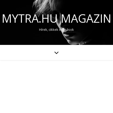
MYTRA.HU MAGAZIN
Hírek, cikkek és mások