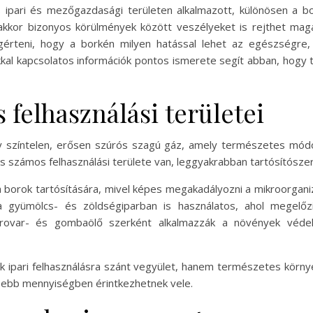
 ipari és mezőgazdasági területen alkalmazott, különösen a
akkor bizonyos körülmények között veszélyeket is rejthet mag
gérteni, hogy a borkén milyen hatással lehet az egészségre,
okkal kapcsolatos információk pontos ismerete segít abban, hog
 felhasználási területei
y színtelen, erősen szúrós szagú gáz, amely természetes módo
s számos felhasználási területe van, leggyakrabban tartósítószer
a borok tartósítására, mivel képes megakadályozni a mikroorgani
 gyümölcs- és zöldségiparban is használatos, ahol megelőzi
ovar- és gombaölő szerként alkalmazzák a növények védel
 ipari felhasználásra szánt vegyület, hanem természetes körny
ebb mennyiségben érintkezhetnek vele.