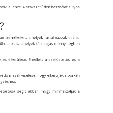
oxikus lehet. A szakszerűtlen használat súlyos
?
yan termékeket, amelyek tartalmazzák ezt az
erülni azokat, amelyek túl magas mennyiségben
es elkerülése. Emellett a szellőztetés és a
édő maszk viselése, hogy elkerüljék a borkén
égzéshez.
tartása segít abban, hogy minimalizáljuk a