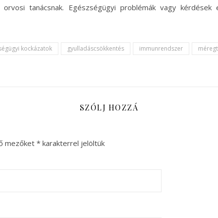
ül orvosi tanácsnak. Egészségügyi problémák vagy kérdések 
ségügyi kockázatok
gyulladáscsökkentés
immunrendszer
méregt
SZÓLJ HOZZÁ
ző mezőket
*
karakterrel jelöltük