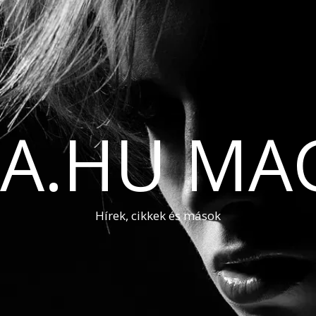
A.HU MA
Hírek, cikkek és mások