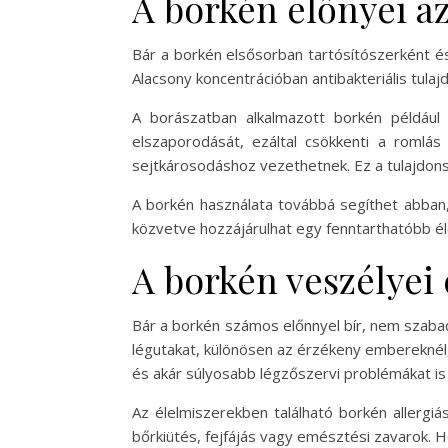
A borkén előnyei a
Bár a borkén elsősorban tartósítószerként és
Alacsony koncentrációban antibakteriális tul
A borászatban alkalmazott borkén például
elszaporodását, ezáltal csökkenti a romlás 
sejtkárosodáshoz vezethetnek. Ez a tulajdon
A borkén használata továbbá segíthet abban, 
közvetve hozzájárulhat egy fenntarthatóbb é
A borkén veszélyei
Bár a borkén számos előnnyel bír, nem szabad
légutakat, különösen az érzékeny embereknél
és akár súlyosabb légzőszervi problémákat is
Az élelmiszerekben található borkén allergiá
bőrkiütés, fejfájás vagy emésztési zavarok. 