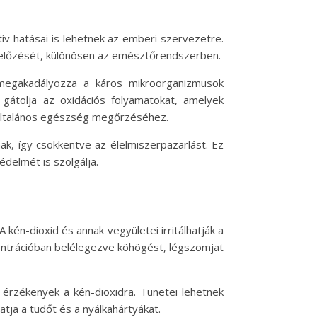
ív hatásai is lehetnek az emberi szervezetre.
egelőzését, különösen az emésztőrendszerben.
 megakadályozza a káros mikroorganizmusok
l gátolja az oxidációs folyamatokat, amelyek
 általános egészség megőrzéséhez.
ak, így csökkentve az élelmiszerpazarlást. Ez
delmét is szolgálja.
én-dioxid és annak vegyületei irritálhatják a
entrációban belélegezve köhögést, légszomjat
k érzékenyek a kén-dioxidra. Tünetei lehetnek
tja a tüdőt és a nyálkahártyákat.