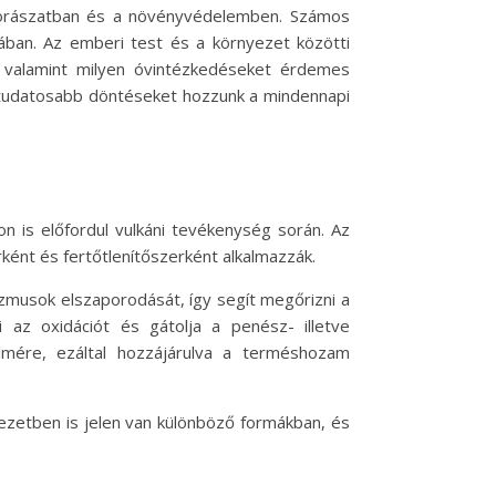
 borászatban és a növényvédelemben. Számos
ában. Az emberi test és a környezet közötti
 valamint milyen óvintézkedéseket érdemes
y tudatosabb döntéseket hozzunk a mindennapi
n is előfordul vulkáni tevékenység során. Az
ként és fertőtlenítőszerként alkalmazzák.
zmusok elszaporodását, így segít megőrizni a
 az oxidációt és gátolja a penész- illetve
mére, ezáltal hozzájárulva a terméshozam
ezetben is jelen van különböző formákban, és