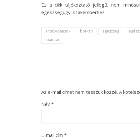
Ez a cikk tájékoztató jellegű, nem minős
egészségügyi szakemberhez.
antioxidánsok
borkén
egészség
egész
toxicitás
Az e-mail címet nem tesszük közzé.
A kötele
Név
*
E-mail cím
*