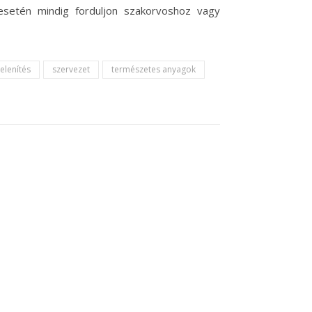
esetén mindig forduljon szakorvoshoz vagy
elenítés
szervezet
természetes anyagok