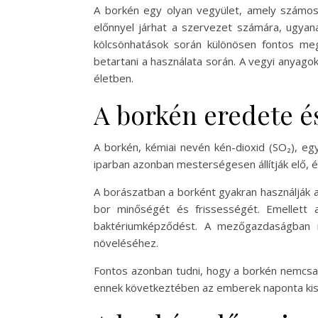
A borkén egy olyan vegyület, amely számos
előnnyel járhat a szervezet számára, ugyan
kölcsönhatások során különösen fontos me
betartani a használata során. A vegyi anyag
életben.
A borkén eredete és
A borkén, kémiai nevén kén-dioxid (SO₂), eg
iparban azonban mesterségesen állítják elő, é
A borászatban a borként gyakran használják 
bor minőségét és frissességét. Emellett a
baktériumképződést. A mezőgazdaságban r
növeléséhez.
Fontos azonban tudni, hogy a borkén nemcsak
ennek következtében az emberek naponta kis