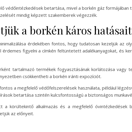
lelő védőintézkedések betartása, mivel a borkén gáz formájában t
ezelését mindig képzett szakemberek végezzék.
jük a borkén káros hatásait
nimalizálása érdekében fontos, hogy tudatosan kezeljük az ol
ul érdemes figyelni a címkén feltüntetett adalékanyagokat, és k
ként tartalmazó termékek fogyasztásának korlátozása vagy telj
rnyezetben csökkentheti a borkén iránti expozíciót.
ntos a megfelelő védőfelszerelések használata, például légzésv
lőírások betartása szintén kulcsfontosságú a biztonságos munkav
 a körültekintő alkalmazás és a megfelelő óvintézkedések be
tjük az előnyeit.