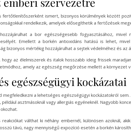
z emberi szervezetre
 fertőtlenítőszerként ismert, bizonyos körülmények között pozit
ajdonságokkal rendelkezik, amelyek elősegíthetik a fertőzések m
 hozzájárulhat a bor egészségesebb fogyasztásához, mivel
esélyét. Emellett a borkén antioxidáns hatású is lehet, mive
ság bizonyos mértékig hozzájárulhat a sejtek védelméhez és az
hogy az élelmiszerek és italok hosszabb ideig frissek maradjan
letmódhoz, amely az egészség megőrzése mellett a környezet vé
 és egészségügyi kockázatai
 megfeledkezni a lehetséges egészségügyi kockázatokról sem. A k
, például asztmásoknál vagy allergiás egyéneknél. Nagyobb konc
 okozhat.
s reakciókat válthat ki néhány embernél, különösen azoknál, aki
Hosszú távú, nagy mennyiségű expozíció esetén a borkén károsítha