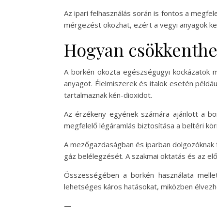
Az ipari felhasználás során is fontos a megfe
mérgezést okozhat, ezért a vegyi anyagok k
Hogyan csökkenthet
A borkén okozta egészségügyi kockázatok mi
anyagot. Élelmiszerek és italok esetén példá
tartalmaznak kén-dioxidot.
Az érzékeny egyének számára ajánlott a bor
megfelelő légáramlás biztosítása a beltéri kö
A mezőgazdaságban és iparban dolgozóknak fo
gáz belélegzését. A szakmai oktatás és az e
Összességében a borkén használata mellett
lehetséges káros hatásokat, miközben élvezhe
—