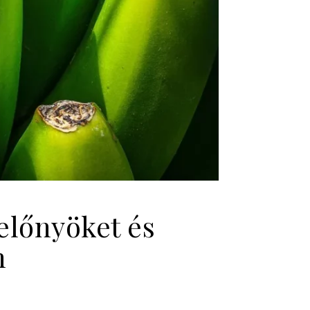
előnyöket és
n