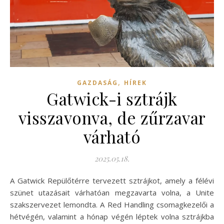
,
GAZDASÁG
HÍREK
Gatwick-i sztrájk
visszavonva, de zűrzavar
várható
2025.05.18.
A Gatwick Repülőtérre tervezett sztrájkot, amely a félévi
szünet utazásait várhatóan megzavarta volna, a Unite
szakszervezet lemondta. A Red Handling csomagkezelői a
hétvégén, valamint a hónap végén léptek volna sztrájkba