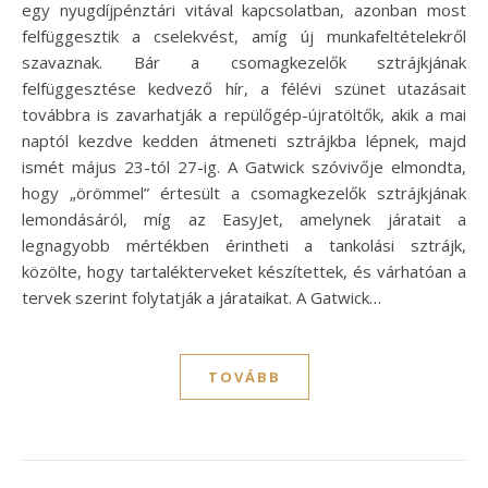
egy nyugdíjpénztári vitával kapcsolatban, azonban most
felfüggesztik a cselekvést, amíg új munkafeltételekről
szavaznak. Bár a csomagkezelők sztrájkjának
felfüggesztése kedvező hír, a félévi szünet utazásait
továbbra is zavarhatják a repülőgép-újratöltők, akik a mai
naptól kezdve kedden átmeneti sztrájkba lépnek, majd
ismét május 23-tól 27-ig. A Gatwick szóvivője elmondta,
hogy „örömmel” értesült a csomagkezelők sztrájkjának
lemondásáról, míg az EasyJet, amelynek járatait a
legnagyobb mértékben érintheti a tankolási sztrájk,
közölte, hogy tartalékterveket készítettek, és várhatóan a
tervek szerint folytatják a járataikat. A Gatwick…
TOVÁBB