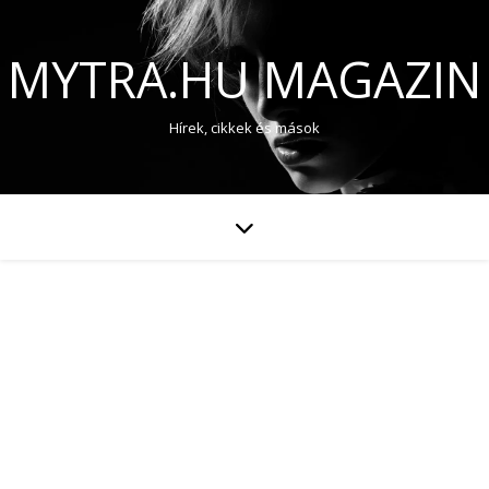
MYTRA.HU MAGAZIN
Hírek, cikkek és mások