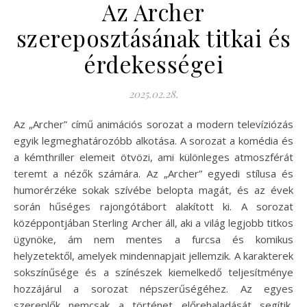
Az Archer
szereposztásának titkai és
érdekességei
2025.02.28.
Az „Archer” című animációs sorozat a modern televíziózás
egyik legmeghatározóbb alkotása. A sorozat a komédia és
a kémthriller elemeit ötvözi, ami különleges atmoszférát
teremt a nézők számára. Az „Archer” egyedi stílusa és
humorérzéke sokak szívébe belopta magát, és az évek
során hűséges rajongótábort alakított ki. A sorozat
középpontjában Sterling Archer áll, aki a világ legjobb titkos
ügynöke, ám nem mentes a furcsa és komikus
helyzetektől, amelyek mindennapjait jellemzik. A karakterek
sokszínűsége és a színészek kiemelkedő teljesítménye
hozzájárul a sorozat népszerűségéhez. Az egyes
szereplők nemcsak a történet előrehaladását segítik,