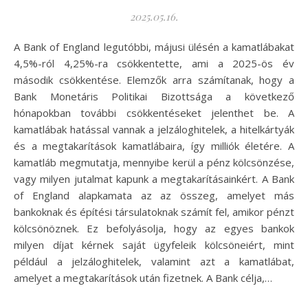
2025.05.16.
A Bank of England legutóbbi, májusi ülésén a kamatlábakat
4,5%-ról 4,25%-ra csökkentette, ami a 2025-ös év
második csökkentése. Elemzők arra számítanak, hogy a
Bank Monetáris Politikai Bizottsága a következő
hónapokban további csökkentéseket jelenthet be. A
kamatlábak hatással vannak a jelzáloghitelek, a hitelkártyák
és a megtakarítások kamatlábaira, így milliók életére. A
kamatláb megmutatja, mennyibe kerül a pénz kölcsönzése,
vagy milyen jutalmat kapunk a megtakarításainkért. A Bank
of England alapkamata az az összeg, amelyet más
bankoknak és építési társulatoknak számít fel, amikor pénzt
kölcsönöznek. Ez befolyásolja, hogy az egyes bankok
milyen díjat kérnek saját ügyfeleik kölcsöneiért, mint
például a jelzáloghitelek, valamint azt a kamatlábat,
amelyet a megtakarítások után fizetnek. A Bank célja,…