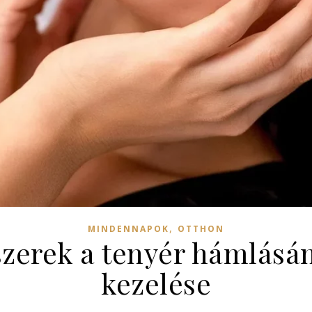
,
MINDENNAPOK
OTTHON
erek a tenyér hámlásá
kezelése