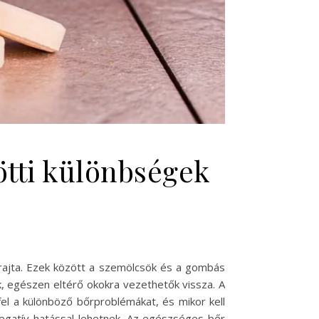
ötti különbségek
 rajta. Ezek között a szemölcsök és a gombás
, egészen eltérő okokra vezethetők vissza. A
fel a különböző bőrproblémákat, és mikor kell
negatív hatással lehetnek. Az egészséges bőr