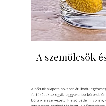
A szemölcsök és
A bőrünk állapota sokszor árulkodik egészsé
fertőzések az egyik leggyakoribb bőrproblém
bőrünk a szervezetünk első védelmi vonala, e
szakember segítségét kérni. A bőrproblémák 