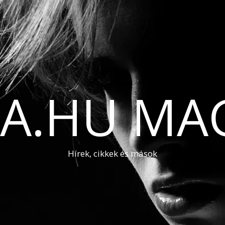
A.HU MA
Hírek, cikkek és mások