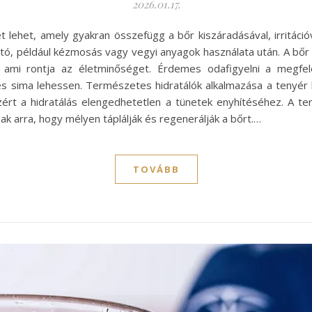
2026.01.17.
 lehet, amely gyakran összefügg a bőr kiszáradásával, irritációv
ó, például kézmosás vagy vegyi anyagok használata után. A bőr 
, ami rontja az életminőséget. Érdemes odafigyelni a megf
és sima lehessen. Természetes hidratálók alkalmazása a tenyér
zért a hidratálás elengedhetetlen a tünetek enyhítéséhez. A ter
ak arra, hogy mélyen táplálják és regenerálják a bőrt.…
TOVÁBB