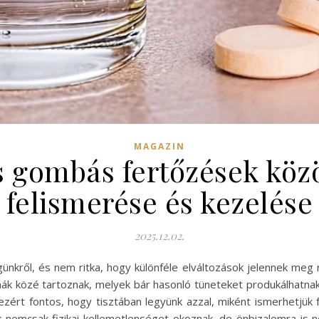
MAGAZIN
 gombás fertőzések köz
felismerése és kezelése
2025.12.02.
günkről, és nem ritka, hogy különféle elváltozások jelennek meg
ák közé tartoznak, melyek bár hasonló tüneteket produkálhatnak
zért fontos, hogy tisztában legyünk azzal, miként ismerhetjük 
nemcsak fizikai kellemetlenséget okoznak, de önbizalomra is 