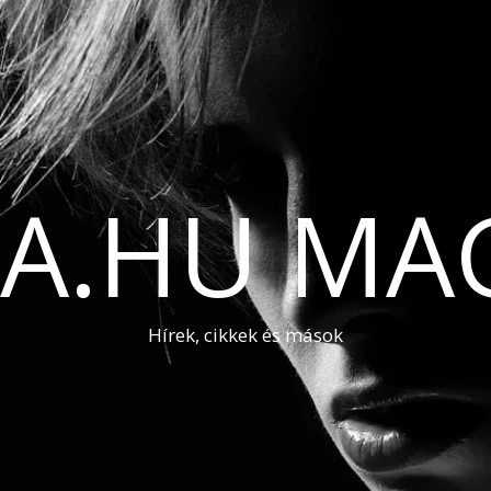
A.HU MA
Hírek, cikkek és mások