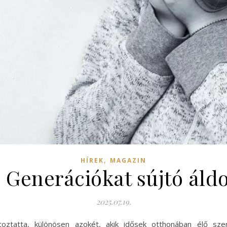
,
HÍREK
MAGAZIN
: Generációkat sújtó áldo
2025.07.19.
oztatta, különösen azokét, akik idősek otthonában élő szere